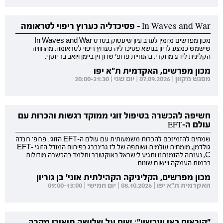
In Waves and War - פסיכדליה כערוץ ריפוי לטראומה
מכון מפרשים מזמין לערב עיון שיעסוק בסרט In Waves and War
שישמש כמצע לדיון בנושא פסיכדליה כערוץ ריפוי לטראומה: מהחוויה
הקלינית לידע מחקרי. בהנחיית פרופ' שרון זין ביימן ויואב בר יוסף.
מכון מפרשים, האקדמית ת"א יפו
מפגש מקוון | 07.09.2026 | יום שני | 20:00-21:30
חשיפה להכשרה בטיפול זוגי ממוקד רגשות והכרות עם
עולם ה-EFT
שמחים להזמינכם להכרות משמעותית עם עולם ה-EFT הזוגי. פרופ' רונדה
גולדמן, מומחית עולמית ושותפה של לז גרינברג בפיתוח המודל הזוגי EFT-
C, נענתה להזמנתנו ותגיע לישראל באוקטובר ותלמד בהכשרה מודולות
ברמות העמקה ויישום שונות.
מכון מפרשים, הקליניקה הקהילתית אוני' בן גוריון
האקדמית ת"א יפו | 08.10.2026 | יום חמישי | 09:00-13:00
"קוראים כאן ועכשיו": שיח על שלושה תיאורי מקרה