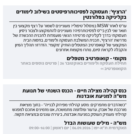
'הרציף': תעסוקה לפסיכותרפיסטים בשילוב לימודים
בקליניקה בפלורנטין
עו"ס לאחר MSW במסלול טיפולי? מעוניינים לשמור על רצף מקצועי בין
תואר שני לבין בי"ס לפסיכותרפיה? מעוניינים להתמקצע ולצבור ניסיון
תעסוקתי בדרך לקליניקה פרטית? הגש/י מועמדות לתכנית ההכשרה של
מדרשת 'הרציף', תכנית המשלבת תעסוקה ולימודים, בחסות הבית
המקצועי של קואופרטיב המטפלים הותיק 'מקומי'. הזדרזו! תהליך המיון
והקבלה לקראת סיום, נותרו מקומות אחרונים
מקומי - קואופרטיב מטפלים
תחילת העסקה ולימודים באוקטובר 26 | פרטים נוספים באתר
הקואופרטיב >>
כנס קהילה מצילה חיים - הכנס השנתי של תנועת
מש"ה למניעת אובדנות
"כשהדברים מתפרקים: מסע קהילתי מפירוק לבנייה" - בתוך מציאות
מורכבת של אובדן, ערעור ומלחמה מתמשכת, אנו מזמינים אתכם למפגש
קהילתי מעמיק העוסק במניעת אובדנות, ביצירת עוגנים ובמציאת תקווה.
מש"ה - מילים שעושות הבדל
האקדמית ת"א-יפו | 06.09.2026 | יום ראשון | 09:00-16:00