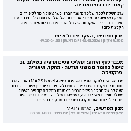
קאנוניים בפסיכואנליזה
ערב השקה לספרו של פרופ' ענר גוברין "כשהטיפול הופך לסיפור" ובו
נעסוק בשלושה טקסטים קאנוניים ונשאל: אילו הכרעות של כתיבה עמדו
מאחוריהם? כיצד העקרונות שהובילו את כתיבתם רלוונטיים לכתיבה
הקלינית כיום?
מכון מפרשים, האקדמית ת"א יפו
מפגש מקוון | 18.10.2026 | יום ראשון | 19:30-21:00
מעבר לסף הידוע: תהליכי פסיכותרפיה בשילוב עם
טיפול בחומרים משני תודעה - מחקר, תיאוריה
ופרקטיקה
מכון מפרשים לחקר והוראת הפסיכותרפיה ו- MAPS Israel האגודה הרב
תחומית למחקרים פסיכדליים, שמחים להזמינכם ליום עיון שיוקדש לבחינה
מעמיקה של תהליך הפסיכותרפיה במסגרת מחקרים קליניים בטיפול
משולב חומרים משני תודעה, באמצעות שילוב של מסגרות תיאורטיות,
דיונים קליניים ותיאורי מקרה מפורטים ממחקרים קליניים.
מכון מפרשים, MAPS Israel
האקדמית ת"א יפו | 23.10.2026 | יום שישי | 08:30-14:00