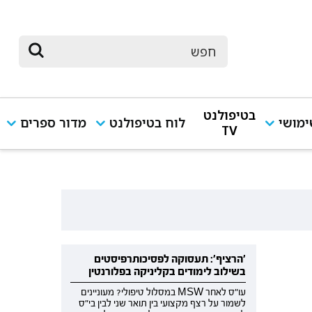
בטיפולנט
מושי
לוח בטיפולנט
מדור ספרים
TV
'הרציף': תעסוקה לפסיכותרפיסטים
בשילוב לימודים בקליניקה בפלורנטין
עו"ס לאחר MSW במסלול טיפולי? מעוניינים
לשמור על רצף מקצועי בין תואר שני לבין בי"ס