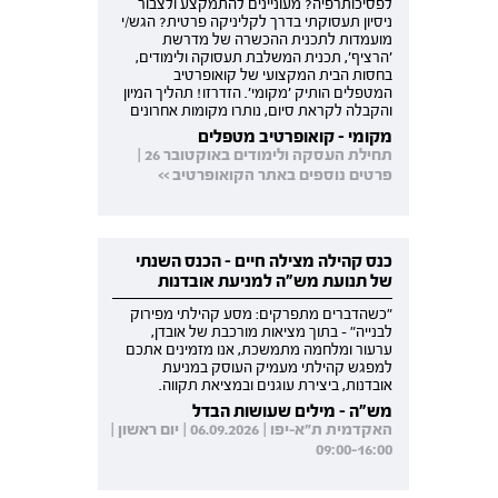
לפסיכותרפיה? מעוניינים להתמקצע ולצבור
ניסיון תעסוקתי בדרך לקליניקה פרטית? הגש/י
מועמדות לתכנית ההכשרה של מדרשת
'הרציף', תכנית המשלבת תעסוקה ולימודים,
בחסות הבית המקצועי של קואופרטיב
המטפלים הותיק 'מקומי'. הזדרזו! תהליך המיון
והקבלה לקראת סיום, נותרו מקומות אחרונים
מקומי - קואופרטיב מטפלים
תחילת העסקה ולימודים באוקטובר 26 |
פרטים נוספים באתר הקואופרטיב >>
כנס קהילה מצילה חיים - הכנס השנתי
של תנועת מש"ה למניעת אובדנות
"כשהדברים מתפרקים: מסע קהילתי מפירוק
לבנייה" - בתוך מציאות מורכבת של אובדן,
ערעור ומלחמה מתמשכת, אנו מזמינים אתכם
למפגש קהילתי מעמיק העוסק במניעת
אובדנות, ביצירת עוגנים ובמציאת תקווה.
מש"ה - מילים שעושות הבדל
האקדמית ת"א-יפו | 06.09.2026 | יום ראשון |
09:00-16:00