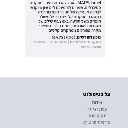
MAPS Israel האגודה הרב תחומית למחקרים
פסיכדליים, שמחים להזמינכם ליום עיון שיוקדש
לבחינה מעמיקה של תהליך הפסיכותרפיה
במסגרת מחקרים קליניים בטיפול משולב
חומרים משני תודעה, באמצעות שילוב של
מסגרות תיאורטיות, דיונים קליניים ותיאורי
מקרה מפורטים ממחקרים קליניים.
מכון מפרשים, MAPS Israel
האקדמית ת"א יפו | 23.10.2026 | יום שישי |
08:30-14:00
על בטיפולנט
אודות
צוות האתר
תקנון אתר
מדיניות פרטיות