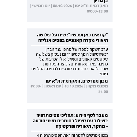
בן גוריון
האקדמית ת"א יפו | 08.10.2026 | יום חמישי |
09:00-13:00
"קוראים כאן ועכשיו": שיח על שלושה
תיאורי מקרה קאנוניים בפסיכואנליזה
ערב השקה לספרו של פרופ' ענר גוברין
"כשהטיפול הופך לסיפור" ובו נעסוק בשלושה
טקסטים קאנוניים ונשאל: אילו הכרעות של
כתיבה עמדו מאחוריהם? כיצד העקרונות
שהובילו את כתיבתם רלוונטיים לכתיבה הקלינית
כיום?
מכון מפרשים, האקדמית ת"א יפו
מפגש מקוון | 18.10.2026 | יום ראשון | 19:30-
21:00
מעבר לסף הידוע: תהליכי פסיכותרפיה
בשילוב עם טיפול בחומרים משני תודעה
- מחקר, תיאוריה ופרקטיקה
מכון מפרשים לחקר והוראת הפסיכותרפיה ו-