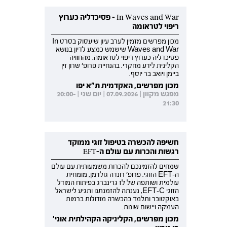
In Waves and War - פסיכדליה כערוץ
ריפוי לטראומה
מכון מפרשים מזמין לערב עיון שיעסוק בסרט In
Waves and War שישמש כמצע לדיון בנושא
פסיכדליה כערוץ ריפוי לטראומה: מהחוויה
הקלינית לידע מחקרי. בהנחיית פרופ' שרון זין
ביימן ויואב בר יוסף.
מכון מפרשים, האקדמית ת"א יפו
מפגש מקוון | 07.09.2026 | יום שני | 20:00-
21:30
חשיפה להכשרה בטיפול זוגי ממוקד
רגשות והכרות עם עולם ה-EFT
שמחים להזמינכם להכרות משמעותית עם עולם
ה-EFT הזוגי. פרופ' רונדה גולדמן, מומחית
עולמית ושותפה של לז גרינברג בפיתוח המודל
הזוגי EFT-C, נענתה להזמנתנו ותגיע לישראל
באוקטובר ותלמד בהכשרה מודולות ברמות
העמקה ויישום שונות.
מכון מפרשים, הקליניקה הקהילתית אוני'