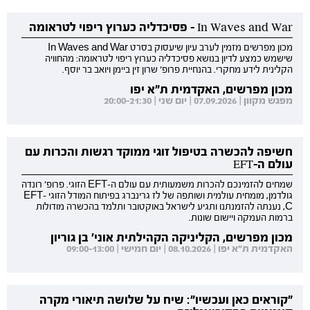
In Waves and War - פסיכדליה כערוץ ריפוי לטראומה
מכון מפרשים מזמין לערב עיון שיעסוק בסרט In Waves and War
שישמש כמצע לדיון בנושא פסיכדליה כערוץ ריפוי לטראומה: מהחוויה
הקלינית לידע מחקרי. בהנחיית פרופ' שרון זין ביימן ויואב בר יוסף.
מכון מפרשים, האקדמית ת"א יפו
מפגש מקוון | 07.09.2026 | יום שני | 20:00-21:30
חשיפה להכשרה בטיפול זוגי ממוקד רגשות והכרות עם
עולם ה-EFT
שמחים להזמינכם להכרות משמעותית עם עולם ה-EFT הזוגי. פרופ' רונדה
גולדמן, מומחית עולמית ושותפה של לז גרינברג בפיתוח המודל הזוגי EFT-
C, נענתה להזמנתנו ותגיע לישראל באוקטובר ותלמד בהכשרה מודולות
ברמות העמקה ויישום שונות.
מכון מפרשים, הקליניקה הקהילתית אוני' בן גוריון
האקדמית ת"א יפו | 08.10.2026 | יום חמישי | 09:00-13:00
"קוראים כאן ועכשיו": שיח על שלושה תיאורי מקרה