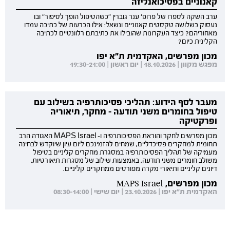
קאנוניים בפסיכואנליזה
ערב השקה לספרו של פרופ' ענר גוברין "כשהטיפול הופך לסיפור" ובו
נעסוק בשלושה טקסטים קאנוניים ונשאל: אילו הכרעות של כתיבה עמדו
מאחוריהם? כיצד העקרונות שהובילו את כתיבתם רלוונטיים לכתיבה
הקלינית כיום?
מכון מפרשים, האקדמית ת"א יפו
מפגש מקוון | 18.10.2026 | יום ראשון | 19:30-21:00
מעבר לסף הידוע: תהליכי פסיכותרפיה בשילוב עם
טיפול בחומרים משני תודעה - מחקר, תיאוריה
ופרקטיקה
מכון מפרשים לחקר והוראת הפסיכותרפיה ו- MAPS Israel האגודה הרב
תחומית למחקרים פסיכדליים, שמחים להזמינכם ליום עיון שיוקדש לבחינה
מעמיקה של תהליך הפסיכותרפיה במסגרת מחקרים קליניים בטיפול
משולב חומרים משני תודעה, באמצעות שילוב של מסגרות תיאורטיות,
דיונים קליניים ותיאורי מקרה מפורטים ממחקרים קליניים.
מכון מפרשים, MAPS Israel
האקדמית ת"א יפו | 23.10.2026 | יום שישי | 08:30-14:00