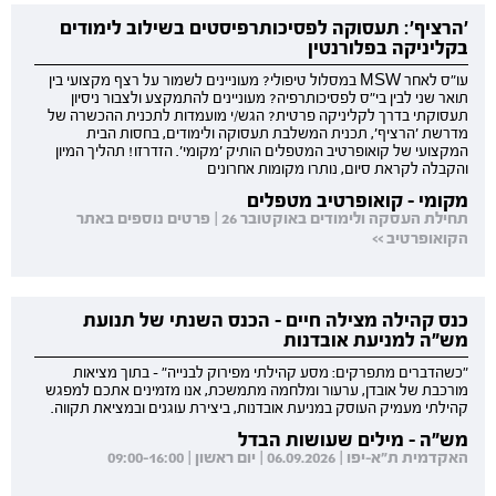
'הרציף': תעסוקה לפסיכותרפיסטים בשילוב לימודים
בקליניקה בפלורנטין
עו"ס לאחר MSW במסלול טיפולי? מעוניינים לשמור על רצף מקצועי בין
תואר שני לבין בי"ס לפסיכותרפיה? מעוניינים להתמקצע ולצבור ניסיון
תעסוקתי בדרך לקליניקה פרטית? הגש/י מועמדות לתכנית ההכשרה של
מדרשת 'הרציף', תכנית המשלבת תעסוקה ולימודים, בחסות הבית
המקצועי של קואופרטיב המטפלים הותיק 'מקומי'. הזדרזו! תהליך המיון
והקבלה לקראת סיום, נותרו מקומות אחרונים
מקומי - קואופרטיב מטפלים
תחילת העסקה ולימודים באוקטובר 26 | פרטים נוספים באתר
הקואופרטיב >>
כנס קהילה מצילה חיים - הכנס השנתי של תנועת
מש"ה למניעת אובדנות
"כשהדברים מתפרקים: מסע קהילתי מפירוק לבנייה" - בתוך מציאות
מורכבת של אובדן, ערעור ומלחמה מתמשכת, אנו מזמינים אתכם למפגש
קהילתי מעמיק העוסק במניעת אובדנות, ביצירת עוגנים ובמציאת תקווה.
מש"ה - מילים שעושות הבדל
האקדמית ת"א-יפו | 06.09.2026 | יום ראשון | 09:00-16:00