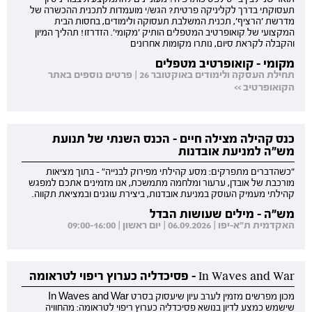
תעסוקתי בדרך לקליניקה פרטית? הגש/י מועמדות לתכנית ההכשרה של
מדרשת 'הרציף', תכנית המשלבת תעסוקה ולימודים, בחסות הבית
המקצועי של קואופרטיב המטפלים הותיק 'מקומי'. הזדרזו! תהליך המיון
והקבלה לקראת סיום, נותרו מקומות אחרונים
מקומי - קואופרטיב מטפלים
תחילת העסקה ולימודים באוקטובר 26 | פרטים נוספים באתר
הקואופרטיב >>
כנס קהילה מצילה חיים - הכנס השנתי של תנועת
מש"ה למניעת אובדנות
"כשהדברים מתפרקים: מסע קהילתי מפירוק לבנייה" - בתוך מציאות
מורכבת של אובדן, ערעור ומלחמה מתמשכת, אנו מזמינים אתכם למפגש
קהילתי מעמיק העוסק במניעת אובדנות, ביצירת עוגנים ובמציאת תקווה.
מש"ה - מילים שעושות הבדל
האקדמית ת"א-יפו | 06.09.2026 | יום ראשון | 09:00-16:00
In Waves and War - פסיכדליה כערוץ ריפוי לטראומה
מכון מפרשים מזמין לערב עיון שיעסוק בסרט In Waves and War
שישמש כמצע לדיון בנושא פסיכדליה כערוץ ריפוי לטראומה: מהחוויה