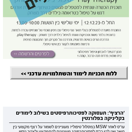
ללוח תכניות לימוד והשתלמויות עדכני >>
'הרציף': תעסוקה לפסיכותרפיסטים בשילוב לימודים
בקליניקה בפלורנטין
עו"ס לאחר MSW במסלול טיפולי? מעוניינים לשמור על רצף מקצועי בין
תואר שני לבין בי"ס לפסיכותרפיה? מעוניינים להתמקצע ולצבור ניסיון