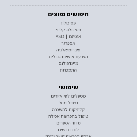
חיפושים נפוצים
פסיכולוג
פסיכולוג קליני
אוטיזם | ASD
אספרגר
פיברומיאלגיה
הפרעת אישיות גבולית
מיינדפולנס
התמכרות
שימושי
מטפלים לפי אזורים
טיפול מוזל
קליניקות להשכרה
טיפול בהפרעות אכילה
מדור הספרים
לוח דרושים
אבחון הפרעות קשב וריכוז