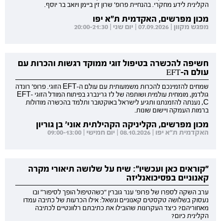
הקלינית לידע מחקרי. בהנחיית פרופ' שרון זין ביימן ויואב בר יוסף.
מכון מפרשים, האקדמית ת"א יפו
מפגש מקוון | 07.09.2026 | יום שני | 20:00-21:30
חשיפה להכשרה בטיפול זוגי ממוקד רגשות והכרות עם
עולם ה-EFT
שמחים להזמינכם להכרות משמעותית עם עולם ה-EFT הזוגי. פרופ' רונדה
גולדמן, מומחית עולמית ושותפה של לז גרינברג בפיתוח המודל הזוגי EFT-
C, נענתה להזמנתנו ותגיע לישראל באוקטובר ותלמד בהכשרה מודולות
ברמות העמקה ויישום שונות.
מכון מפרשים, הקליניקה הקהילתית אוני' בן גוריון
האקדמית ת"א יפו | 08.10.2026 | יום חמישי | 09:00-13:00
"קוראים כאן ועכשיו": שיח על שלושה תיאורי מקרה
קאנוניים בפסיכואנליזה
ערב השקה לספרו של פרופ' ענר גוברין "כשהטיפול הופך לסיפור" ובו
נעסוק בשלושה טקסטים קאנוניים ונשאל: אילו הכרעות של כתיבה עמדו
מאחוריהם? כיצד העקרונות שהובילו את כתיבתם רלוונטיים לכתיבה
הקלינית כיום?