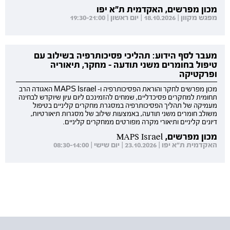
מכון מפרשים, האקדמית ת"א יפו
מפגש מקוון | 18.10.2026 | יום ראשון | 19:30-21:00
מעבר לסף הידוע: תהליכי פסיכותרפיה בשילוב עם
טיפול בחומרים משני תודעה - מחקר, תיאוריה
ופרקטיקה
מכון מפרשים לחקר והוראת הפסיכותרפיה ו- MAPS Israel האגודה הרב
תחומית למחקרים פסיכדליים, שמחים להזמינכם ליום עיון שיוקדש לבחינה
מעמיקה של תהליך הפסיכותרפיה במסגרת מחקרים קליניים בטיפול
משולב חומרים משני תודעה, באמצעות שילוב של מסגרות תיאורטיות,
דיונים קליניים ותיאורי מקרה מפורטים ממחקרים קליניים.
מכון מפרשים, MAPS Israel
האקדמית ת"א יפו | 23.10.2026 | יום שישי | 08:30-14:00