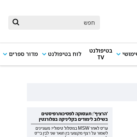
בטיפולנט
מושי
לוח בטיפולנט
מדור ספרים
TV
'הרציף': תעסוקה לפסיכותרפיסטים
בשילוב לימודים בקליניקה בפלורנטין
עו"ס לאחר MSW במסלול טיפולי? מעוניינים
לשמור על רצף מקצועי בין תואר שני לבין בי"ס