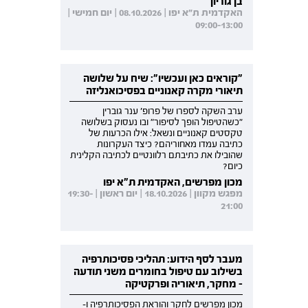
בן גוריון
האקדמית ת"א יפו | 08.10.2026 | יום חמישי |
09:00-13:00
"קוראים כאן ועכשיו": שיח על שלושה
תיאורי מקרה קאנוניים בפסיכואנליזה
ערב השקה לספרו של פרופ' ענר גוברין
"כשהטיפול הופך לסיפור" ובו נעסוק בשלושה
טקסטים קאנוניים ונשאל: אילו הכרעות של
כתיבה עמדו מאחוריהם? כיצד העקרונות
שהובילו את כתיבתם רלוונטיים לכתיבה הקלינית
כיום?
מכון מפרשים, האקדמית ת"א יפו
מפגש מקוון | 18.10.2026 | יום ראשון | 19:30-
21:00
מעבר לסף הידוע: תהליכי פסיכותרפיה
בשילוב עם טיפול בחומרים משני תודעה
- מחקר, תיאוריה ופרקטיקה
מכון מפרשים לחקר והוראת הפסיכותרפיה ו-