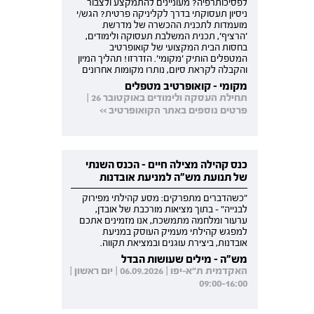
לפסיכותרפיה? מעוניינים להתמקצע ולצבור
ניסיון תעסוקתי בדרך לקליניקה פרטית? הגש/י
מועמדות לתכנית ההכשרה של מדרשת
'הרציף', תכנית המשלבת תעסוקה ולימודים,
בחסות הבית המקצועי של קואופרטיב
המטפלים הותיק 'מקומי'. הזדרזו! תהליך המיון
והקבלה לקראת סיום, נותרו מקומות אחרונים
מקומי - קואופרטיב מטפלים
תחילת העסקה ולימודים באוקטובר 26 |
פרטים נוספים באתר הקואופרטיב >>
כנס קהילה מצילה חיים - הכנס השנתי
של תנועת מש"ה למניעת אובדנות
"כשהדברים מתפרקים: מסע קהילתי מפירוק
לבנייה" - בתוך מציאות מורכבת של אובדן,
ערעור ומלחמה מתמשכת, אנו מזמינים אתכם
למפגש קהילתי מעמיק העוסק במניעת
אובדנות, ביצירת עוגנים ובמציאת תקווה.
מש"ה - מילים שעושות הבדל
האקדמית ת"א-יפו | 06.09.2026 | יום ראשון |
09:00-16:00