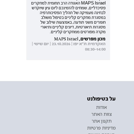
MAPS Israel האגודה הרב תחומית למחקרים
פסיכדליים, שמחים להזמינכם ליום עיון שיוקדש
לבחינה מעמיקה של תהליך הפסיכותרפיה
במסגרת מחקרים קליניים בטיפול משולב
חומרים משני תודעה, באמצעות שילוב של
מסגרות תיאורטיות, דיונים קליניים ותיאורי
מקרה מפורטים ממחקרים קליניים.
מכון מפרשים, MAPS Israel
האקדמית ת"א יפו | 23.10.2026 | יום שישי |
08:30-14:00
על בטיפולנט
אודות
צוות האתר
תקנון אתר
מדיניות פרטיות