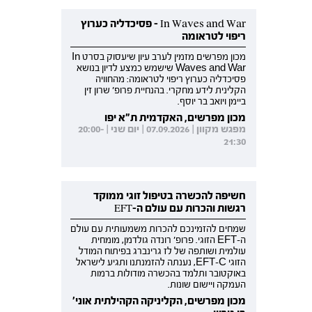
In Waves and War - פסיכדליה כערוץ
ריפוי לטראומה
מכון מפרשים מזמין לערב עיון שיעסוק בסרט In
Waves and War שישמש כמצע לדיון בנושא
פסיכדליה כערוץ ריפוי לטראומה: מהחוויה
הקלינית לידע מחקרי. בהנחיית פרופ' שרון זין
ביימן ויואב בר יוסף.
מכון מפרשים, האקדמית ת"א יפו
מפגש מקוון | 07.09.2026 | יום שני | 20:00-
21:30
חשיפה להכשרה בטיפול זוגי ממוקד
רגשות והכרות עם עולם ה-EFT
שמחים להזמינכם להכרות משמעותית עם עולם
ה-EFT הזוגי. פרופ' רונדה גולדמן, מומחית
עולמית ושותפה של לז גרינברג בפיתוח המודל
הזוגי EFT-C, נענתה להזמנתנו ותגיע לישראל
באוקטובר ותלמד בהכשרה מודולות ברמות
העמקה ויישום שונות.
מכון מפרשים, הקליניקה הקהילתית אוני'