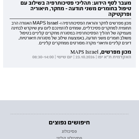
מעבר לסף הידוע: תהליכי פסיכותרפיה בשילוב עם
טיפול בחומרים משני תודעה - מחקר, תיאוריה
ופרקטיקה
מכון מפרשים לחקר והוראת הפסיכותרפיה ו- MAPS Israel האגודה הרב
תחומית למחקרים פסיכדליים, שמחים להזמינכם ליום עיון שיוקדש לבחינה
מעמיקה של תהליך הפסיכותרפיה במסגרת מחקרים קליניים בטיפול
משולב חומרים משני תודעה, באמצעות שילוב של מסגרות תיאורטיות,
דיונים קליניים ותיאורי מקרה מפורטים ממחקרים קליניים.
מכון מפרשים, MAPS Israel
האקדמית ת"א יפו | 23.10.2026 | יום שישי | 08:30-14:00
חיפושים נפוצים
פסיכולוג
פסיכולוג קליני