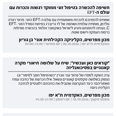
חשיפה להכשרה בטיפול זוגי ממוקד רגשות והכרות עם
עולם ה-EFT
שמחים להזמינכם להכרות משמעותית עם עולם ה-EFT הזוגי. פרופ' רונדה
גולדמן, מומחית עולמית ושותפה של לז גרינברג בפיתוח המודל הזוגי EFT-
C, נענתה להזמנתנו ותגיע לישראל באוקטובר ותלמד בהכשרה מודולות
ברמות העמקה ויישום שונות.
מכון מפרשים, הקליניקה הקהילתית אוני' בן גוריון
האקדמית ת"א יפו | 08.10.2026 | יום חמישי | 09:00-13:00
"קוראים כאן ועכשיו": שיח על שלושה תיאורי מקרה
קאנוניים בפסיכואנליזה
ערב השקה לספרו של פרופ' ענר גוברין "כשהטיפול הופך לסיפור" ובו
נעסוק בשלושה טקסטים קאנוניים ונשאל: אילו הכרעות של כתיבה עמדו
מאחוריהם? כיצד העקרונות שהובילו את כתיבתם רלוונטיים לכתיבה
הקלינית כיום?
מכון מפרשים, האקדמית ת"א יפו
מפגש מקוון | 18.10.2026 | יום ראשון | 19:30-21:00