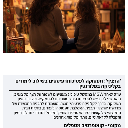
'הרציף': תעסוקה לפסיכותרפיסטים בשילוב לימודים
בקליניקה בפלורנטין
עו"ס לאחר MSW במסלול טיפולי? מעוניינים לשמור על רצף מקצועי בין
תואר שני לבין בי"ס לפסיכותרפיה? מעוניינים להתמקצע ולצבור ניסיון
תעסוקתי בדרך לקליניקה פרטית? הגש/י מועמדות לתכנית ההכשרה של
מדרשת 'הרציף', תכנית המשלבת תעסוקה ולימודים, בחסות הבית
המקצועי של קואופרטיב המטפלים הותיק 'מקומי'. הזדרזו! תהליך המיון
והקבלה לקראת סיום, נותרו מקומות אחרונים
מקומי - קואופרטיב מטפלים