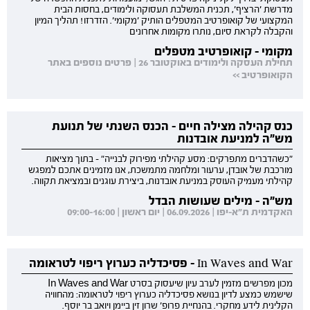
מדרשת 'הרציף', תכנית המשלבת תעסוקה ולימודים, בחסות הבית
המקצועי של קואופרטיב המטפלים הותיק 'מקומי'. הזדרזו! תהליך המיון
והקבלה לקראת סיום, נותרו מקומות אחרונים
מקומי - קואופרטיב מטפלים
תחילת העסקה ולימודים באוקטובר 26 | פרטים נוספים באתר
הקואופרטיב >>
כנס קהילה מצילה חיים - הכנס השנתי של תנועת
מש"ה למניעת אובדנות
"כשהדברים מתפרקים: מסע קהילתי מפירוק לבנייה" - בתוך מציאות
מורכבת של אובדן, ערעור ומלחמה מתמשכת, אנו מזמינים אתכם למפגש
קהילתי מעמיק העוסק במניעת אובדנות, ביצירת עוגנים ובמציאת תקווה.
מש"ה - מילים שעושות הבדל
האקדמית ת"א-יפו | 06.09.2026 | יום ראשון | 09:00-16:00
In Waves and War - פסיכדליה כערוץ ריפוי לטראומה
מכון מפרשים מזמין לערב עיון שיעסוק בסרט In Waves and War
שישמש כמצע לדיון בנושא פסיכדליה כערוץ ריפוי לטראומה: מהחוויה
הקלינית לידע מחקרי. בהנחיית פרופ' שרון זין ביימן ויואב בר יוסף.