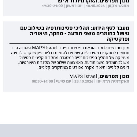
מכון מפרשים, האקדמית ת"א יפו
מפגש מקוון | 18.10.2026 | יום ראשון | 19:30-21:00
מעבר לסף הידוע: תהליכי פסיכותרפיה בשילוב עם
טיפול בחומרים משני תודעה - מחקר, תיאוריה
ופרקטיקה
מכון מפרשים לחקר והוראת הפסיכותרפיה ו- MAPS Israel האגודה הרב
תחומית למחקרים פסיכדליים, שמחים להזמינכם ליום עיון שיוקדש לבחינה
מעמיקה של תהליך הפסיכותרפיה במסגרת מחקרים קליניים בטיפול
משולב חומרים משני תודעה, באמצעות שילוב של מסגרות תיאורטיות,
דיונים קליניים ותיאורי מקרה מפורטים ממחקרים קליניים.
מכון מפרשים, MAPS Israel
האקדמית ת"א יפו | 23.10.2026 | יום שישי | 08:30-14:00