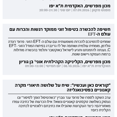
מכון מפרשים, האקדמית ת"א יפו
מפגש מקוון | 07.09.2026 | יום שני | 20:00-21:30
חשיפה להכשרה בטיפול זוגי ממוקד רגשות והכרות עם
עולם ה-EFT
שמחים להזמינכם להכרות משמעותית עם עולם ה-EFT הזוגי. פרופ' רונדה
גולדמן, מומחית עולמית ושותפה של לז גרינברג בפיתוח המודל הזוגי EFT-
C, נענתה להזמנתנו ותגיע לישראל באוקטובר ותלמד בהכשרה מודולות
ברמות העמקה ויישום שונות.
מכון מפרשים, הקליניקה הקהילתית אוני' בן גוריון
האקדמית ת"א יפו | 08.10.2026 | יום חמישי | 09:00-13:00
"קוראים כאן ועכשיו": שיח על שלושה תיאורי מקרה
קאנוניים בפסיכואנליזה
ערב השקה לספרו של פרופ' ענר גוברין "כשהטיפול הופך לסיפור" ובו
נעסוק בשלושה טקסטים קאנוניים ונשאל: אילו הכרעות של כתיבה עמדו
מאחוריהם? כיצד העקרונות שהובילו את כתיבתם רלוונטיים לכתיבה
הקלינית כיום?