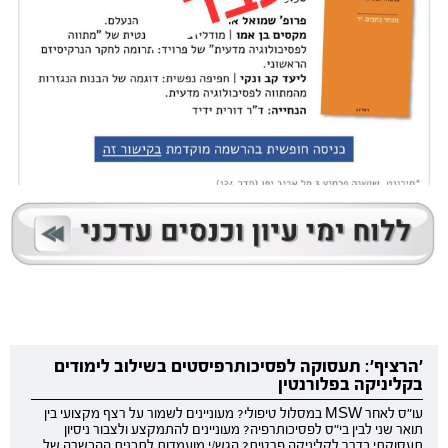
'הרציף': תעסוקה לפסיכותרפיסטים בשילוב לימודים
בקליניקה בפלורנטין
עו"ס לאחר MSW במסלול טיפולי? מעוניינים לשמור על רצף מקצועי בין
תואר שני לבין בי"ס לפסיכותרפיה? מעוניינים להתמקצע ולצבור ניסיון
תעסוקתי בדרך לקליניקה פרטית? הגש/י מועמדות לתכנית ההכשרה של