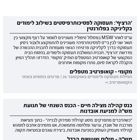
'הרציף': תעסוקה לפסיכותרפיסטים בשילוב לימודים
בקליניקה בפלורנטין
עו"ס לאחר MSW במסלול טיפולי? מעוניינים לשמור על רצף מקצועי בין
תואר שני לבין בי"ס לפסיכותרפיה? מעוניינים להתמקצע ולצבור ניסיון
תעסוקתי בדרך לקליניקה פרטית? הגש/י מועמדות לתכנית ההכשרה של
מדרשת 'הרציף', תכנית המשלבת תעסוקה ולימודים, בחסות הבית
המקצועי של קואופרטיב המטפלים הותיק 'מקומי'. הזדרזו! תהליך המיון
והקבלה לקראת סיום, נותרו מקומות אחרונים
מקומי - קואופרטיב מטפלים
תחילת העסקה ולימודים באוקטובר 26 | פרטים נוספים באתר
הקואופרטיב >>
כנס קהילה מצילה חיים - הכנס השנתי של תנועת
מש"ה למניעת אובדנות
"כשהדברים מתפרקים: מסע קהילתי מפירוק לבנייה" - בתוך מציאות
מורכבת של אובדן, ערעור ומלחמה מתמשכת, אנו מזמינים אתכם למפגש
קהילתי מעמיק העוסק במניעת אובדנות, ביצירת עוגנים ובמציאת תקווה.
מש"ה - מילים שעושות הבדל