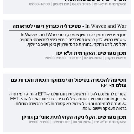
האקדמית ת"א-יפו | 06.09.2026 | יום ראשון | 09:00-16:00
In Waves and War - פסיכדליה כערוץ ריפוי לטראומה
מכון מפרשים מזמין לערב עיון שיעסוק בסרט In Waves and War
שישמש כמצע לדיון בנושא פסיכדליה כערוץ ריפוי לטראומה: מהחוויה
הקלינית לידע מחקרי. בהנחיית פרופ' שרון זין ביימן ויואב בר יוסף.
מכון מפרשים, האקדמית ת"א יפו
מפגש מקוון | 07.09.2026 | יום שני | 20:00-21:30
חשיפה להכשרה בטיפול זוגי ממוקד רגשות והכרות עם
עולם ה-EFT
שמחים להזמינכם להכרות משמעותית עם עולם ה-EFT הזוגי. פרופ' רונדה
גולדמן, מומחית עולמית ושותפה של לז גרינברג בפיתוח המודל הזוגי EFT-
C, נענתה להזמנתנו ותגיע לישראל באוקטובר ותלמד בהכשרה מודולות
ברמות העמקה ויישום שונות.
מכון מפרשים, הקליניקה הקהילתית אוני' בן גוריון
האקדמית ת"א יפו | 08.10.2026 | יום חמישי | 09:00-13:00