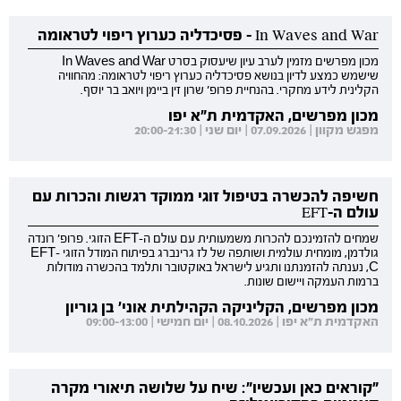
In Waves and War - פסיכדליה כערוץ ריפוי לטראומה
מכון מפרשים מזמין לערב עיון שיעסוק בסרט In Waves and War
שישמש כמצע לדיון בנושא פסיכדליה כערוץ ריפוי לטראומה: מהחוויה
הקלינית לידע מחקרי. בהנחיית פרופ' שרון זין ביימן ויואב בר יוסף.
מכון מפרשים, האקדמית ת"א יפו
מפגש מקוון | 07.09.2026 | יום שני | 20:00-21:30
חשיפה להכשרה בטיפול זוגי ממוקד רגשות והכרות עם
עולם ה-EFT
שמחים להזמינכם להכרות משמעותית עם עולם ה-EFT הזוגי. פרופ' רונדה
גולדמן, מומחית עולמית ושותפה של לז גרינברג בפיתוח המודל הזוגי EFT-
C, נענתה להזמנתנו ותגיע לישראל באוקטובר ותלמד בהכשרה מודולות
ברמות העמקה ויישום שונות.
מכון מפרשים, הקליניקה הקהילתית אוני' בן גוריון
האקדמית ת"א יפו | 08.10.2026 | יום חמישי | 09:00-13:00
"קוראים כאן ועכשיו": שיח על שלושה תיאורי מקרה