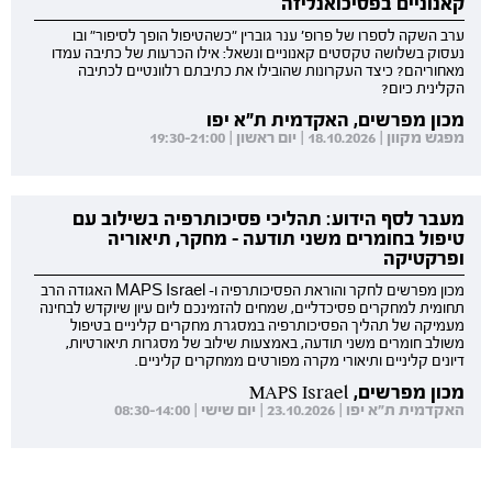
קאנוניים בפסיכואנליזה
ערב השקה לספרו של פרופ' ענר גוברין "כשהטיפול הופך לסיפור" ובו
נעסוק בשלושה טקסטים קאנוניים ונשאל: אילו הכרעות של כתיבה עמדו
מאחוריהם? כיצד העקרונות שהובילו את כתיבתם רלוונטיים לכתיבה
הקלינית כיום?
מכון מפרשים, האקדמית ת"א יפו
מפגש מקוון | 18.10.2026 | יום ראשון | 19:30-21:00
מעבר לסף הידוע: תהליכי פסיכותרפיה בשילוב עם
טיפול בחומרים משני תודעה - מחקר, תיאוריה
ופרקטיקה
מכון מפרשים לחקר והוראת הפסיכותרפיה ו- MAPS Israel האגודה הרב
תחומית למחקרים פסיכדליים, שמחים להזמינכם ליום עיון שיוקדש לבחינה
מעמיקה של תהליך הפסיכותרפיה במסגרת מחקרים קליניים בטיפול
משולב חומרים משני תודעה, באמצעות שילוב של מסגרות תיאורטיות,
דיונים קליניים ותיאורי מקרה מפורטים ממחקרים קליניים.
מכון מפרשים, MAPS Israel
האקדמית ת"א יפו | 23.10.2026 | יום שישי | 08:30-14:00