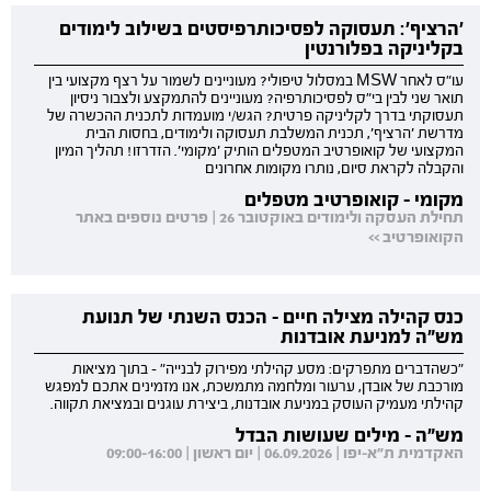
'הרציף': תעסוקה לפסיכותרפיסטים בשילוב לימודים
בקליניקה בפלורנטין
עו"ס לאחר MSW במסלול טיפולי? מעוניינים לשמור על רצף מקצועי בין
תואר שני לבין בי"ס לפסיכותרפיה? מעוניינים להתמקצע ולצבור ניסיון
תעסוקתי בדרך לקליניקה פרטית? הגש/י מועמדות לתכנית ההכשרה של
מדרשת 'הרציף', תכנית המשלבת תעסוקה ולימודים, בחסות הבית
המקצועי של קואופרטיב המטפלים הותיק 'מקומי'. הזדרזו! תהליך המיון
והקבלה לקראת סיום, נותרו מקומות אחרונים
מקומי - קואופרטיב מטפלים
תחילת העסקה ולימודים באוקטובר 26 | פרטים נוספים באתר
הקואופרטיב >>
כנס קהילה מצילה חיים - הכנס השנתי של תנועת
מש"ה למניעת אובדנות
"כשהדברים מתפרקים: מסע קהילתי מפירוק לבנייה" - בתוך מציאות
מורכבת של אובדן, ערעור ומלחמה מתמשכת, אנו מזמינים אתכם למפגש
קהילתי מעמיק העוסק במניעת אובדנות, ביצירת עוגנים ובמציאת תקווה.
מש"ה - מילים שעושות הבדל
האקדמית ת"א-יפו | 06.09.2026 | יום ראשון | 09:00-16:00