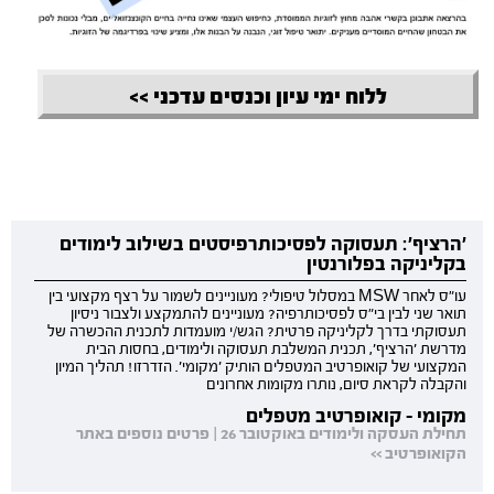
ללוח ימי עיון וכנסים עדכני >>
'הרציף': תעסוקה לפסיכותרפיסטים בשילוב לימודים
בקליניקה בפלורנטין
עו"ס לאחר MSW במסלול טיפולי? מעוניינים לשמור על רצף מקצועי בין
תואר שני לבין בי"ס לפסיכותרפיה? מעוניינים להתמקצע ולצבור ניסיון
תעסוקתי בדרך לקליניקה פרטית? הגש/י מועמדות לתכנית ההכשרה של
מדרשת 'הרציף', תכנית המשלבת תעסוקה ולימודים, בחסות הבית
המקצועי של קואופרטיב המטפלים הותיק 'מקומי'. הזדרזו! תהליך המיון
והקבלה לקראת סיום, נותרו מקומות אחרונים
מקומי - קואופרטיב מטפלים
תחילת העסקה ולימודים באוקטובר 26 | פרטים נוספים באתר
הקואופרטיב >>