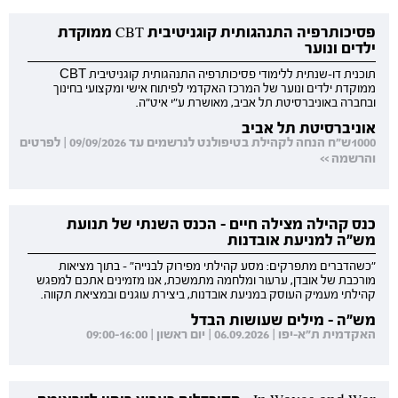
פסיכותרפיה התנהגותית קוגניטיבית CBT ממוקדת
ילדים ונוער
תוכנית דו-שנתית ללימודי פסיכותרפיה התנהגותית קוגניטיבית CBT
ממוקדת ילדים ונוער של המרכז האקדמי לפיתוח אישי ומקצועי בחינוך
ובחברה באוניברסיטת תל אביב, מאושרת ע"י איט"ה.
אוניברסיטת תל אביב
1000ש"ח הנחה לקהילת בטיפולנט לנרשמים עד 09/09/2026 | לפרטים
והרשמה >>
כנס קהילה מצילה חיים - הכנס השנתי של תנועת
מש"ה למניעת אובדנות
"כשהדברים מתפרקים: מסע קהילתי מפירוק לבנייה" - בתוך מציאות
מורכבת של אובדן, ערעור ומלחמה מתמשכת, אנו מזמינים אתכם למפגש
קהילתי מעמיק העוסק במניעת אובדנות, ביצירת עוגנים ובמציאת תקווה.
מש"ה - מילים שעושות הבדל
האקדמית ת"א-יפו | 06.09.2026 | יום ראשון | 09:00-16:00