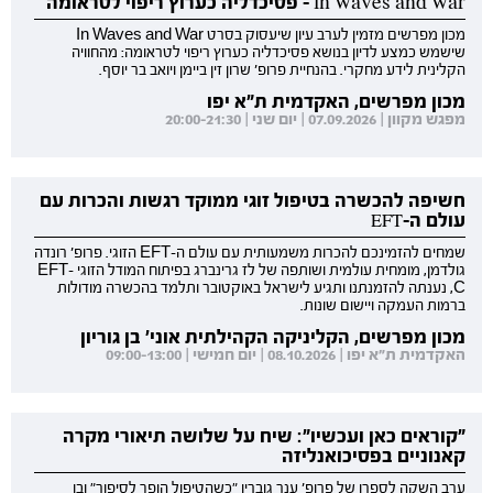
In Waves and War - פסיכדליה כערוץ ריפוי לטראומה
מכון מפרשים מזמין לערב עיון שיעסוק בסרט In Waves and War
שישמש כמצע לדיון בנושא פסיכדליה כערוץ ריפוי לטראומה: מהחוויה
הקלינית לידע מחקרי. בהנחיית פרופ' שרון זין ביימן ויואב בר יוסף.
מכון מפרשים, האקדמית ת"א יפו
מפגש מקוון | 07.09.2026 | יום שני | 20:00-21:30
חשיפה להכשרה בטיפול זוגי ממוקד רגשות והכרות עם
עולם ה-EFT
שמחים להזמינכם להכרות משמעותית עם עולם ה-EFT הזוגי. פרופ' רונדה
גולדמן, מומחית עולמית ושותפה של לז גרינברג בפיתוח המודל הזוגי EFT-
C, נענתה להזמנתנו ותגיע לישראל באוקטובר ותלמד בהכשרה מודולות
ברמות העמקה ויישום שונות.
מכון מפרשים, הקליניקה הקהילתית אוני' בן גוריון
האקדמית ת"א יפו | 08.10.2026 | יום חמישי | 09:00-13:00
"קוראים כאן ועכשיו": שיח על שלושה תיאורי מקרה
קאנוניים בפסיכואנליזה
ערב השקה לספרו של פרופ' ענר גוברין "כשהטיפול הופך לסיפור" ובו