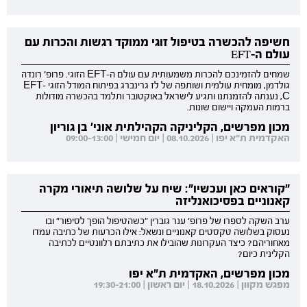
חשיפה להכשרה בטיפול זוגי ממוקד רגשות והכרות עם
עולם ה-EFT
שמחים להזמינכם להכרות משמעותית עם עולם ה-EFT הזוגי. פרופ' רונדה
גולדמן, מומחית עולמית ושותפה של לז גרינברג בפיתוח המודל הזוגי EFT-
C, נענתה להזמנתנו ותגיע לישראל באוקטובר ותלמד בהכשרה מודולות
ברמות העמקה ויישום שונות.
מכון מפרשים, הקליניקה הקהילתית אוני' בן גוריון
האקדמית ת"א יפו | 08.10.2026 | יום חמישי | 09:00-13:00
"קוראים כאן ועכשיו": שיח על שלושה תיאורי מקרה
קאנוניים בפסיכואנליזה
ערב השקה לספרו של פרופ' ענר גוברין "כשהטיפול הופך לסיפור" ובו
נעסוק בשלושה טקסטים קאנוניים ונשאל: אילו הכרעות של כתיבה עמדו
מאחוריהם? כיצד העקרונות שהובילו את כתיבתם רלוונטיים לכתיבה
הקלינית כיום?
מכון מפרשים, האקדמית ת"א יפו
מפגש מקוון | 18.10.2026 | יום ראשון | 19:30-21:00