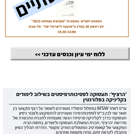
ללוח ימי עיון וכנסים עדכני >>
'הרציף': תעסוקה לפסיכותרפיסטים בשילוב לימודים
בקליניקה בפלורנטין
עו"ס לאחר MSW במסלול טיפולי? מעוניינים לשמור על רצף מקצועי בין
תואר שני לבין בי"ס לפסיכותרפיה? מעוניינים להתמקצע ולצבור ניסיון
תעסוקתי בדרך לקליניקה פרטית? הגש/י מועמדות לתכנית ההכשרה של
מדרשת 'הרציף', תכנית המשלבת תעסוקה ולימודים, בחסות הבית
המקצועי של קואופרטיב המטפלים הותיק 'מקומי'. הזדרזו! תהליך המיון
והקבלה לקראת סיום, נותרו מקומות אחרונים