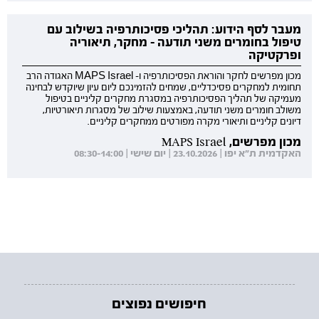
מעבר לסף הידוע: תהליכי פסיכותרפיה בשילוב עם
טיפול בחומרים משני תודעה - מחקר, תיאוריה
ופרקטיקה
מכון מפרשים לחקר והוראת הפסיכותרפיה ו- MAPS Israel האגודה הרב
תחומית למחקרים פסיכדליים, שמחים להזמינכם ליום עיון שיוקדש לבחינה
מעמיקה של תהליך הפסיכותרפיה במסגרת מחקרים קליניים בטיפול
משולב חומרים משני תודעה, באמצעות שילוב של מסגרות תיאורטיות,
דיונים קליניים ותיאורי מקרה מפורטים ממחקרים קליניים.
מכון מפרשים, MAPS Israel
האקדמית ת"א יפו | 23.10.2026 | יום שישי | 08:30-14:00
חיפושים נפוצים