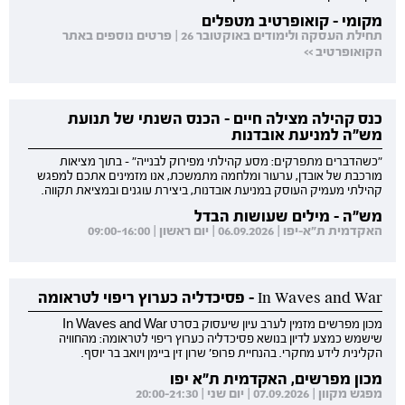
מקומי - קואופרטיב מטפלים
תחילת העסקה ולימודים באוקטובר 26 | פרטים נוספים באתר
הקואופרטיב >>
כנס קהילה מצילה חיים - הכנס השנתי של תנועת
מש"ה למניעת אובדנות
"כשהדברים מתפרקים: מסע קהילתי מפירוק לבנייה" - בתוך מציאות
מורכבת של אובדן, ערעור ומלחמה מתמשכת, אנו מזמינים אתכם למפגש
קהילתי מעמיק העוסק במניעת אובדנות, ביצירת עוגנים ובמציאת תקווה.
מש"ה - מילים שעושות הבדל
האקדמית ת"א-יפו | 06.09.2026 | יום ראשון | 09:00-16:00
In Waves and War - פסיכדליה כערוץ ריפוי לטראומה
מכון מפרשים מזמין לערב עיון שיעסוק בסרט In Waves and War
שישמש כמצע לדיון בנושא פסיכדליה כערוץ ריפוי לטראומה: מהחוויה
הקלינית לידע מחקרי. בהנחיית פרופ' שרון זין ביימן ויואב בר יוסף.
מכון מפרשים, האקדמית ת"א יפו
מפגש מקוון | 07.09.2026 | יום שני | 20:00-21:30