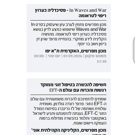
In Waves and War - פסיכדליה כערוץ
ריפוי לטראומה
מכון מפרשים מזמין לערב עיון שיעסוק בסרט In
Waves and War שישמש כמצע לדיון בנושא
פסיכדליה כערוץ ריפוי לטראומה: מהחוויה
הקלינית לידע מחקרי. בהנחיית פרופ' שרון זין
ביימן ויואב בר יוסף.
מכון מפרשים, האקדמית ת"א יפו
מפגש מקוון | 07.09.2026 | יום שני | 20:00-
21:30
חשיפה להכשרה בטיפול זוגי ממוקד
רגשות והכרות עם עולם ה-EFT
שמחים להזמינכם להכרות משמעותית עם עולם
ה-EFT הזוגי. פרופ' רונדה גולדמן, מומחית
עולמית ושותפה של לז גרינברג בפיתוח המודל
הזוגי EFT-C, נענתה להזמנתנו ותגיע לישראל
באוקטובר ותלמד בהכשרה מודולות ברמות
העמקה ויישום שונות.
מכון מפרשים, הקליניקה הקהילתית אוני'