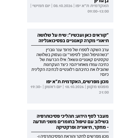
בן גוריון
האקדמית ת"א יפו | 08.10.2026 | יום חמישי |
09:00-13:00
"קוראים כאן ועכשיו": שיח על שלושה
תיאורי מקרה קאנוניים בפסיכואנליזה
ערב השקה לספרו של פרופ' ענר גוברין
"כשהטיפול הופך לסיפור" ובו נעסוק בשלושה
טקסטים קאנוניים ונשאל: אילו הכרעות של
כתיבה עמדו מאחוריהם? כיצד העקרונות
שהובילו את כתיבתם רלוונטיים לכתיבה הקלינית
כיום?
מכון מפרשים, האקדמית ת"א יפו
מפגש מקוון | 18.10.2026 | יום ראשון | 19:30-
21:00
מעבר לסף הידוע: תהליכי פסיכותרפיה
בשילוב עם טיפול בחומרים משני תודעה
- מחקר, תיאוריה ופרקטיקה
מכון מפרשים לחקר והוראת הפסיכותרפיה ו-