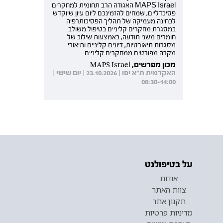
MAPS Israel האגודה הרב תחומית למחקרים
פסיכדליים, שמחים להזמינכם ליום עיון שיוקדש
לבחינה מעמיקה של תהליך הפסיכותרפיה
במסגרת מחקרים קליניים בטיפול משולב
חומרים משני תודעה, באמצעות שילוב של
מסגרות תיאורטיות, דיונים קליניים ותיאורי
מקרה מפורטים ממחקרים קליניים.
מכון מפרשים, MAPS Israel
האקדמית ת"א יפו | 23.10.2026 | יום שישי |
08:30-14:00
על בטיפולנט
אודות
צוות האתר
תקנון אתר
מדיניות פרטיות