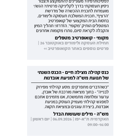
לפסיכותרפיה? מעוניינים להתמקצע ולצבור
ניסיון תעסוקתי בדרך לקליניקה פרטית? הגש/י
מועמדות לתכנית ההכשרה של מדרשת
'הרציף', תכנית המשלבת תעסוקה ולימודים,
בחסות הבית המקצועי של קואופרטיב
המטפלים הותיק 'מקומי'. הזדרזו! תהליך המיון
והקבלה לקראת סיום, נותרו מקומות אחרונים
מקומי - קואופרטיב מטפלים
תחילת העסקה ולימודים באוקטובר 26 |
פרטים נוספים באתר הקואופרטיב >>
כנס קהילה מצילה חיים - הכנס השנתי
של תנועת מש"ה למניעת אובדנות
"כשהדברים מתפרקים: מסע קהילתי מפירוק
לבנייה" - בתוך מציאות מורכבת של אובדן,
ערעור ומלחמה מתמשכת, אנו מזמינים אתכם
למפגש קהילתי מעמיק העוסק במניעת
אובדנות, ביצירת עוגנים ובמציאת תקווה.
מש"ה - מילים שעושות הבדל
האקדמית ת"א-יפו | 06.09.2026 | יום ראשון |
09:00-16:00