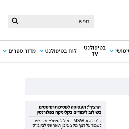
בטיפולנט
מושי
לוח בטיפולנט
מדור ספרים
TV
'הרציף': תעסוקה לפסיכותרפיסטים
בשילוב לימודים בקליניקה בפלורנטין
עו"ס לאחר MSW במסלול טיפולי? מעוניינים
לשמור על רצף מקצועי בין תואר שני לבין בי"ס