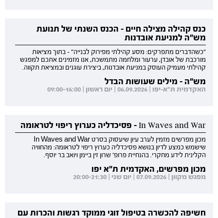
כנס קהילה מצילה חיים - הכנס השנתי של תנועת
מש"ה למניעת אובדנות
"כשהדברים מתפרקים: מסע קהילתי מפירוק לבנייה" - בתוך מציאות
מורכבת של אובדן, ערעור ומלחמה מתמשכת, אנו מזמינים אתכם למפגש
קהילתי מעמיק העוסק במניעת אובדנות, ביצירת עוגנים ובמציאת תקווה.
מש"ה - מילים שעושות הבדל
האקדמית ת"א-יפו | 06.09.2026 | יום ראשון | 09:00-16:00
In Waves and War - פסיכדליה כערוץ ריפוי לטראומה
מכון מפרשים מזמין לערב עיון שיעסוק בסרט In Waves and War
שישמש כמצע לדיון בנושא פסיכדליה כערוץ ריפוי לטראומה: מהחוויה
הקלינית לידע מחקרי. בהנחיית פרופ' שרון זין ביימן ויואב בר יוסף.
מכון מפרשים, האקדמית ת"א יפו
מפגש מקוון | 07.09.2026 | יום שני | 20:00-21:30
חשיפה להכשרה בטיפול זוגי ממוקד רגשות והכרות עם