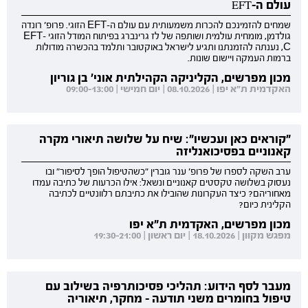
עולם ה-EFT
שמחים להזמינכם להכרות משמעותית עם עולם ה-EFT הזוגי. פרופ' רונדה
גולדמן, מומחית עולמית ושותפה של לז גרינברג בפיתוח המודל הזוגי EFT-
C, נענתה להזמנתנו ותגיע לישראל באוקטובר ותלמד בהכשרה מודולות
ברמות העמקה ויישום שונות.
מכון מפרשים, הקליניקה הקהילתית אוני' בן גוריון
האקדמית ת"א יפו | 08.10.2026 | יום חמישי | 09:00-13:00
"קוראים כאן ועכשיו": שיח על שלושה תיאורי מקרה
קאנוניים בפסיכואנליזה
ערב השקה לספרו של פרופ' ענר גוברין "כשהטיפול הופך לסיפור" ובו
נעסוק בשלושה טקסטים קאנוניים ונשאל: אילו הכרעות של כתיבה עמדו
מאחוריהם? כיצד העקרונות שהובילו את כתיבתם רלוונטיים לכתיבה
הקלינית כיום?
מכון מפרשים, האקדמית ת"א יפו
מפגש מקוון | 18.10.2026 | יום ראשון | 19:30-21:00
מעבר לסף הידוע: תהליכי פסיכותרפיה בשילוב עם
טיפול בחומרים משני תודעה - מחקר, תיאוריה