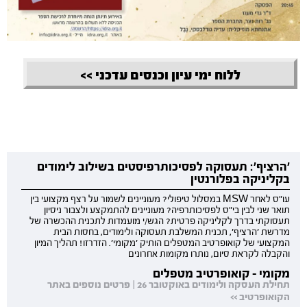
ללוח ימי עיון וכנסים עדכני >>
'הרציף': תעסוקה לפסיכותרפיסטים בשילוב לימודים
בקליניקה בפלורנטין
עו"ס לאחר MSW במסלול טיפולי? מעוניינים לשמור על רצף מקצועי בין
תואר שני לבין בי"ס לפסיכותרפיה? מעוניינים להתמקצע ולצבור ניסיון
תעסוקתי בדרך לקליניקה פרטית? הגש/י מועמדות לתכנית ההכשרה של
מדרשת 'הרציף', תכנית המשלבת תעסוקה ולימודים, בחסות הבית
המקצועי של קואופרטיב המטפלים הותיק 'מקומי'. הזדרזו! תהליך המיון
והקבלה לקראת סיום, נותרו מקומות אחרונים
מקומי - קואופרטיב מטפלים
תחילת העסקה ולימודים באוקטובר 26 | פרטים נוספים באתר
הקואופרטיב >>