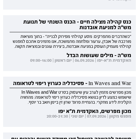
כנס קהילה מצילה חיים - הכנס השנתי של תנועת
מש"ה למניעת אובדנות
"כשהדברים מתפרקים: מסע קהילתי מפירוק לבנייה" - בתוך מציאות
מורכבת של אובדן, ערעור ומלחמה מתמשכת, אנו מזמינים אתכם למפגש
קהילתי מעמיק העוסק במניעת אובדנות, ביצירת עוגנים ובמציאת תקווה.
מש"ה - מילים שעושות הבדל
האקדמית ת"א-יפו | 06.09.2026 | יום ראשון | 09:00-16:00
In Waves and War - פסיכדליה כערוץ ריפוי לטראומה
מכון מפרשים מזמין לערב עיון שיעסוק בסרט In Waves and War
שישמש כמצע לדיון בנושא פסיכדליה כערוץ ריפוי לטראומה: מהחוויה
הקלינית לידע מחקרי. בהנחיית פרופ' שרון זין ביימן ויואב בר יוסף.
מכון מפרשים, האקדמית ת"א יפו
מפגש מקוון | 07.09.2026 | יום שני | 20:00-21:30