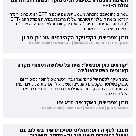
חשיפה להכשרה בטיפול זוגי ממוקד רגשות והכרות עם
עולם ה-EFT
שמחים להזמינכם להכרות משמעותית עם עולם ה-EFT הזוגי. פרופ' רונדה
גולדמן, מומחית עולמית ושותפה של לז גרינברג בפיתוח המודל הזוגי EFT-
C, נענתה להזמנתנו ותגיע לישראל באוקטובר ותלמד בהכשרה מודולות
ברמות העמקה ויישום שונות.
מכון מפרשים, הקליניקה הקהילתית אוני' בן גוריון
האקדמית ת"א יפו | 08.10.2026 | יום חמישי | 09:00-13:00
"קוראים כאן ועכשיו": שיח על שלושה תיאורי מקרה
קאנוניים בפסיכואנליזה
ערב השקה לספרו של פרופ' ענר גוברין "כשהטיפול הופך לסיפור" ובו
נעסוק בשלושה טקסטים קאנוניים ונשאל: אילו הכרעות של כתיבה עמדו
מאחוריהם? כיצד העקרונות שהובילו את כתיבתם רלוונטיים לכתיבה
הקלינית כיום?
מכון מפרשים, האקדמית ת"א יפו
מפגש מקוון | 18.10.2026 | יום ראשון | 19:30-21:00
מעבר לסף הידוע: תהליכי פסיכותרפיה בשילוב עם
טיפול בחומרים משני תודעה - מחקר, תיאוריה