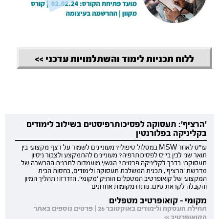
ללוח תכניות לימוד והשתלמויות עדכני >>
'הרציף': תעסוקה לפסיכותרפיסטים בשילוב לימודים
בקליניקה בפלורנטין
עו"ס לאחר MSW במסלול טיפולי? מעוניינים לשמור על רצף מקצועי בין
תואר שני לבין בי"ס לפסיכותרפיה? מעוניינים להתמקצע ולצבור ניסיון
תעסוקתי בדרך לקליניקה פרטית? הגש/י מועמדות לתכנית ההכשרה של
מדרשת 'הרציף', תכנית המשלבת תעסוקה ולימודים, בחסות הבית
המקצועי של קואופרטיב המטפלים הותיק 'מקומי'. הזדרזו! תהליך המיון
והקבלה לקראת סיום, נותרו מקומות אחרונים
מקומי - קואופרטיב מטפלים
תחילת העסקה ולימודים באוקטובר 26 | פרטים נוספים באתר
הקואופרטיב >>