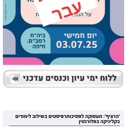
'הרציף': תעסוקה לפסיכותרפיסטים בשילוב לימודים
בקליניקה בפלורנטין