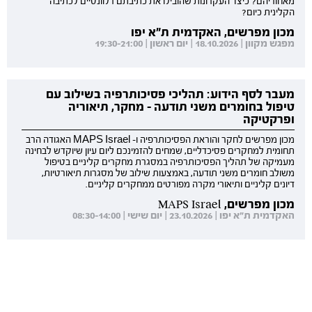
מאחוריהם? כיצד העקרונות שהובילו את כתיבתם רלוונטיים לכתיבה
הקלינית כיום?
מכון מפרשים, האקדמית ת"א יפו
מפגש מקוון | 18.10.2026 | יום ראשון | 19:30-21:00
מעבר לסף הידוע: תהליכי פסיכותרפיה בשילוב עם
טיפול בחומרים משני תודעה - מחקר, תיאוריה
ופרקטיקה
מכון מפרשים לחקר והוראת הפסיכותרפיה ו- MAPS Israel האגודה הרב
תחומית למחקרים פסיכדליים, שמחים להזמינכם ליום עיון שיוקדש לבחינה
מעמיקה של תהליך הפסיכותרפיה במסגרת מחקרים קליניים בטיפול
משולב חומרים משני תודעה, באמצעות שילוב של מסגרות תיאורטיות,
דיונים קליניים ותיאורי מקרה מפורטים ממחקרים קליניים.
מכון מפרשים, MAPS Israel
האקדמית ת"א יפו | 23.10.2026 | יום שישי | 08:30-14:00