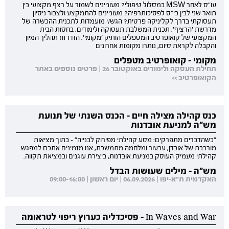
עו"ס לאחר MSW במסלול טיפולי? מעוניינים לשמור על רצף מקצועי בין
תואר שני לבין בי"ס לפסיכותרפיה? מעוניינים להתמקצע ולצבור ניסיון
תעסוקתי בדרך לקליניקה פרטית? הגש/י מועמדות לתכנית ההכשרה של
מדרשת 'הרציף', תכנית המשלבת תעסוקה ולימודים, בחסות הבית
המקצועי של קואופרטיב המטפלים הותיק 'מקומי'. הזדרזו! תהליך המיון
והקבלה לקראת סיום, נותרו מקומות אחרונים
מקומי - קואופרטיב מטפלים
תחילת העסקה ולימודים באוקטובר 26 | פרטים נוספים באתר
הקואופרטיב >>
כנס קהילה מצילה חיים - הכנס השנתי של תנועת
מש"ה למניעת אובדנות
"כשהדברים מתפרקים: מסע קהילתי מפירוק לבנייה" - בתוך מציאות
מורכבת של אובדן, ערעור ומלחמה מתמשכת, אנו מזמינים אתכם למפגש
קהילתי מעמיק העוסק במניעת אובדנות, ביצירת עוגנים ובמציאת תקווה.
מש"ה - מילים שעושות הבדל
האקדמית ת"א-יפו | 06.09.2026 | יום ראשון | 09:00-16:00
In Waves and War - פסיכדליה כערוץ ריפוי לטראומה