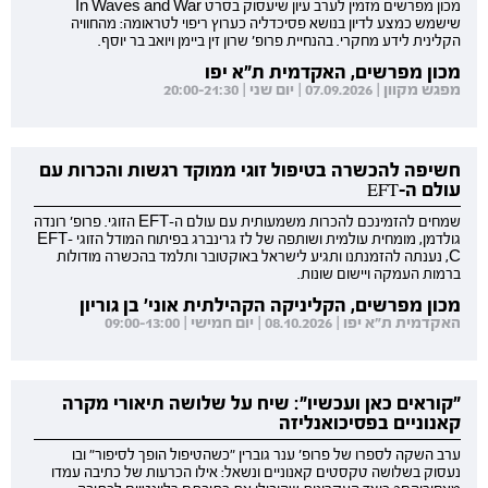
מכון מפרשים מזמין לערב עיון שיעסוק בסרט In Waves and War
שישמש כמצע לדיון בנושא פסיכדליה כערוץ ריפוי לטראומה: מהחוויה
הקלינית לידע מחקרי. בהנחיית פרופ' שרון זין ביימן ויואב בר יוסף.
מכון מפרשים, האקדמית ת"א יפו
מפגש מקוון | 07.09.2026 | יום שני | 20:00-21:30
חשיפה להכשרה בטיפול זוגי ממוקד רגשות והכרות עם
עולם ה-EFT
שמחים להזמינכם להכרות משמעותית עם עולם ה-EFT הזוגי. פרופ' רונדה
גולדמן, מומחית עולמית ושותפה של לז גרינברג בפיתוח המודל הזוגי EFT-
C, נענתה להזמנתנו ותגיע לישראל באוקטובר ותלמד בהכשרה מודולות
ברמות העמקה ויישום שונות.
מכון מפרשים, הקליניקה הקהילתית אוני' בן גוריון
האקדמית ת"א יפו | 08.10.2026 | יום חמישי | 09:00-13:00
"קוראים כאן ועכשיו": שיח על שלושה תיאורי מקרה
קאנוניים בפסיכואנליזה
ערב השקה לספרו של פרופ' ענר גוברין "כשהטיפול הופך לסיפור" ובו
נעסוק בשלושה טקסטים קאנוניים ונשאל: אילו הכרעות של כתיבה עמדו