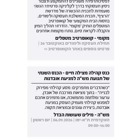
לפסיכותרפיה? מעוניינים להתמקצע ולצבור
ניסיון תעסוקתי בדרך לקליניקה פרטית? הגש/י
מועמדות לתכנית ההכשרה של מדרשת
'הרציף', תכנית המשלבת תעסוקה ולימודים,
בחסות הבית המקצועי של קואופרטיב
המטפלים הותיק 'מקומי'. הזדרזו! תהליך המיון
והקבלה לקראת סיום, נותרו מקומות אחרונים
מקומי - קואופרטיב מטפלים
תחילת העסקה ולימודים באוקטובר 26 |
פרטים נוספים באתר הקואופרטיב >>
כנס קהילה מצילה חיים - הכנס השנתי
של תנועת מש"ה למניעת אובדנות
"כשהדברים מתפרקים: מסע קהילתי מפירוק
לבנייה" - בתוך מציאות מורכבת של אובדן,
ערעור ומלחמה מתמשכת, אנו מזמינים אתכם
למפגש קהילתי מעמיק העוסק במניעת
אובדנות, ביצירת עוגנים ובמציאת תקווה.
מש"ה - מילים שעושות הבדל
האקדמית ת"א-יפו | 06.09.2026 | יום ראשון |
09:00-16:00