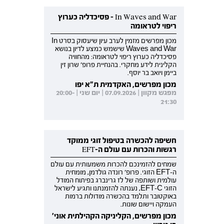
In Waves and War - פסיכדליה כערוץ
ריפוי לטראומה
מכון מפרשים מזמין לערב עיון שיעסוק בסרט In
Waves and War שישמש כמצע לדיון בנושא
פסיכדליה כערוץ ריפוי לטראומה: מהחוויה
הקלינית לידע מחקרי. בהנחיית פרופ' שרון זין
ביימן ויואב בר יוסף.
מכון מפרשים, האקדמית ת"א יפו
מפגש מקוון | 07.09.2026 | יום שני | 20:00-
21:30
חשיפה להכשרה בטיפול זוגי ממוקד
רגשות והכרות עם עולם ה-EFT
שמחים להזמינכם להכרות משמעותית עם עולם
ה-EFT הזוגי. פרופ' רונדה גולדמן, מומחית
עולמית ושותפה של לז גרינברג בפיתוח המודל
הזוגי EFT-C, נענתה להזמנתנו ותגיע לישראל
באוקטובר ותלמד בהכשרה מודולות ברמות
העמקה ויישום שונות.
מכון מפרשים, הקליניקה הקהילתית אוני'