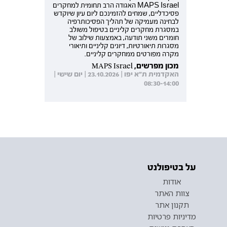
MAPS Israel האגודה הרב תחומית למחקרים
פסיכדליים, שמחים להזמינכם ליום עיון שיוקדש
לבחינה מעמיקה של תהליך הפסיכותרפיה
במסגרת מחקרים קליניים בטיפול משולב
חומרים משני תודעה, באמצעות שילוב של
מסגרות תיאורטיות, דיונים קליניים ותיאורי
מקרה מפורטים ממחקרים קליניים.
מכון מפרשים, MAPS Israel
האקדמית ת"א יפו | 23.10.2026 | יום שישי |
08:30-14:00
על בטיפולנט
אודות
צוות האתר
תקנון אתר
מדיניות פרטיות