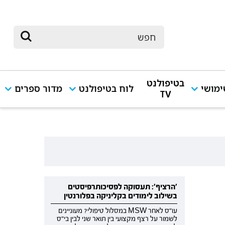
בטיפולנט
מושי
לוח בטיפולנט
מדור ספרים
TV
'הרציף': תעסוקה לפסיכותרפיסטים
בשילוב לימודים בקליניקה בפלורנטין
עו"ס לאחר MSW במסלול טיפולי? מעוניינים
לשמור על רצף מקצועי בין תואר שני לבין בי"ס