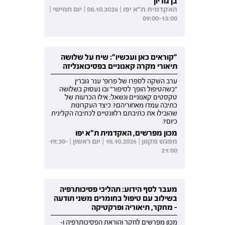
בן גוריון
האקדמית ת"א יפו | 08.10.2026 | יום חמישי |
09:00-13:00
"קוראים כאן ועכשיו": שיח על שלושה
תיאורי מקרה קאנוניים בפסיכואנליזה
ערב השקה לספרו של פרופ' ענר גוברין
"כשהטיפול הופך לסיפור" ובו נעסוק בשלושה
טקסטים קאנוניים ונשאל: אילו הכרעות של
כתיבה עמדו מאחוריהם? כיצד העקרונות
שהובילו את כתיבתם רלוונטיים לכתיבה הקלינית
כיום?
מכון מפרשים, האקדמית ת"א יפו
מפגש מקוון | 18.10.2026 | יום ראשון | 19:30-
21:00
מעבר לסף הידוע: תהליכי פסיכותרפיה
בשילוב עם טיפול בחומרים משני תודעה
- מחקר, תיאוריה ופרקטיקה
מכון מפרשים לחקר והוראת הפסיכותרפיה ו-