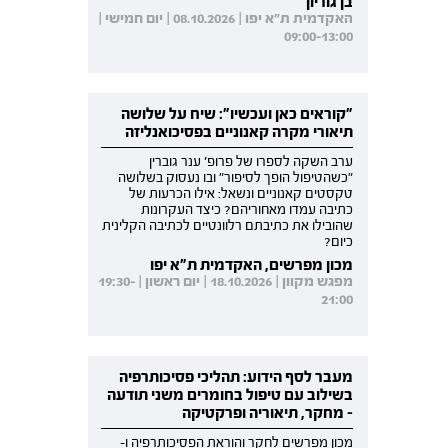
בן גוריון
האקדמית ת"א יפו | 08.10.2026 | יום חמישי |
09:00-13:00
"קוראים כאן ועכשיו": שיח על שלושה
תיאורי מקרה קאנוניים בפסיכואנליזה
ערב השקה לספרו של פרופ' ענר גוברין
"כשהטיפול הופך לסיפור" ובו נעסוק בשלושה
טקסטים קאנוניים ונשאל: אילו הכרעות של
כתיבה עמדו מאחוריהם? כיצד העקרונות
שהובילו את כתיבתם רלוונטיים לכתיבה הקלינית
כיום?
מכון מפרשים, האקדמית ת"א יפו
מפגש מקוון | 18.10.2026 | יום ראשון | 19:30-
21:00
מעבר לסף הידוע: תהליכי פסיכותרפיה
בשילוב עם טיפול בחומרים משני תודעה
- מחקר, תיאוריה ופרקטיקה
מכון מפרשים לחקר והוראת הפסיכותרפיה ו-