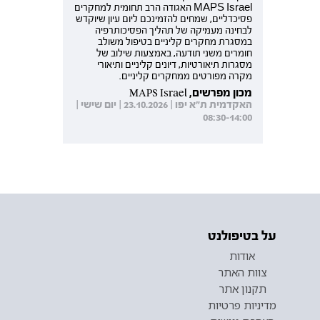
MAPS Israel האגודה הרב תחומית למחקרים
פסיכדליים, שמחים להזמינכם ליום עיון שיוקדש
לבחינה מעמיקה של תהליך הפסיכותרפיה
במסגרת מחקרים קליניים בטיפול משולב
חומרים משני תודעה, באמצעות שילוב של
מסגרות תיאורטיות, דיונים קליניים ותיאורי
מקרה מפורטים ממחקרים קליניים.
מכון מפרשים, MAPS Israel
האקדמית ת"א יפו | 23.10.2026 | יום שישי |
08:30-14:00
על בטיפולנט
אודות
צוות האתר
תקנון אתר
מדיניות פרטיות