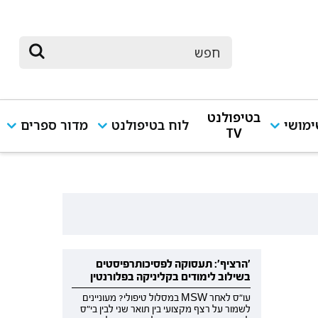
בטיפולנט
מושי
לוח בטיפולנט
מדור ספרים
TV
'הרציף': תעסוקה לפסיכותרפיסטים
בשילוב לימודים בקליניקה בפלורנטין
עו"ס לאחר MSW במסלול טיפולי? מעוניינים
לשמור על רצף מקצועי בין תואר שני לבין בי"ס