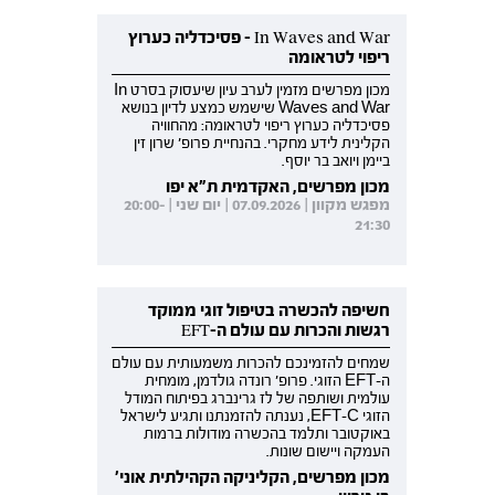
In Waves and War - פסיכדליה כערוץ
ריפוי לטראומה
מכון מפרשים מזמין לערב עיון שיעסוק בסרט In
Waves and War שישמש כמצע לדיון בנושא
פסיכדליה כערוץ ריפוי לטראומה: מהחוויה
הקלינית לידע מחקרי. בהנחיית פרופ' שרון זין
ביימן ויואב בר יוסף.
מכון מפרשים, האקדמית ת"א יפו
מפגש מקוון | 07.09.2026 | יום שני | 20:00-
21:30
חשיפה להכשרה בטיפול זוגי ממוקד
רגשות והכרות עם עולם ה-EFT
שמחים להזמינכם להכרות משמעותית עם עולם
ה-EFT הזוגי. פרופ' רונדה גולדמן, מומחית
עולמית ושותפה של לז גרינברג בפיתוח המודל
הזוגי EFT-C, נענתה להזמנתנו ותגיע לישראל
באוקטובר ותלמד בהכשרה מודולות ברמות
העמקה ויישום שונות.
מכון מפרשים, הקליניקה הקהילתית אוני'