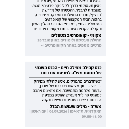
לפסיכותרפיה? מעוניינים להתמקצע ולצבור
ניסיון תעסוקתי בדרך לקליניקה פרטית? הגש/י
מועמדות לתכנית ההכשרה של מדרשת
'הרציף', תכנית המשלבת תעסוקה ולימודים,
בחסות הבית המקצועי של קואופרטיב
המטפלים הותיק 'מקומי'. הזדרזו! תהליך המיון
והקבלה לקראת סיום, נותרו מקומות אחרונים
מקומי - קואופרטיב מטפלים
תחילת העסקה ולימודים באוקטובר 26 |
פרטים נוספים באתר הקואופרטיב >>
כנס קהילה מצילה חיים - הכנס השנתי
של תנועת מש"ה למניעת אובדנות
"כשהדברים מתפרקים: מסע קהילתי מפירוק
לבנייה" - בתוך מציאות מורכבת של אובדן,
ערעור ומלחמה מתמשכת, אנו מזמינים אתכם
למפגש קהילתי מעמיק העוסק במניעת
אובדנות, ביצירת עוגנים ובמציאת תקווה.
מש"ה - מילים שעושות הבדל
האקדמית ת"א-יפו | 06.09.2026 | יום ראשון |
09:00-16:00