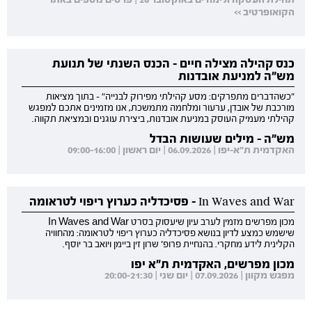
הקואופרטיב >>
כנס קהילה מצילה חיים - הכנס השנתי של תנועת
מש"ה למניעת אובדנות
"כשהדברים מתפרקים: מסע קהילתי מפירוק לבנייה" - בתוך מציאות
מורכבת של אובדן, ערעור ומלחמה מתמשכת, אנו מזמינים אתכם למפגש
קהילתי מעמיק העוסק במניעת אובדנות, ביצירת עוגנים ובמציאת תקווה.
מש"ה - מילים שעושות הבדל
האקדמית ת"א-יפו | 06.09.2026 | יום ראשון | 09:00-16:00
In Waves and War - פסיכדליה כערוץ ריפוי לטראומה
מכון מפרשים מזמין לערב עיון שיעסוק בסרט In Waves and War
שישמש כמצע לדיון בנושא פסיכדליה כערוץ ריפוי לטראומה: מהחוויה
הקלינית לידע מחקרי. בהנחיית פרופ' שרון זין ביימן ויואב בר יוסף.
מכון מפרשים, האקדמית ת"א יפו
מפגש מקוון | 07.09.2026 | יום שני | 20:00-21:30