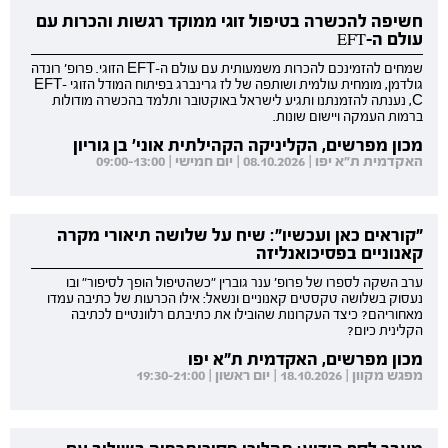
חשיפה להכשרה בטיפול זוגי ממוקד רגשות והכרות עם
עולם ה-EFT
שמחים להזמינכם להכרות משמעותית עם עולם ה-EFT הזוגי. פרופ' רונדה
גולדמן, מומחית עולמית ושותפה של לז גרינברג בפיתוח המודל הזוגי EFT-
C, נענתה להזמנתנו ותגיע לישראל באוקטובר ותלמד בהכשרה מודולות
ברמות העמקה ויישום שונות.
מכון מפרשים, הקליניקה הקהילתית אוני' בן גוריון
האקדמית ת"א יפו | 08.10.2026 | יום חמישי | 09:00-13:00
"קוראים כאן ועכשיו": שיח על שלושה תיאורי מקרה
קאנוניים בפסיכואנליזה
ערב השקה לספרו של פרופ' ענר גוברין "כשהטיפול הופך לסיפור" ובו
נעסוק בשלושה טקסטים קאנוניים ונשאל: אילו הכרעות של כתיבה עמדו
מאחוריהם? כיצד העקרונות שהובילו את כתיבתם רלוונטיים לכתיבה
הקלינית כיום?
מכון מפרשים, האקדמית ת"א יפו
מפגש מקוון | 18.10.2026 | יום ראשון | 19:30-21:00