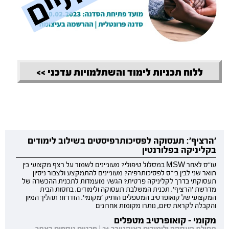
ללוח תכניות לימוד והשתלמויות עדכני >>
'הרציף': תעסוקה לפסיכותרפיסטים בשילוב לימודים
בקליניקה בפלורנטין
עו"ס לאחר MSW במסלול טיפולי? מעוניינים לשמור על רצף מקצועי בין
תואר שני לבין בי"ס לפסיכותרפיה? מעוניינים להתמקצע ולצבור ניסיון
תעסוקתי בדרך לקליניקה פרטית? הגש/י מועמדות לתכנית ההכשרה של
מדרשת 'הרציף', תכנית המשלבת תעסוקה ולימודים, בחסות הבית
המקצועי של קואופרטיב המטפלים הותיק 'מקומי'. הזדרזו! תהליך המיון
והקבלה לקראת סיום, נותרו מקומות אחרונים
מקומי - קואופרטיב מטפלים
תחילת העסקה ולימודים באוקטובר 26 | פרטים נוספים באתר