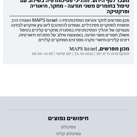
מעבר לסף הידוע: תהליכי פסיכותרפיה בשילוב עם
טיפול בחומרים משני תודעה - מחקר, תיאוריה
ופרקטיקה
מכון מפרשים לחקר והוראת הפסיכותרפיה ו- MAPS Israel האגודה הרב
תחומית למחקרים פסיכדליים, שמחים להזמינכם ליום עיון שיוקדש לבחינה
מעמיקה של תהליך הפסיכותרפיה במסגרת מחקרים קליניים בטיפול
משולב חומרים משני תודעה, באמצעות שילוב של מסגרות תיאורטיות,
דיונים קליניים ותיאורי מקרה מפורטים ממחקרים קליניים.
מכון מפרשים, MAPS Israel
האקדמית ת"א יפו | 23.10.2026 | יום שישי | 08:30-14:00
חיפושים נפוצים
פסיכולוג
פסיכולוג קליני