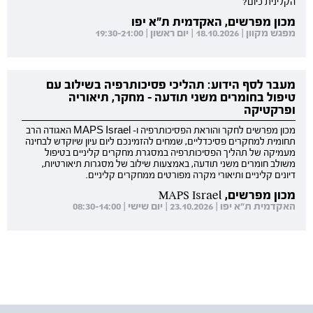
הקלינית כיום?
מכון מפרשים, האקדמית ת"א יפו
מפגש מקוון | 18.10.2026 | יום ראשון | 19:30-21:00
מעבר לסף הידוע: תהליכי פסיכותרפיה בשילוב עם
טיפול בחומרים משני תודעה - מחקר, תיאוריה
ופרקטיקה
מכון מפרשים לחקר והוראת הפסיכותרפיה ו- MAPS Israel האגודה הרב
תחומית למחקרים פסיכדליים, שמחים להזמינכם ליום עיון שיוקדש לבחינה
מעמיקה של תהליך הפסיכותרפיה במסגרת מחקרים קליניים בטיפול
משולב חומרים משני תודעה, באמצעות שילוב של מסגרות תיאורטיות,
דיונים קליניים ותיאורי מקרה מפורטים ממחקרים קליניים.
מכון מפרשים, MAPS Israel
האקדמית ת"א יפו | 23.10.2026 | יום שישי | 08:30-14:00