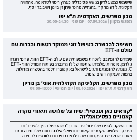
שישמש כמצע לדיון בנושא פסיכדליה כערוץ ריפוי לטראומה: מהחוויה
הקלינית לידע מחקרי. בהנחיית פרופ' שרון זין ביימן ויואב בר יוסף.
מכון מפרשים, האקדמית ת"א יפו
מפגש מקוון | 07.09.2026 | יום שני | 20:00-21:30
חשיפה להכשרה בטיפול זוגי ממוקד רגשות והכרות עם
עולם ה-EFT
שמחים להזמינכם להכרות משמעותית עם עולם ה-EFT הזוגי. פרופ' רונדה
גולדמן, מומחית עולמית ושותפה של לז גרינברג בפיתוח המודל הזוגי EFT-
C, נענתה להזמנתנו ותגיע לישראל באוקטובר ותלמד בהכשרה מודולות
ברמות העמקה ויישום שונות.
מכון מפרשים, הקליניקה הקהילתית אוני' בן גוריון
האקדמית ת"א יפו | 08.10.2026 | יום חמישי | 09:00-13:00
"קוראים כאן ועכשיו": שיח על שלושה תיאורי מקרה
קאנוניים בפסיכואנליזה
ערב השקה לספרו של פרופ' ענר גוברין "כשהטיפול הופך לסיפור" ובו
נעסוק בשלושה טקסטים קאנוניים ונשאל: אילו הכרעות של כתיבה עמדו
מאחוריהם? כיצד העקרונות שהובילו את כתיבתם רלוונטיים לכתיבה