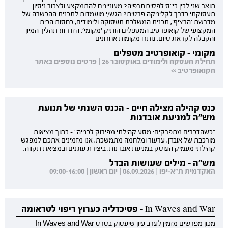
תואר שני לבין בי"ס לפסיכותרפיה? מעוניינים להתמקצע ולצבור ניסיון
תעסוקתי בדרך לקליניקה פרטית? הגש/י מועמדות לתכנית ההכשרה של
מדרשת 'הרציף', תכנית המשלבת תעסוקה ולימודים, בחסות הבית
המקצועי של קואופרטיב המטפלים הותיק 'מקומי'. הזדרזו! תהליך המיון
והקבלה לקראת סיום, נותרו מקומות אחרונים
מקומי - קואופרטיב מטפלים
תחילת העסקה ולימודים באוקטובר 26 | פרטים נוספים באתר
הקואופרטיב >>
כנס קהילה מצילה חיים - הכנס השנתי של תנועת
מש"ה למניעת אובדנות
"כשהדברים מתפרקים: מסע קהילתי מפירוק לבנייה" - בתוך מציאות
מורכבת של אובדן, ערעור ומלחמה מתמשכת, אנו מזמינים אתכם למפגש
קהילתי מעמיק העוסק במניעת אובדנות, ביצירת עוגנים ובמציאת תקווה.
מש"ה - מילים שעושות הבדל
האקדמית ת"א-יפו | 06.09.2026 | יום ראשון | 09:00-16:00
In Waves and War - פסיכדליה כערוץ ריפוי לטראומה
מכון מפרשים מזמין לערב עיון שיעסוק בסרט In Waves and War