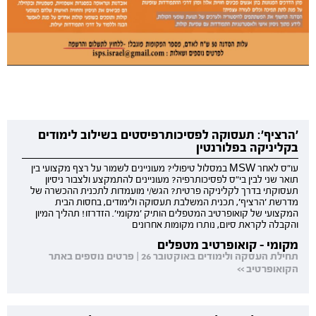
'הרציף': תעסוקה לפסיכותרפיסטים בשילוב לימודים
בקליניקה בפלורנטין
עו"ס לאחר MSW במסלול טיפולי? מעוניינים לשמור על רצף מקצועי בין
תואר שני לבין בי"ס לפסיכותרפיה? מעוניינים להתמקצע ולצבור ניסיון
תעסוקתי בדרך לקליניקה פרטית? הגש/י מועמדות לתכנית ההכשרה של
מדרשת 'הרציף', תכנית המשלבת תעסוקה ולימודים, בחסות הבית
המקצועי של קואופרטיב המטפלים הותיק 'מקומי'. הזדרזו! תהליך המיון
והקבלה לקראת סיום, נותרו מקומות אחרונים
מקומי - קואופרטיב מטפלים
תחילת העסקה ולימודים באוקטובר 26 | פרטים נוספים באתר
הקואופרטיב >>