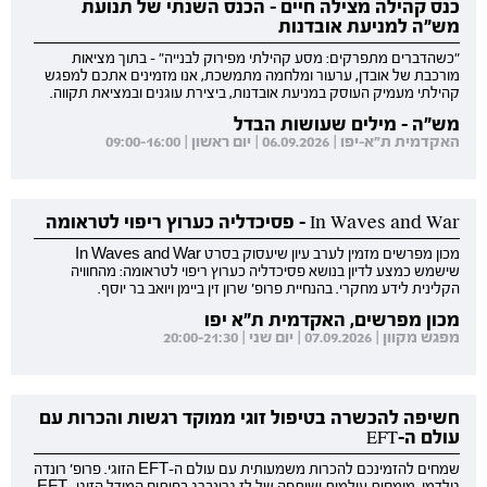
כנס קהילה מצילה חיים - הכנס השנתי של תנועת
מש"ה למניעת אובדנות
"כשהדברים מתפרקים: מסע קהילתי מפירוק לבנייה" - בתוך מציאות
מורכבת של אובדן, ערעור ומלחמה מתמשכת, אנו מזמינים אתכם למפגש
קהילתי מעמיק העוסק במניעת אובדנות, ביצירת עוגנים ובמציאת תקווה.
מש"ה - מילים שעושות הבדל
האקדמית ת"א-יפו | 06.09.2026 | יום ראשון | 09:00-16:00
In Waves and War - פסיכדליה כערוץ ריפוי לטראומה
מכון מפרשים מזמין לערב עיון שיעסוק בסרט In Waves and War
שישמש כמצע לדיון בנושא פסיכדליה כערוץ ריפוי לטראומה: מהחוויה
הקלינית לידע מחקרי. בהנחיית פרופ' שרון זין ביימן ויואב בר יוסף.
מכון מפרשים, האקדמית ת"א יפו
מפגש מקוון | 07.09.2026 | יום שני | 20:00-21:30
חשיפה להכשרה בטיפול זוגי ממוקד רגשות והכרות עם
עולם ה-EFT
שמחים להזמינכם להכרות משמעותית עם עולם ה-EFT הזוגי. פרופ' רונדה