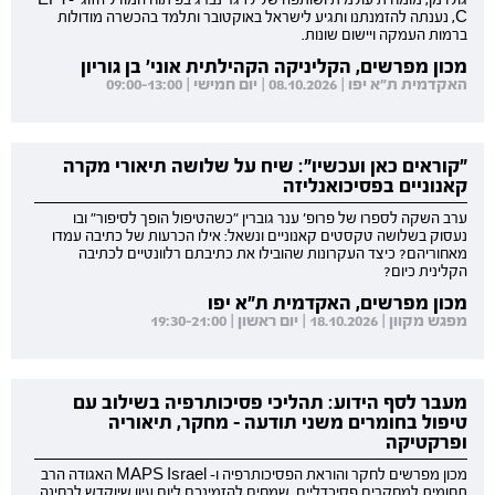
גולדמן, מומחית עולמית ושותפה של לז גרינברג בפיתוח המודל הזוגי EFT-
C, נענתה להזמנתנו ותגיע לישראל באוקטובר ותלמד בהכשרה מודולות
ברמות העמקה ויישום שונות.
מכון מפרשים, הקליניקה הקהילתית אוני' בן גוריון
האקדמית ת"א יפו | 08.10.2026 | יום חמישי | 09:00-13:00
"קוראים כאן ועכשיו": שיח על שלושה תיאורי מקרה
קאנוניים בפסיכואנליזה
ערב השקה לספרו של פרופ' ענר גוברין "כשהטיפול הופך לסיפור" ובו
נעסוק בשלושה טקסטים קאנוניים ונשאל: אילו הכרעות של כתיבה עמדו
מאחוריהם? כיצד העקרונות שהובילו את כתיבתם רלוונטיים לכתיבה
הקלינית כיום?
מכון מפרשים, האקדמית ת"א יפו
מפגש מקוון | 18.10.2026 | יום ראשון | 19:30-21:00
מעבר לסף הידוע: תהליכי פסיכותרפיה בשילוב עם
טיפול בחומרים משני תודעה - מחקר, תיאוריה
ופרקטיקה
מכון מפרשים לחקר והוראת הפסיכותרפיה ו- MAPS Israel האגודה הרב
תחומית למחקרים פסיכדליים, שמחים להזמינכם ליום עיון שיוקדש לבחינה