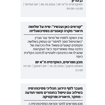
בן גוריון
האקדמית ת"א יפו | 08.10.2026 | יום חמישי |
09:00-13:00
"קוראים כאן ועכשיו": שיח על שלושה
תיאורי מקרה קאנוניים בפסיכואנליזה
ערב השקה לספרו של פרופ' ענר גוברין
"כשהטיפול הופך לסיפור" ובו נעסוק בשלושה
טקסטים קאנוניים ונשאל: אילו הכרעות של
כתיבה עמדו מאחוריהם? כיצד העקרונות
שהובילו את כתיבתם רלוונטיים לכתיבה הקלינית
כיום?
מכון מפרשים, האקדמית ת"א יפו
מפגש מקוון | 18.10.2026 | יום ראשון | 19:30-
21:00
מעבר לסף הידוע: תהליכי פסיכותרפיה
בשילוב עם טיפול בחומרים משני תודעה
- מחקר, תיאוריה ופרקטיקה
מכון מפרשים לחקר והוראת הפסיכותרפיה ו-