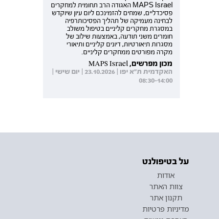
MAPS Israel האגודה הרב תחומית למחקרים
פסיכדליים, שמחים להזמינכם ליום עיון שיוקדש
לבחינה מעמיקה של תהליך הפסיכותרפיה
במסגרת מחקרים קליניים בטיפול משולב
חומרים משני תודעה, באמצעות שילוב של
מסגרות תיאורטיות, דיונים קליניים ותיאורי
מקרה מפורטים ממחקרים קליניים.
מכון מפרשים, MAPS Israel
האקדמית ת"א יפו | 23.10.2026 | יום שישי |
08:30-14:00
על בטיפולנט
אודות
צוות האתר
תקנון אתר
מדיניות פרטיות