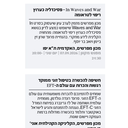
In Waves and War - פסיכדליה כערוץ
ריפוי לטראומה
מכון מפרשים מזמין לערב עיון שיעסוק בסרט In
Waves and War שישמש כמצע לדיון בנושא
פסיכדליה כערוץ ריפוי לטראומה: מהחוויה
הקלינית לידע מחקרי. בהנחיית פרופ' שרון זין
ביימן ויואב בר יוסף.
מכון מפרשים, האקדמית ת"א יפו
מפגש מקוון | 07.09.2026 | יום שני | 20:00-
21:30
חשיפה להכשרה בטיפול זוגי ממוקד
רגשות והכרות עם עולם ה-EFT
שמחים להזמינכם להכרות משמעותית עם עולם
ה-EFT הזוגי. פרופ' רונדה גולדמן, מומחית
עולמית ושותפה של לז גרינברג בפיתוח המודל
הזוגי EFT-C, נענתה להזמנתנו ותגיע לישראל
באוקטובר ותלמד בהכשרה מודולות ברמות
העמקה ויישום שונות.
מכון מפרשים, הקליניקה הקהילתית אוני'