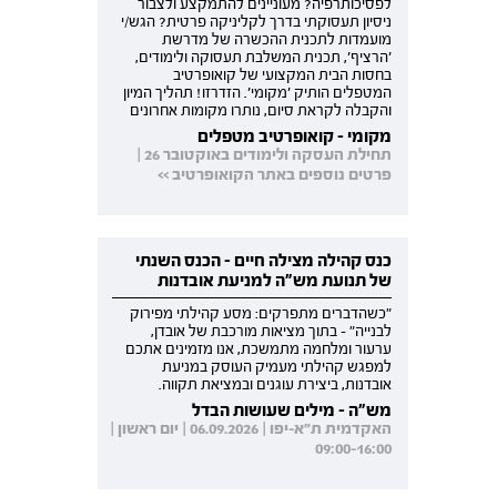
לפסיכותרפיה? מעוניינים להתמקצע ולצבור
ניסיון תעסוקתי בדרך לקליניקה פרטית? הגש/י
מועמדות לתכנית ההכשרה של מדרשת
'הרציף', תכנית המשלבת תעסוקה ולימודים,
בחסות הבית המקצועי של קואופרטיב
המטפלים הותיק 'מקומי'. הזדרזו! תהליך המיון
והקבלה לקראת סיום, נותרו מקומות אחרונים
מקומי - קואופרטיב מטפלים
תחילת העסקה ולימודים באוקטובר 26 |
פרטים נוספים באתר הקואופרטיב >>
כנס קהילה מצילה חיים - הכנס השנתי
של תנועת מש"ה למניעת אובדנות
"כשהדברים מתפרקים: מסע קהילתי מפירוק
לבנייה" - בתוך מציאות מורכבת של אובדן,
ערעור ומלחמה מתמשכת, אנו מזמינים אתכם
למפגש קהילתי מעמיק העוסק במניעת
אובדנות, ביצירת עוגנים ובמציאת תקווה.
מש"ה - מילים שעושות הבדל
האקדמית ת"א-יפו | 06.09.2026 | יום ראשון |
09:00-16:00