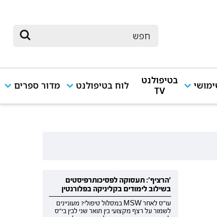
בטיפולנט
מושי
לוח בטיפולנט
מדור ספרים
TV
'הרציף': תעסוקה לפסיכותרפיסטים
בשילוב לימודים בקליניקה בפלורנטין
עו"ס לאחר MSW במסלול טיפולי? מעוניינים
לשמור על רצף מקצועי בין תואר שני לבין בי"ס