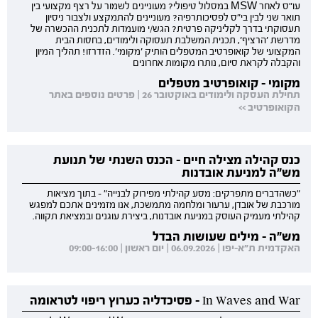
עו"ס לאחר MSW במסלול טיפולי? מעוניינים לשמור על רצף מקצועי בין
תואר שני לבין בי"ס לפסיכותרפיה? מעוניינים להתמקצע ולצבור ניסיון
תעסוקתי בדרך לקליניקה פרטית? הגש/י מועמדות לתכנית ההכשרה של
מדרשת 'הרציף', תכנית המשלבת תעסוקה ולימודים, בחסות הבית
המקצועי של קואופרטיב המטפלים הותיק 'מקומי'. הזדרזו! תהליך המיון
והקבלה לקראת סיום, נותרו מקומות אחרונים
מקומי - קואופרטיב מטפלים
תחילת העסקה ולימודים באוקטובר 26 | פרטים נוספים באתר
הקואופרטיב >>
כנס קהילה מצילה חיים - הכנס השנתי של תנועת
מש"ה למניעת אובדנות
"כשהדברים מתפרקים: מסע קהילתי מפירוק לבנייה" - בתוך מציאות
מורכבת של אובדן, ערעור ומלחמה מתמשכת, אנו מזמינים אתכם למפגש
קהילתי מעמיק העוסק במניעת אובדנות, ביצירת עוגנים ובמציאת תקווה.
מש"ה - מילים שעושות הבדל
האקדמית ת"א-יפו | 06.09.2026 | יום ראשון | 09:00-16:00
In Waves and War - פסיכדליה כערוץ ריפוי לטראומה