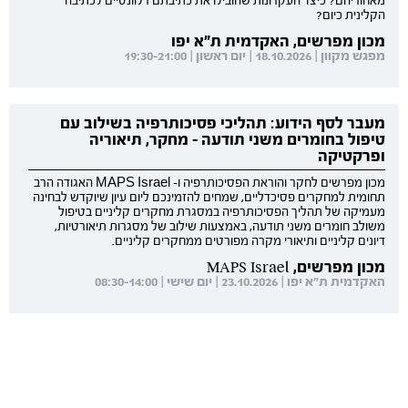
מאחוריהם? כיצד העקרונות שהובילו את כתיבתם רלוונטיים לכתיבה
הקלינית כיום?
מכון מפרשים, האקדמית ת"א יפו
מפגש מקוון | 18.10.2026 | יום ראשון | 19:30-21:00
מעבר לסף הידוע: תהליכי פסיכותרפיה בשילוב עם
טיפול בחומרים משני תודעה - מחקר, תיאוריה
ופרקטיקה
מכון מפרשים לחקר והוראת הפסיכותרפיה ו- MAPS Israel האגודה הרב
תחומית למחקרים פסיכדליים, שמחים להזמינכם ליום עיון שיוקדש לבחינה
מעמיקה של תהליך הפסיכותרפיה במסגרת מחקרים קליניים בטיפול
משולב חומרים משני תודעה, באמצעות שילוב של מסגרות תיאורטיות,
דיונים קליניים ותיאורי מקרה מפורטים ממחקרים קליניים.
מכון מפרשים, MAPS Israel
האקדמית ת"א יפו | 23.10.2026 | יום שישי | 08:30-14:00