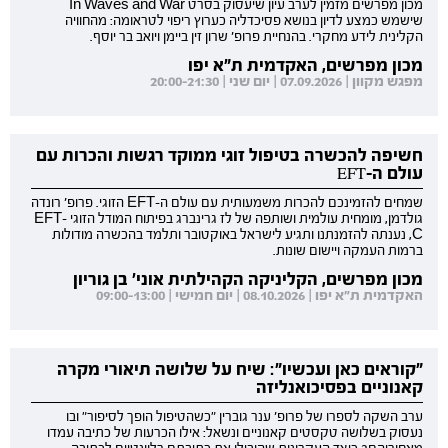
מכון מפרשים מזמין לערב עיון שיעסוק בסרט In Waves and War
שישמש כמצע לדיון בנושא פסיכדליה כערוץ ריפוי לטראומה: מהחוויה
הקלינית לידע מחקרי. בהנחיית פרופ' שרון זין ביימן ויואב בר יוסף.
מכון מפרשים, האקדמית ת"א יפו
מפגש מקוון | 07.09.2026 | יום שני | 20:00-21:30
חשיפה להכשרה בטיפול זוגי ממוקד רגשות והכרות עם
עולם ה-EFT
שמחים להזמינכם להכרות משמעותית עם עולם ה-EFT הזוגי. פרופ' רונדה
גולדמן, מומחית עולמית ושותפה של לז גרינברג בפיתוח המודל הזוגי EFT-
C, נענתה להזמנתנו ותגיע לישראל באוקטובר ותלמד בהכשרה מודולות
ברמות העמקה ויישום שונות.
מכון מפרשים, הקליניקה הקהילתית אוני' בן גוריון
האקדמית ת"א יפו | 08.10.2026 | יום חמישי | 09:00-13:00
"קוראים כאן ועכשיו": שיח על שלושה תיאורי מקרה
קאנוניים בפסיכואנליזה
ערב השקה לספרו של פרופ' ענר גוברין "כשהטיפול הופך לסיפור" ובו
נעסוק בשלושה טקסטים קאנוניים ונשאל: אילו הכרעות של כתיבה עמדו