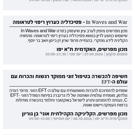
In Waves and War - פסיכדליה כערוץ ריפוי לטראומה
מכון מפרשים מזמין לערב עיון שיעסוק בסרט In Waves and War
שישמש כמצע לדיון בנושא פסיכדליה כערוץ ריפוי לטראומה: מהחוויה
הקלינית לידע מחקרי. בהנחיית פרופ' שרון זין ביימן ויואב בר יוסף.
מכון מפרשים, האקדמית ת"א יפו
מפגש מקוון | 07.09.2026 | יום שני | 20:00-21:30
חשיפה להכשרה בטיפול זוגי ממוקד רגשות והכרות עם
עולם ה-EFT
שמחים להזמינכם להכרות משמעותית עם עולם ה-EFT הזוגי. פרופ' רונדה
גולדמן, מומחית עולמית ושותפה של לז גרינברג בפיתוח המודל הזוגי EFT-
C, נענתה להזמנתנו ותגיע לישראל באוקטובר ותלמד בהכשרה מודולות
ברמות העמקה ויישום שונות.
מכון מפרשים, הקליניקה הקהילתית אוני' בן גוריון
האקדמית ת"א יפו | 08.10.2026 | יום חמישי | 09:00-13:00