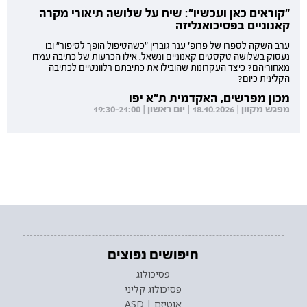
"קוראים כאן ועכשיו": שיח על שלושה תיאורי מקרה
קאנוניים בפסיכואנליזה
ערב השקה לספרו של פרופ' ענר גוברין "כשהטיפול הופך לסיפור" ובו
נעסוק בשלושה טקסטים קאנוניים ונשאל: אילו הכרעות של כתיבה עמדו
מאחוריהם? כיצד העקרונות שהובילו את כתיבתם רלוונטיים לכתיבה
הקלינית כיום?
מכון מפרשים, האקדמית ת"א יפו
מפגש מקוון | 18.10.2026 | יום ראשון | 19:30-21:00
חיפושים נפוצים
פסיכולוג
פסיכולוג קליני
אוטיזם | ASD