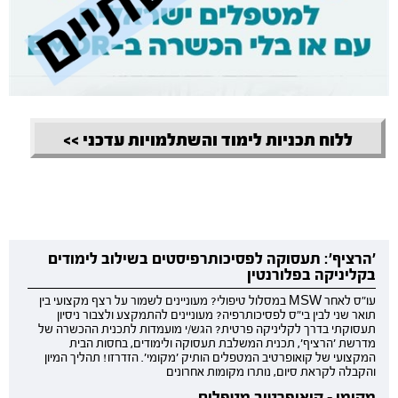
ללוח תכניות לימוד והשתלמויות עדכני >>
'הרציף': תעסוקה לפסיכותרפיסטים בשילוב לימודים
בקליניקה בפלורנטין
עו"ס לאחר MSW במסלול טיפולי? מעוניינים לשמור על רצף מקצועי בין
תואר שני לבין בי"ס לפסיכותרפיה? מעוניינים להתמקצע ולצבור ניסיון
תעסוקתי בדרך לקליניקה פרטית? הגש/י מועמדות לתכנית ההכשרה של
מדרשת 'הרציף', תכנית המשלבת תעסוקה ולימודים, בחסות הבית
המקצועי של קואופרטיב המטפלים הותיק 'מקומי'. הזדרזו! תהליך המיון
והקבלה לקראת סיום, נותרו מקומות אחרונים
מקומי - קואופרטיב מטפלים