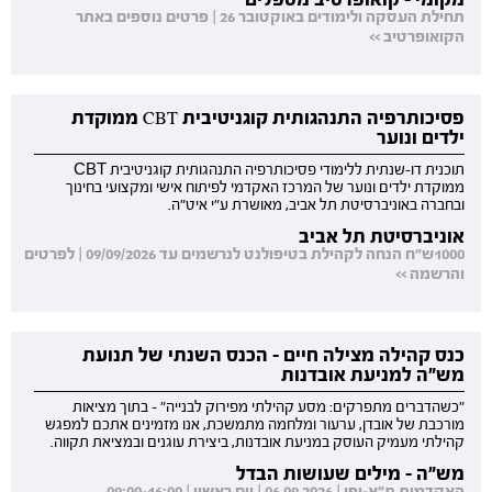
תחילת העסקה ולימודים באוקטובר 26 | פרטים נוספים באתר
הקואופרטיב >>
פסיכותרפיה התנהגותית קוגניטיבית CBT ממוקדת
ילדים ונוער
תוכנית דו-שנתית ללימודי פסיכותרפיה התנהגותית קוגניטיבית CBT
ממוקדת ילדים ונוער של המרכז האקדמי לפיתוח אישי ומקצועי בחינוך
ובחברה באוניברסיטת תל אביב, מאושרת ע"י איט"ה.
אוניברסיטת תל אביב
1000ש"ח הנחה לקהילת בטיפולנט לנרשמים עד 09/09/2026 | לפרטים
והרשמה >>
כנס קהילה מצילה חיים - הכנס השנתי של תנועת
מש"ה למניעת אובדנות
"כשהדברים מתפרקים: מסע קהילתי מפירוק לבנייה" - בתוך מציאות
מורכבת של אובדן, ערעור ומלחמה מתמשכת, אנו מזמינים אתכם למפגש
קהילתי מעמיק העוסק במניעת אובדנות, ביצירת עוגנים ובמציאת תקווה.
מש"ה - מילים שעושות הבדל
האקדמית ת"א-יפו | 06.09.2026 | יום ראשון | 09:00-16:00