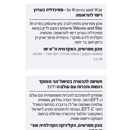
In Waves and War - פסיכדליה כערוץ
ריפוי לטראומה
מכון מפרשים מזמין לערב עיון שיעסוק בסרט In
Waves and War שישמש כמצע לדיון בנושא
פסיכדליה כערוץ ריפוי לטראומה: מהחוויה
הקלינית לידע מחקרי. בהנחיית פרופ' שרון זין
ביימן ויואב בר יוסף.
מכון מפרשים, האקדמית ת"א יפו
מפגש מקוון | 07.09.2026 | יום שני | 20:00-
21:30
חשיפה להכשרה בטיפול זוגי ממוקד
רגשות והכרות עם עולם ה-EFT
שמחים להזמינכם להכרות משמעותית עם עולם
ה-EFT הזוגי. פרופ' רונדה גולדמן, מומחית
עולמית ושותפה של לז גרינברג בפיתוח המודל
הזוגי EFT-C, נענתה להזמנתנו ותגיע לישראל
באוקטובר ותלמד בהכשרה מודולות ברמות
העמקה ויישום שונות.
מכון מפרשים, הקליניקה הקהילתית אוני'