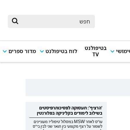
בטיפולנט
מושי
לוח בטיפולנט
מדור ספרים
TV
'הרציף': תעסוקה לפסיכותרפיסטים
בשילוב לימודים בקליניקה בפלורנטין
עו"ס לאחר MSW במסלול טיפולי? מעוניינים
לשמור על רצף מקצועי בין תואר שני לבין בי"ס