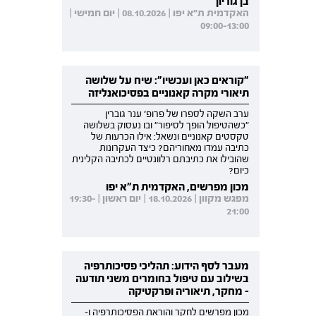
בן גוריון
האקדמית ת"א יפו | 08.10.2026 | יום חמישי |
09:00-13:00
"קוראים כאן ועכשיו": שיח על שלושה
תיאורי מקרה קאנוניים בפסיכואנליזה
ערב השקה לספרו של פרופ' ענר גוברין
"כשהטיפול הופך לסיפור" ובו נעסוק בשלושה
טקסטים קאנוניים ונשאל: אילו הכרעות של
כתיבה עמדו מאחוריהם? כיצד העקרונות
שהובילו את כתיבתם רלוונטיים לכתיבה הקלינית
כיום?
מכון מפרשים, האקדמית ת"א יפו
מפגש מקוון | 18.10.2026 | יום ראשון | 19:30-
21:00
מעבר לסף הידוע: תהליכי פסיכותרפיה
בשילוב עם טיפול בחומרים משני תודעה
- מחקר, תיאוריה ופרקטיקה
מכון מפרשים לחקר והוראת הפסיכותרפיה ו-