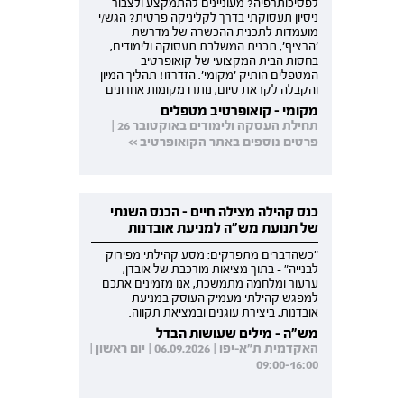
לפסיכותרפיה? מעוניינים להתמקצע ולצבור
ניסיון תעסוקתי בדרך לקליניקה פרטית? הגש/י
מועמדות לתכנית ההכשרה של מדרשת
'הרציף', תכנית המשלבת תעסוקה ולימודים,
בחסות הבית המקצועי של קואופרטיב
המטפלים הותיק 'מקומי'. הזדרזו! תהליך המיון
והקבלה לקראת סיום, נותרו מקומות אחרונים
מקומי - קואופרטיב מטפלים
תחילת העסקה ולימודים באוקטובר 26 |
פרטים נוספים באתר הקואופרטיב >>
כנס קהילה מצילה חיים - הכנס השנתי
של תנועת מש"ה למניעת אובדנות
"כשהדברים מתפרקים: מסע קהילתי מפירוק
לבנייה" - בתוך מציאות מורכבת של אובדן,
ערעור ומלחמה מתמשכת, אנו מזמינים אתכם
למפגש קהילתי מעמיק העוסק במניעת
אובדנות, ביצירת עוגנים ובמציאת תקווה.
מש"ה - מילים שעושות הבדל
האקדמית ת"א-יפו | 06.09.2026 | יום ראשון |
09:00-16:00