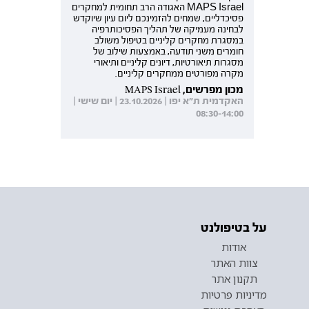
MAPS Israel האגודה הרב תחומית למחקרים
פסיכדליים, שמחים להזמינכם ליום עיון שיוקדש
לבחינה מעמיקה של תהליך הפסיכותרפיה
במסגרת מחקרים קליניים בטיפול משולב
חומרים משני תודעה, באמצעות שילוב של
מסגרות תיאורטיות, דיונים קליניים ותיאורי
מקרה מפורטים ממחקרים קליניים.
מכון מפרשים, MAPS Israel
האקדמית ת"א יפו | 23.10.2026 | יום שישי |
08:30-14:00
על בטיפולנט
אודות
צוות האתר
תקנון אתר
מדיניות פרטיות