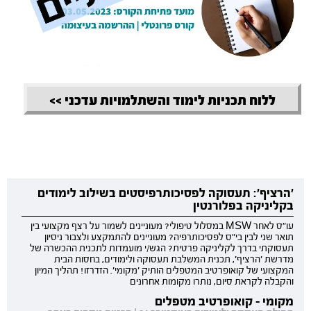
ללוח תכניות לימוד והשתלמויות עדכני >>
'הרציף': תעסוקה לפסיכותרפיסטים בשילוב לימודים
בקליניקה בפלורנטין
עו"ס לאחר MSW במסלול טיפולי? מעוניינים לשמור על רצף מקצועי בין
תואר שני לבין בי"ס לפסיכותרפיה? מעוניינים להתמקצע ולצבור ניסיון
תעסוקתי בדרך לקליניקה פרטית? הגש/י מועמדות לתכנית ההכשרה של
מדרשת 'הרציף', תכנית המשלבת תעסוקה ולימודים, בחסות הבית
המקצועי של קואופרטיב המטפלים הותיק 'מקומי'. הזדרזו! תהליך המיון
והקבלה לקראת סיום, נותרו מקומות אחרונים
מקומי - קואופרטיב מטפלים