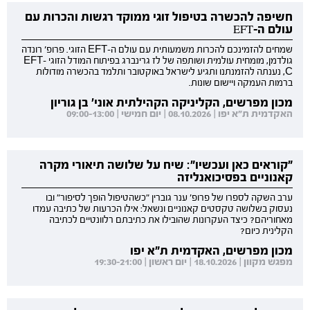
חשיפה להכשרה בטיפול זוגי ממוקד רגשות והכרות עם
עולם ה-EFT
שמחים להזמינכם להכרות משמעותית עם עולם ה-EFT הזוגי. פרופ' רונדה
גולדמן, מומחית עולמית ושותפה של לז גרינברג בפיתוח המודל הזוגי EFT-
C, נענתה להזמנתנו ותגיע לישראל באוקטובר ותלמד בהכשרה מודולות
ברמות העמקה ויישום שונות.
מכון מפרשים, הקליניקה הקהילתית אוני' בן גוריון
האקדמית ת"א יפו | 08.10.2026 | יום חמישי | 09:00-13:00
"קוראים כאן ועכשיו": שיח על שלושה תיאורי מקרה
קאנוניים בפסיכואנליזה
ערב השקה לספרו של פרופ' ענר גוברין "כשהטיפול הופך לסיפור" ובו
נעסוק בשלושה טקסטים קאנוניים ונשאל: אילו הכרעות של כתיבה עמדו
מאחוריהם? כיצד העקרונות שהובילו את כתיבתם רלוונטיים לכתיבה
הקלינית כיום?
מכון מפרשים, האקדמית ת"א יפו
מפגש מקוון | 18.10.2026 | יום ראשון | 19:30-21:00