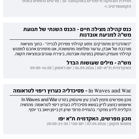
תחילת העסקה ולימודים באוקטובר 26 | פרטים נוספים באתר
הקואופרטיב >>
כנס קהילה מצילה חיים - הכנס השנתי של תנועת
מש"ה למניעת אובדנות
"כשהדברים מתפרקים: מסע קהילתי מפירוק לבנייה" - בתוך מציאות
מורכבת של אובדן, ערעור ומלחמה מתמשכת, אנו מזמינים אתכם למפגש
קהילתי מעמיק העוסק במניעת אובדנות, ביצירת עוגנים ובמציאת תקווה.
מש"ה - מילים שעושות הבדל
האקדמית ת"א-יפו | 06.09.2026 | יום ראשון | 09:00-16:00
In Waves and War - פסיכדליה כערוץ ריפוי לטראומה
מכון מפרשים מזמין לערב עיון שיעסוק בסרט In Waves and War
שישמש כמצע לדיון בנושא פסיכדליה כערוץ ריפוי לטראומה: מהחוויה
הקלינית לידע מחקרי. בהנחיית פרופ' שרון זין ביימן ויואב בר יוסף.
מכון מפרשים, האקדמית ת"א יפו
מפגש מקוון | 07.09.2026 | יום שני | 20:00-21:30