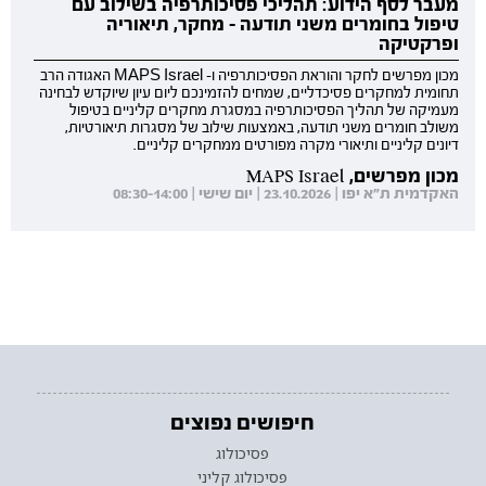
מעבר לסף הידוע: תהליכי פסיכותרפיה בשילוב עם
טיפול בחומרים משני תודעה - מחקר, תיאוריה
ופרקטיקה
מכון מפרשים לחקר והוראת הפסיכותרפיה ו- MAPS Israel האגודה הרב
תחומית למחקרים פסיכדליים, שמחים להזמינכם ליום עיון שיוקדש לבחינה
מעמיקה של תהליך הפסיכותרפיה במסגרת מחקרים קליניים בטיפול
משולב חומרים משני תודעה, באמצעות שילוב של מסגרות תיאורטיות,
דיונים קליניים ותיאורי מקרה מפורטים ממחקרים קליניים.
מכון מפרשים, MAPS Israel
האקדמית ת"א יפו | 23.10.2026 | יום שישי | 08:30-14:00
חיפושים נפוצים
פסיכולוג
פסיכולוג קליני