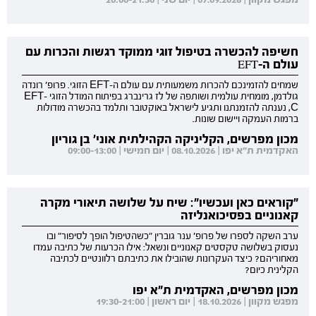
חשיפה להכשרה בטיפול זוגי ממוקד רגשות והכרות עם
עולם ה-EFT
שמחים להזמינכם להכרות משמעותית עם עולם ה-EFT הזוגי. פרופ' רונדה
גולדמן, מומחית עולמית ושותפה של לז גרינברג בפיתוח המודל הזוגי EFT-
C, נענתה להזמנתנו ותגיע לישראל באוקטובר ותלמד בהכשרה מודולות
ברמות העמקה ויישום שונות.
מכון מפרשים, הקליניקה הקהילתית אוני' בן גוריון
האקדמית ת"א יפו | 08.10.2026 | יום חמישי | 09:00-13:00
"קוראים כאן ועכשיו": שיח על שלושה תיאורי מקרה
קאנוניים בפסיכואנליזה
ערב השקה לספרו של פרופ' ענר גוברין "כשהטיפול הופך לסיפור" ובו
נעסוק בשלושה טקסטים קאנוניים ונשאל: אילו הכרעות של כתיבה עמדו
מאחוריהם? כיצד העקרונות שהובילו את כתיבתם רלוונטיים לכתיבה
הקלינית כיום?
מכון מפרשים, האקדמית ת"א יפו
מפגש מקוון | 18.10.2026 | יום ראשון | 19:30-21:00