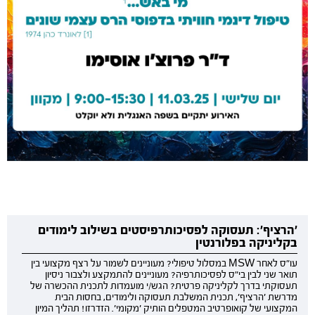
'הרציף': תעסוקה לפסיכותרפיסטים בשילוב לימודים
בקליניקה בפלורנטין
עו"ס לאחר MSW במסלול טיפולי? מעוניינים לשמור על רצף מקצועי בין
תואר שני לבין בי"ס לפסיכותרפיה? מעוניינים להתמקצע ולצבור ניסיון
תעסוקתי בדרך לקליניקה פרטית? הגש/י מועמדות לתכנית ההכשרה של
מדרשת 'הרציף', תכנית המשלבת תעסוקה ולימודים, בחסות הבית
המקצועי של קואופרטיב המטפלים הותיק 'מקומי'. הזדרזו! תהליך המיון