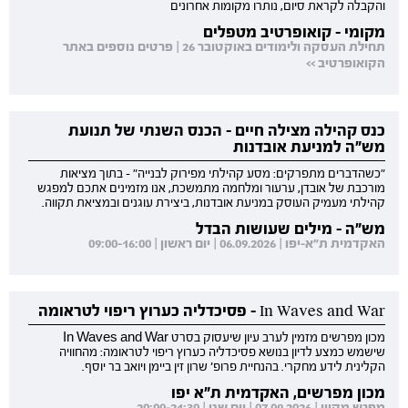
והקבלה לקראת סיום, נותרו מקומות אחרונים
מקומי - קואופרטיב מטפלים
תחילת העסקה ולימודים באוקטובר 26 | פרטים נוספים באתר
הקואופרטיב >>
כנס קהילה מצילה חיים - הכנס השנתי של תנועת
מש"ה למניעת אובדנות
"כשהדברים מתפרקים: מסע קהילתי מפירוק לבנייה" - בתוך מציאות
מורכבת של אובדן, ערעור ומלחמה מתמשכת, אנו מזמינים אתכם למפגש
קהילתי מעמיק העוסק במניעת אובדנות, ביצירת עוגנים ובמציאת תקווה.
מש"ה - מילים שעושות הבדל
האקדמית ת"א-יפו | 06.09.2026 | יום ראשון | 09:00-16:00
In Waves and War - פסיכדליה כערוץ ריפוי לטראומה
מכון מפרשים מזמין לערב עיון שיעסוק בסרט In Waves and War
שישמש כמצע לדיון בנושא פסיכדליה כערוץ ריפוי לטראומה: מהחוויה
הקלינית לידע מחקרי. בהנחיית פרופ' שרון זין ביימן ויואב בר יוסף.
מכון מפרשים, האקדמית ת"א יפו
מפגש מקוון | 07.09.2026 | יום שני | 20:00-21:30