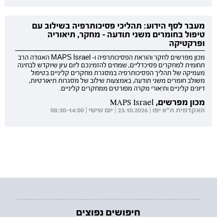
מעבר לסף הידוע: תהליכי פסיכותרפיה בשילוב עם
טיפול בחומרים משני תודעה - מחקר, תיאוריה
ופרקטיקה
מכון מפרשים לחקר והוראת הפסיכותרפיה ו- MAPS Israel האגודה הרב
תחומית למחקרים פסיכדליים, שמחים להזמינכם ליום עיון שיוקדש לבחינה
מעמיקה של תהליך הפסיכותרפיה במסגרת מחקרים קליניים בטיפול
משולב חומרים משני תודעה, באמצעות שילוב של מסגרות תיאורטיות,
דיונים קליניים ותיאורי מקרה מפורטים ממחקרים קליניים.
מכון מפרשים, MAPS Israel
האקדמית ת"א יפו | 23.10.2026 | יום שישי | 08:30-14:00
חיפושים נפוצים