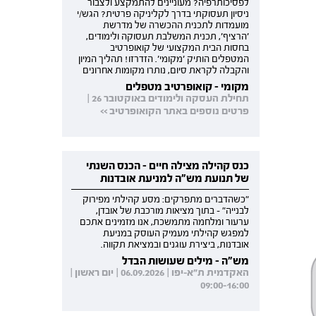
לפסיכותרפיה? מעוניינים להתמקצע ולצבור
ניסיון תעסוקתי בדרך לקליניקה פרטית? הגש/י
מועמדות לתכנית ההכשרה של מדרשת
'הרציף', תכנית המשלבת תעסוקה ולימודים,
בחסות הבית המקצועי של קואופרטיב
המטפלים הותיק 'מקומי'. הזדרזו! תהליך המיון
והקבלה לקראת סיום, נותרו מקומות אחרונים
מקומי - קואופרטיב מטפלים
תחילת העסקה ולימודים באוקטובר 26 |
פרטים נוספים באתר הקואופרטיב >>
כנס קהילה מצילה חיים - הכנס השנתי
של תנועת מש"ה למניעת אובדנות
"כשהדברים מתפרקים: מסע קהילתי מפירוק
לבנייה" - בתוך מציאות מורכבת של אובדן,
ערעור ומלחמה מתמשכת, אנו מזמינים אתכם
למפגש קהילתי מעמיק העוסק במניעת
אובדנות, ביצירת עוגנים ובמציאת תקווה.
מש"ה - מילים שעושות הבדל
האקדמית ת"א-יפו | 06.09.2026 | יום ראשון |
09:00-16:00