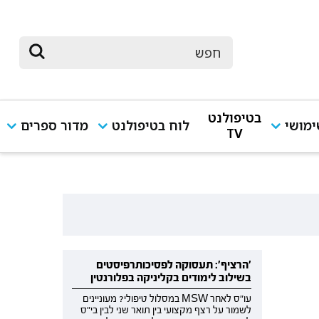
בטיפולנט
מושי
לוח בטיפולנט
מדור ספרים
TV
'הרציף': תעסוקה לפסיכותרפיסטים
בשילוב לימודים בקליניקה בפלורנטין
עו"ס לאחר MSW במסלול טיפולי? מעוניינים
לשמור על רצף מקצועי בין תואר שני לבין בי"ס