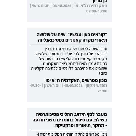
בן גוריון
האקדמית ת"א יפו | 08.10.2026 | יום חמישי |
09:00-13:00
"קוראים כאן ועכשיו": שיח על שלושה
תיאורי מקרה קאנוניים בפסיכואנליזה
ערב השקה לספרו של פרופ' ענר גוברין
"כשהטיפול הופך לסיפור" ובו נעסוק בשלושה
טקסטים קאנוניים ונשאל: אילו הכרעות של
כתיבה עמדו מאחוריהם? כיצד העקרונות
שהובילו את כתיבתם רלוונטיים לכתיבה הקלינית
כיום?
מכון מפרשים, האקדמית ת"א יפו
מפגש מקוון | 18.10.2026 | יום ראשון | 19:30-
21:00
מעבר לסף הידוע: תהליכי פסיכותרפיה
בשילוב עם טיפול בחומרים משני תודעה
- מחקר, תיאוריה ופרקטיקה
מכון מפרשים לחקר והוראת הפסיכותרפיה ו-