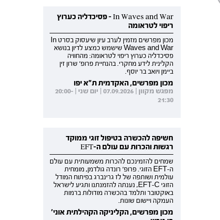
In Waves and War - פסיכדליה כערוץ
ריפוי לטראומה
מכון מפרשים מזמין לערב עיון שיעסוק בסרט In
Waves and War שישמש כמצע לדיון בנושא
פסיכדליה כערוץ ריפוי לטראומה: מהחוויה
הקלינית לידע מחקרי. בהנחיית פרופ' שרון זין
ביימן ויואב בר יוסף.
מכון מפרשים, האקדמית ת"א יפו
מפגש מקוון | 07.09.2026 | יום שני | 20:00-
21:30
חשיפה להכשרה בטיפול זוגי ממוקד
רגשות והכרות עם עולם ה-EFT
שמחים להזמינכם להכרות משמעותית עם עולם
ה-EFT הזוגי. פרופ' רונדה גולדמן, מומחית
עולמית ושותפה של לז גרינברג בפיתוח המודל
הזוגי EFT-C, נענתה להזמנתנו ותגיע לישראל
באוקטובר ותלמד בהכשרה מודולות ברמות
העמקה ויישום שונות.
מכון מפרשים, הקליניקה הקהילתית אוני'