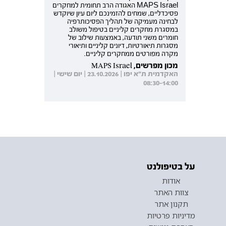
MAPS Israel האגודה הרב תחומית למחקרים
פסיכדליים, שמחים להזמינכם ליום עיון שיוקדש
לבחינה מעמיקה של תהליך הפסיכותרפיה
במסגרת מחקרים קליניים בטיפול משולב
חומרים משני תודעה, באמצעות שילוב של
מסגרות תיאורטיות, דיונים קליניים ותיאורי
מקרה מפורטים ממחקרים קליניים.
מכון מפרשים, MAPS Israel
האקדמית ת"א יפו | 23.10.2026 | יום שישי |
08:30-14:00
על בטיפולנט
אודות
צוות האתר
תקנון אתר
מדיניות פרטיות