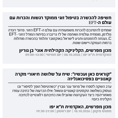
חשיפה להכשרה בטיפול זוגי ממוקד רגשות והכרות עם
עולם ה-EFT
שמחים להזמינכם להכרות משמעותית עם עולם ה-EFT הזוגי. פרופ' רונדה
גולדמן, מומחית עולמית ושותפה של לז גרינברג בפיתוח המודל הזוגי EFT-
C, נענתה להזמנתנו ותגיע לישראל באוקטובר ותלמד בהכשרה מודולות
ברמות העמקה ויישום שונות.
מכון מפרשים, הקליניקה הקהילתית אוני' בן גוריון
האקדמית ת"א יפו | 08.10.2026 | יום חמישי | 09:00-13:00
"קוראים כאן ועכשיו": שיח על שלושה תיאורי מקרה
קאנוניים בפסיכואנליזה
ערב השקה לספרו של פרופ' ענר גוברין "כשהטיפול הופך לסיפור" ובו
נעסוק בשלושה טקסטים קאנוניים ונשאל: אילו הכרעות של כתיבה עמדו
מאחוריהם? כיצד העקרונות שהובילו את כתיבתם רלוונטיים לכתיבה
הקלינית כיום?
מכון מפרשים, האקדמית ת"א יפו
מפגש מקוון | 18.10.2026 | יום ראשון | 19:30-21:00