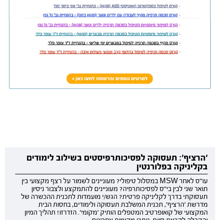
'הרציף': תעסוקה לפסיכותרפיסטים בשילוב לימודים
בקליניקה בפלורנטין
עו"ס לאחר MSW במסלול טיפולי? מעוניינים לשמור על רצף מקצועי בין
תואר שני לבין בי"ס לפסיכותרפיה? מעוניינים להתמקצע ולצבור ניסיון
תעסוקתי בדרך לקליניקה פרטית? הגש/י מועמדות לתכנית ההכשרה של
מדרשת 'הרציף', תכנית המשלבת תעסוקה ולימודים, בחסות הבית
המקצועי של קואופרטיב המטפלים הותיק 'מקומי'. הזדרזו! תהליך המיון