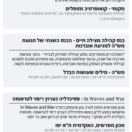
והקבלה לקראת סיום, נותרו מקומות אחרונים
מקומי - קואופרטיב מטפלים
תחילת העסקה ולימודים באוקטובר 26 | פרטים נוספים באתר
הקואופרטיב >>
כנס קהילה מצילה חיים - הכנס השנתי של תנועת
מש"ה למניעת אובדנות
"כשהדברים מתפרקים: מסע קהילתי מפירוק לבנייה" - בתוך מציאות
מורכבת של אובדן, ערעור ומלחמה מתמשכת, אנו מזמינים אתכם למפגש
קהילתי מעמיק העוסק במניעת אובדנות, ביצירת עוגנים ובמציאת תקווה.
מש"ה - מילים שעושות הבדל
האקדמית ת"א-יפו | 06.09.2026 | יום ראשון | 09:00-16:00
In Waves and War - פסיכדליה כערוץ ריפוי לטראומה
מכון מפרשים מזמין לערב עיון שיעסוק בסרט In Waves and War
שישמש כמצע לדיון בנושא פסיכדליה כערוץ ריפוי לטראומה: מהחוויה
הקלינית לידע מחקרי. בהנחיית פרופ' שרון זין ביימן ויואב בר יוסף.
מכון מפרשים, האקדמית ת"א יפו
מפגש מקוון | 07.09.2026 | יום שני | 20:00-21:30