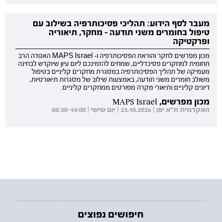
מעבר לסף הידוע: תהליכי פסיכותרפיה בשילוב עם
טיפול בחומרים משני תודעה - מחקר, תיאוריה
ופרקטיקה
מכון מפרשים לחקר והוראת הפסיכותרפיה ו- MAPS Israel האגודה הרב
תחומית למחקרים פסיכדליים, שמחים להזמינכם ליום עיון שיוקדש לבחינה
מעמיקה של תהליך הפסיכותרפיה במסגרת מחקרים קליניים בטיפול
משולב חומרים משני תודעה, באמצעות שילוב של מסגרות תיאורטיות,
דיונים קליניים ותיאורי מקרה מפורטים ממחקרים קליניים.
מכון מפרשים, MAPS Israel
האקדמית ת"א יפו | 23.10.2026 | יום שישי | 08:30-14:00
חיפושים נפוצים