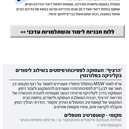
ללוח תכניות לימוד והשתלמויות עדכני >>
'הרציף': תעסוקה לפסיכותרפיסטים בשילוב לימודים
בקליניקה בפלורנטין
עו"ס לאחר MSW במסלול טיפולי? מעוניינים לשמור על רצף מקצועי בין
תואר שני לבין בי"ס לפסיכותרפיה? מעוניינים להתמקצע ולצבור ניסיון
תעסוקתי בדרך לקליניקה פרטית? הגש/י מועמדות לתכנית ההכשרה של
מדרשת 'הרציף', תכנית המשלבת תעסוקה ולימודים, בחסות הבית
המקצועי של קואופרטיב המטפלים הותיק 'מקומי'. הזדרזו! תהליך המיון
והקבלה לקראת סיום, נותרו מקומות אחרונים
מקומי - קואופרטיב מטפלים
תחילת העסקה ולימודים באוקטובר 26 | פרטים נוספים באתר
הקואופרטיב >>