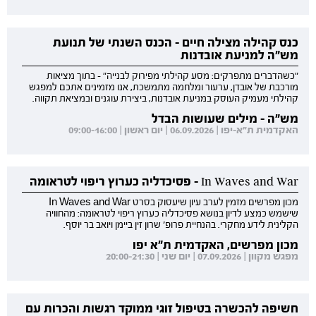
כנס קהילה מצילה חיים - הכנס השנתי של תנועת
מש"ה למניעת אובדנות
"כשהדברים מתפרקים: מסע קהילתי מפירוק לבנייה" - בתוך מציאות
מורכבת של אובדן, ערעור ומלחמה מתמשכת, אנו מזמינים אתכם למפגש
קהילתי מעמיק העוסק במניעת אובדנות, ביצירת עוגנים ובמציאת תקווה.
מש"ה - מילים שעושות הבדל
האקדמית ת"א-יפו | 06.09.2026 | יום ראשון | 09:00-16:00
In Waves and War - פסיכדליה כערוץ ריפוי לטראומה
מכון מפרשים מזמין לערב עיון שיעסוק בסרט In Waves and War
שישמש כמצע לדיון בנושא פסיכדליה כערוץ ריפוי לטראומה: מהחוויה
הקלינית לידע מחקרי. בהנחיית פרופ' שרון זין ביימן ויואב בר יוסף.
מכון מפרשים, האקדמית ת"א יפו
מפגש מקוון | 07.09.2026 | יום שני | 20:00-21:30
חשיפה להכשרה בטיפול זוגי ממוקד רגשות והכרות עם