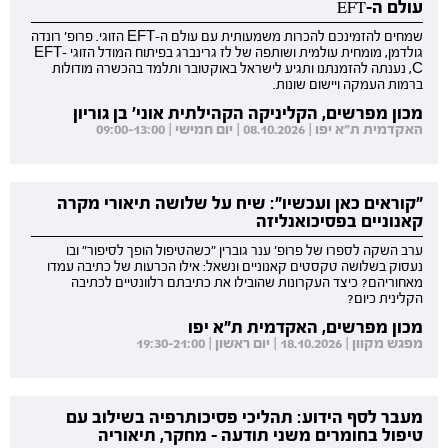
עולם ה-EFT
שמחים להזמינכם להכרות משמעותית עם עולם ה-EFT הזוגי. פרופ' רונדה
גולדמן, מומחית עולמית ושותפה של לז גרינברג בפיתוח המודל הזוגי EFT-
C, נענתה להזמנתנו ותגיע לישראל באוקטובר ותלמד בהכשרה מודולות
ברמות העמקה ויישום שונות.
מכון מפרשים, הקליניקה הקהילתית אוני' בן גוריון
האקדמית ת"א יפו | 08.10.2026 | יום חמישי | 09:00-13:00
"קוראים כאן ועכשיו": שיח על שלושה תיאורי מקרה
קאנוניים בפסיכואנליזה
ערב השקה לספרו של פרופ' ענר גוברין "כשהטיפול הופך לסיפור" ובו
נעסוק בשלושה טקסטים קאנוניים ונשאל: אילו הכרעות של כתיבה עמדו
מאחוריהם? כיצד העקרונות שהובילו את כתיבתם רלוונטיים לכתיבה
הקלינית כיום?
מכון מפרשים, האקדמית ת"א יפו
מפגש מקוון | 18.10.2026 | יום ראשון | 19:30-21:00
מעבר לסף הידוע: תהליכי פסיכותרפיה בשילוב עם
טיפול בחומרים משני תודעה - מחקר, תיאוריה