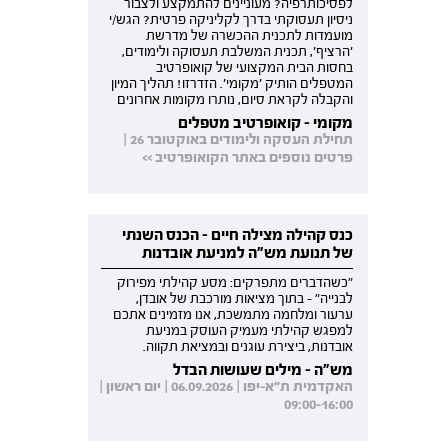
לפסיכותרפיה? מעוניינים להתמקצע ולצבור
ניסיון תעסוקתי בדרך לקליניקה פרטית? הגש/י
מועמדות לתכנית ההכשרה של מדרשת
'הרציף', תכנית המשלבת תעסוקה ולימודים,
בחסות הבית המקצועי של קואופרטיב
המטפלים הותיק 'מקומי'. הזדרזו! תהליך המיון
והקבלה לקראת סיום, נותרו מקומות אחרונים
מקומי - קואופרטיב מטפלים
תחילת העסקה ולימודים באוקטובר 26 |
פרטים נוספים באתר הקואופרטיב >>
כנס קהילה מצילה חיים - הכנס השנתי
של תנועת מש"ה למניעת אובדנות
"כשהדברים מתפרקים: מסע קהילתי מפירוק
לבנייה" - בתוך מציאות מורכבת של אובדן,
ערעור ומלחמה מתמשכת, אנו מזמינים אתכם
למפגש קהילתי מעמיק העוסק במניעת
אובדנות, ביצירת עוגנים ובמציאת תקווה.
מש"ה - מילים שעושות הבדל
האקדמית ת"א-יפו | 06.09.2026 | יום ראשון |
09:00-16:00