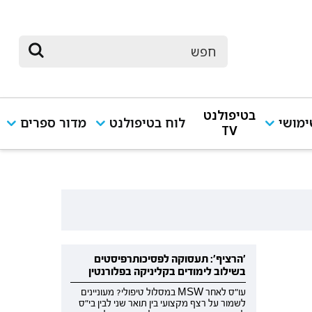
בטיפולנט
מושי
לוח בטיפולנט
מדור ספרים
TV
'הרציף': תעסוקה לפסיכותרפיסטים
בשילוב לימודים בקליניקה בפלורנטין
עו"ס לאחר MSW במסלול טיפולי? מעוניינים
לשמור על רצף מקצועי בין תואר שני לבין בי"ס