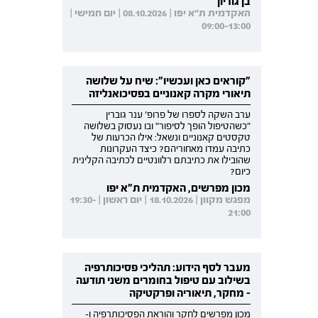
בן גוריון
האקדמית ת"א יפו | 08.10.2026 | יום חמישי |
09:00-13:00
"קוראים כאן ועכשיו": שיח על שלושה
תיאורי מקרה קאנוניים בפסיכואנליזה
ערב השקה לספרו של פרופ' ענר גוברין
"כשהטיפול הופך לסיפור" ובו נעסוק בשלושה
טקסטים קאנוניים ונשאל: אילו הכרעות של
כתיבה עמדו מאחוריהם? כיצד העקרונות
שהובילו את כתיבתם רלוונטיים לכתיבה הקלינית
כיום?
מכון מפרשים, האקדמית ת"א יפו
מפגש מקוון | 18.10.2026 | יום ראשון | 19:30-
21:00
מעבר לסף הידוע: תהליכי פסיכותרפיה
בשילוב עם טיפול בחומרים משני תודעה
- מחקר, תיאוריה ופרקטיקה
מכון מפרשים לחקר והוראת הפסיכותרפיה ו-