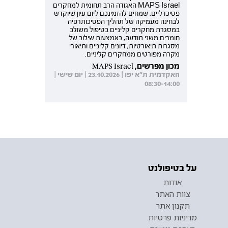
MAPS Israel האגודה הרב תחומית למחקרים
פסיכדליים, שמחים להזמינכם ליום עיון שיוקדש
לבחינה מעמיקה של תהליך הפסיכותרפיה
במסגרת מחקרים קליניים בטיפול משולב
חומרים משני תודעה, באמצעות שילוב של
מסגרות תיאורטיות, דיונים קליניים ותיאורי
מקרה מפורטים ממחקרים קליניים.
מכון מפרשים, MAPS Israel
האקדמית ת"א יפו | 23.10.2026 | יום שישי |
08:30-14:00
על בטיפולנט
אודות
צוות האתר
תקנון אתר
מדיניות פרטיות