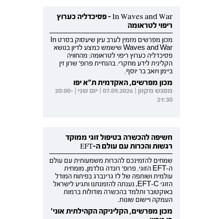
In Waves and War - פסיכדליה כערוץ
ריפוי לטראומה
מכון מפרשים מזמין לערב עיון שיעסוק בסרט In
Waves and War שישמש כמצע לדיון בנושא
פסיכדליה כערוץ ריפוי לטראומה: מהחוויה
הקלינית לידע מחקרי. בהנחיית פרופ' שרון זין
ביימן ויואב בר יוסף.
מכון מפרשים, האקדמית ת"א יפו
מפגש מקוון | 07.09.2026 | יום שני | 20:00-
21:30
חשיפה להכשרה בטיפול זוגי ממוקד
רגשות והכרות עם עולם ה-EFT
שמחים להזמינכם להכרות משמעותית עם עולם
ה-EFT הזוגי. פרופ' רונדה גולדמן, מומחית
עולמית ושותפה של לז גרינברג בפיתוח המודל
הזוגי EFT-C, נענתה להזמנתנו ותגיע לישראל
באוקטובר ותלמד בהכשרה מודולות ברמות
העמקה ויישום שונות.
מכון מפרשים, הקליניקה הקהילתית אוני'