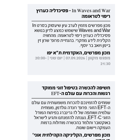
In Waves and War - פסיכדליה כערוץ
ריפוי לטראומה
מכון מפרשים מזמין לערב עיון שיעסוק בסרט In
Waves and War שישמש כמצע לדיון בנושא
פסיכדליה כערוץ ריפוי לטראומה: מהחוויה
הקלינית לידע מחקרי. בהנחיית פרופ' שרון זין
ביימן ויואב בר יוסף.
מכון מפרשים, האקדמית ת"א יפו
מפגש מקוון | 07.09.2026 | יום שני | 20:00-
21:30
חשיפה להכשרה בטיפול זוגי ממוקד
רגשות והכרות עם עולם ה-EFT
שמחים להזמינכם להכרות משמעותית עם עולם
ה-EFT הזוגי. פרופ' רונדה גולדמן, מומחית
עולמית ושותפה של לז גרינברג בפיתוח המודל
הזוגי EFT-C, נענתה להזמנתנו ותגיע לישראל
באוקטובר ותלמד בהכשרה מודולות ברמות
העמקה ויישום שונות.
מכון מפרשים, הקליניקה הקהילתית אוני'