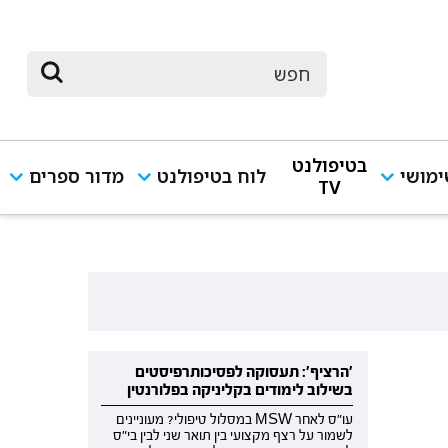
בטיפולנט
מושי
לוח בטיפולנט
מדור ספרים
TV
'הרציף': תעסוקה לפסיכותרפיסטים
בשילוב לימודים בקליניקה בפלורנטין
עו"ס לאחר MSW במסלול טיפולי? מעוניינים
לשמור על רצף מקצועי בין תואר שני לבין בי"ס