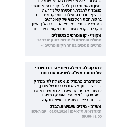
לפסיכותרפיה? מעוניינים להתמקצע ולצבור
ניסיון תעסוקתי בדרך לקליניקה פרטית? הגש/י
מועמדות לתכנית ההכשרה של מדרשת
'הרציף', תכנית המשלבת תעסוקה ולימודים,
בחסות הבית המקצועי של קואופרטיב
המטפלים הותיק 'מקומי'. הזדרזו! תהליך המיון
והקבלה לקראת סיום, נותרו מקומות אחרונים
מקומי - קואופרטיב מטפלים
תחילת העסקה ולימודים באוקטובר 26 |
פרטים נוספים באתר הקואופרטיב >>
כנס קהילה מצילה חיים - הכנס השנתי
של תנועת מש"ה למניעת אובדנות
"כשהדברים מתפרקים: מסע קהילתי מפירוק
לבנייה" - בתוך מציאות מורכבת של אובדן,
ערעור ומלחמה מתמשכת, אנו מזמינים אתכם
למפגש קהילתי מעמיק העוסק במניעת
אובדנות, ביצירת עוגנים ובמציאת תקווה.
מש"ה - מילים שעושות הבדל
האקדמית ת"א-יפו | 06.09.2026 | יום ראשון |
09:00-16:00