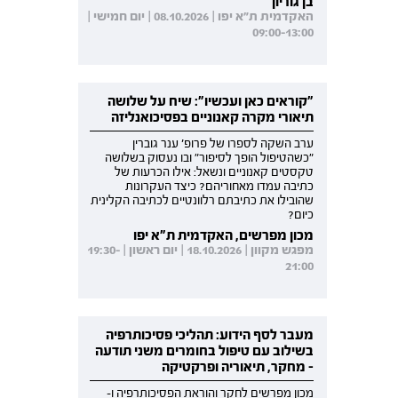
בן גוריון
האקדמית ת"א יפו | 08.10.2026 | יום חמישי |
09:00-13:00
"קוראים כאן ועכשיו": שיח על שלושה
תיאורי מקרה קאנוניים בפסיכואנליזה
ערב השקה לספרו של פרופ' ענר גוברין
"כשהטיפול הופך לסיפור" ובו נעסוק בשלושה
טקסטים קאנוניים ונשאל: אילו הכרעות של
כתיבה עמדו מאחוריהם? כיצד העקרונות
שהובילו את כתיבתם רלוונטיים לכתיבה הקלינית
כיום?
מכון מפרשים, האקדמית ת"א יפו
מפגש מקוון | 18.10.2026 | יום ראשון | 19:30-
21:00
מעבר לסף הידוע: תהליכי פסיכותרפיה
בשילוב עם טיפול בחומרים משני תודעה
- מחקר, תיאוריה ופרקטיקה
מכון מפרשים לחקר והוראת הפסיכותרפיה ו-