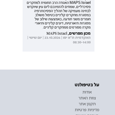
MAPS Israel האגודה הרב תחומית למחקרים
פסיכדליים, שמחים להזמינכם ליום עיון שיוקדש
לבחינה מעמיקה של תהליך הפסיכותרפיה
במסגרת מחקרים קליניים בטיפול משולב
חומרים משני תודעה, באמצעות שילוב של
מסגרות תיאורטיות, דיונים קליניים ותיאורי
מקרה מפורטים ממחקרים קליניים.
מכון מפרשים, MAPS Israel
האקדמית ת"א יפו | 23.10.2026 | יום שישי |
08:30-14:00
על בטיפולנט
אודות
צוות האתר
תקנון אתר
מדיניות פרטיות