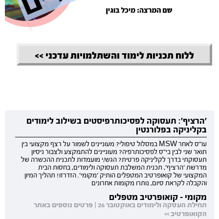
ללוח תכניות לימוד והשתלמויות עדכני >>
'הרציף': תעסוקה לפסיכותרפיסטים בשילוב לימודים
בקליניקה בפלורנטין
עו"ס לאחר MSW במסלול טיפולי? מעוניינים לשמור על רצף מקצועי בין
תואר שני לבין בי"ס לפסיכותרפיה? מעוניינים להתמקצע ולצבור ניסיון
תעסוקתי בדרך לקליניקה פרטית? הגש/י מועמדות לתכנית ההכשרה של
מדרשת 'הרציף', תכנית המשלבת תעסוקה ולימודים, בחסות הבית
המקצועי של קואופרטיב המטפלים הותיק 'מקומי'. הזדרזו! תהליך המיון
והקבלה לקראת סיום, נותרו מקומות אחרונים
מקומי - קואופרטיב מטפלים
תחילת העסקה ולימודים באוקטובר 26 | פרטים נוספים באתר
הקואופרטיב >>