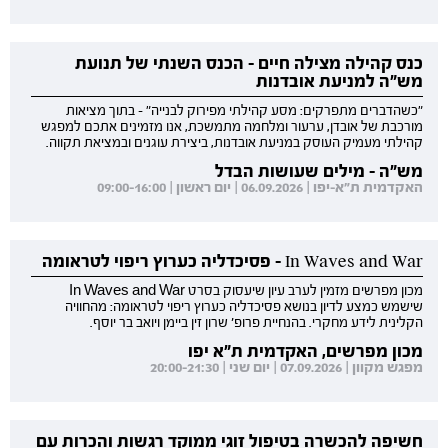
כנס קהילה מצילה חיים - הכנס השנתי של תנועת
מש"ה למניעת אובדנות
"כשהדברים מתפרקים: מסע קהילתי מפירוק לבנייה" - בתוך מציאות
מורכבת של אובדן, ערעור ומלחמה מתמשכת, אנו מזמינים אתכם למפגש
קהילתי מעמיק העוסק במניעת אובדנות, ביצירת עוגנים ובמציאת תקווה.
מש"ה - מילים שעושות הבדל
האקדמית ת"א-יפו | 06.09.2026 | יום ראשון | 09:00-16:00
In Waves and War - פסיכדליה כערוץ ריפוי לטראומה
מכון מפרשים מזמין לערב עיון שיעסוק בסרט In Waves and War
שישמש כמצע לדיון בנושא פסיכדליה כערוץ ריפוי לטראומה: מהחוויה
הקלינית לידע מחקרי. בהנחיית פרופ' שרון זין ביימן ויואב בר יוסף.
מכון מפרשים, האקדמית ת"א יפו
מפגש מקוון | 07.09.2026 | יום שני | 20:00-21:30
חשיפה להכשרה בטיפול זוגי ממוקד רגשות והכרות עם