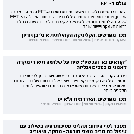
עולם ה-EFT
שמחים להזמינכם להכרות משמעותית עם עולם ה-EFT הזוגי. פרופ' רונדה
גולדמן, מומחית עולמית ושותפה של לז גרינברג בפיתוח המודל הזוגי EFT-
C, נענתה להזמנתנו ותגיע לישראל באוקטובר ותלמד בהכשרה מודולות
ברמות העמקה ויישום שונות.
מכון מפרשים, הקליניקה הקהילתית אוני' בן גוריון
האקדמית ת"א יפו | 08.10.2026 | יום חמישי | 09:00-13:00
"קוראים כאן ועכשיו": שיח על שלושה תיאורי מקרה
קאנוניים בפסיכואנליזה
ערב השקה לספרו של פרופ' ענר גוברין "כשהטיפול הופך לסיפור" ובו
נעסוק בשלושה טקסטים קאנוניים ונשאל: אילו הכרעות של כתיבה עמדו
מאחוריהם? כיצד העקרונות שהובילו את כתיבתם רלוונטיים לכתיבה
הקלינית כיום?
מכון מפרשים, האקדמית ת"א יפו
מפגש מקוון | 18.10.2026 | יום ראשון | 19:30-21:00
מעבר לסף הידוע: תהליכי פסיכותרפיה בשילוב עם
טיפול בחומרים משני תודעה - מחקר, תיאוריה