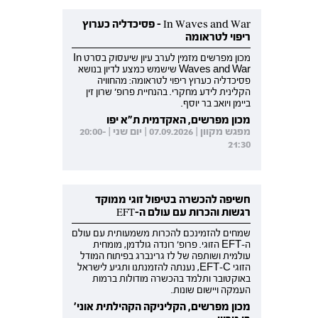
In Waves and War - פסיכדליה כערוץ
ריפוי לטראומה
מכון מפרשים מזמין לערב עיון שיעסוק בסרט In
Waves and War שישמש כמצע לדיון בנושא
פסיכדליה כערוץ ריפוי לטראומה: מהחוויה
הקלינית לידע מחקרי. בהנחיית פרופ' שרון זין
ביימן ויואב בר יוסף.
מכון מפרשים, האקדמית ת"א יפו
מפגש מקוון | 07.09.2026 | יום שני | 20:00-
21:30
חשיפה להכשרה בטיפול זוגי ממוקד
רגשות והכרות עם עולם ה-EFT
שמחים להזמינכם להכרות משמעותית עם עולם
ה-EFT הזוגי. פרופ' רונדה גולדמן, מומחית
עולמית ושותפה של לז גרינברג בפיתוח המודל
הזוגי EFT-C, נענתה להזמנתנו ותגיע לישראל
באוקטובר ותלמד בהכשרה מודולות ברמות
העמקה ויישום שונות.
מכון מפרשים, הקליניקה הקהילתית אוני'