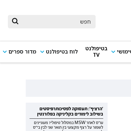
בטיפולנט
מושי
לוח בטיפולנט
מדור ספרים
TV
'הרציף': תעסוקה לפסיכותרפיסטים
בשילוב לימודים בקליניקה בפלורנטין
עו"ס לאחר MSW במסלול טיפולי? מעוניינים
לשמור על רצף מקצועי בין תואר שני לבין בי"ס