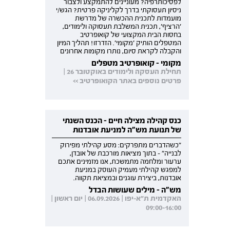
לפסיכותרפיה? מעוניינים להתמקצע ולצבור
ניסיון תעסוקתי בדרך לקליניקה פרטית? הגש/י
מועמדות לתכנית ההכשרה של מדרשת
'הרציף', תכנית המשלבת תעסוקה ולימודים,
בחסות הבית המקצועי של קואופרטיב
המטפלים הותיק 'מקומי'. הזדרזו! תהליך המיון
והקבלה לקראת סיום, נותרו מקומות אחרונים
מקומי - קואופרטיב מטפלים
תחילת העסקה ולימודים באוקטובר 26 |
פרטים נוספים באתר הקואופרטיב >>
כנס קהילה מצילה חיים - הכנס השנתי
של תנועת מש"ה למניעת אובדנות
"כשהדברים מתפרקים: מסע קהילתי מפירוק
לבנייה" - בתוך מציאות מורכבת של אובדן,
ערעור ומלחמה מתמשכת, אנו מזמינים אתכם
למפגש קהילתי מעמיק העוסק במניעת
אובדנות, ביצירת עוגנים ובמציאת תקווה.
מש"ה - מילים שעושות הבדל
האקדמית ת"א-יפו | 06.09.2026 | יום ראשון |
09:00-16:00