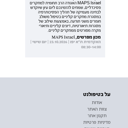
MAPS Israel האגודה הרב תחומית למחקרים
פסיכדליים, שמחים להזמינכם ליום עיון שיוקדש
לבחינה מעמיקה של תהליך הפסיכותרפיה
במסגרת מחקרים קליניים בטיפול משולב
חומרים משני תודעה, באמצעות שילוב של
מסגרות תיאורטיות, דיונים קליניים ותיאורי
מקרה מפורטים ממחקרים קליניים.
מכון מפרשים, MAPS Israel
האקדמית ת"א יפו | 23.10.2026 | יום שישי |
08:30-14:00
על בטיפולנט
אודות
צוות האתר
תקנון אתר
מדיניות פרטיות