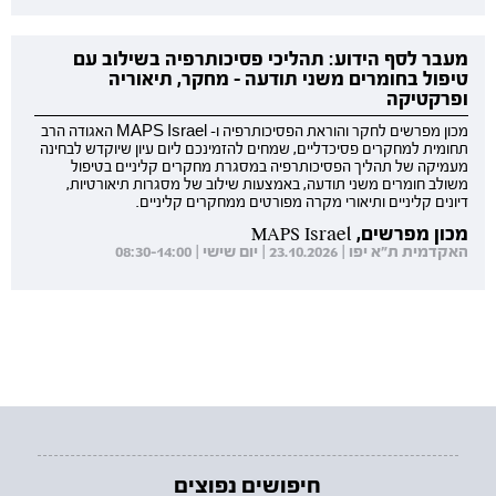
מעבר לסף הידוע: תהליכי פסיכותרפיה בשילוב עם
טיפול בחומרים משני תודעה - מחקר, תיאוריה
ופרקטיקה
מכון מפרשים לחקר והוראת הפסיכותרפיה ו- MAPS Israel האגודה הרב
תחומית למחקרים פסיכדליים, שמחים להזמינכם ליום עיון שיוקדש לבחינה
מעמיקה של תהליך הפסיכותרפיה במסגרת מחקרים קליניים בטיפול
משולב חומרים משני תודעה, באמצעות שילוב של מסגרות תיאורטיות,
דיונים קליניים ותיאורי מקרה מפורטים ממחקרים קליניים.
מכון מפרשים, MAPS Israel
האקדמית ת"א יפו | 23.10.2026 | יום שישי | 08:30-14:00
חיפושים נפוצים