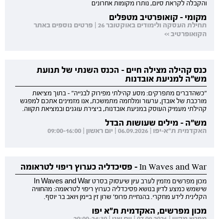
והקבלה לקראת סיום, נותרו מקומות אחרונים
מקומי - קואופרטיב מטפלים
תחילת העסקה ולימודים באוקטובר 26 | פרטים נוספים באתר
הקואופרטיב >>
כנס קהילה מצילה חיים - הכנס השנתי של תנועת
מש"ה למניעת אובדנות
"כשהדברים מתפרקים: מסע קהילתי מפירוק לבנייה" - בתוך מציאות
מורכבת של אובדן, ערעור ומלחמה מתמשכת, אנו מזמינים אתכם למפגש
קהילתי מעמיק העוסק במניעת אובדנות, ביצירת עוגנים ובמציאת תקווה.
מש"ה - מילים שעושות הבדל
האקדמית ת"א-יפו | 06.09.2026 | יום ראשון | 09:00-16:00
In Waves and War - פסיכדליה כערוץ ריפוי לטראומה
מכון מפרשים מזמין לערב עיון שיעסוק בסרט In Waves and War
שישמש כמצע לדיון בנושא פסיכדליה כערוץ ריפוי לטראומה: מהחוויה
הקלינית לידע מחקרי. בהנחיית פרופ' שרון זין ביימן ויואב בר יוסף.
מכון מפרשים, האקדמית ת"א יפו
מפגש מקוון | 07.09.2026 | יום שני | 20:00-21:30