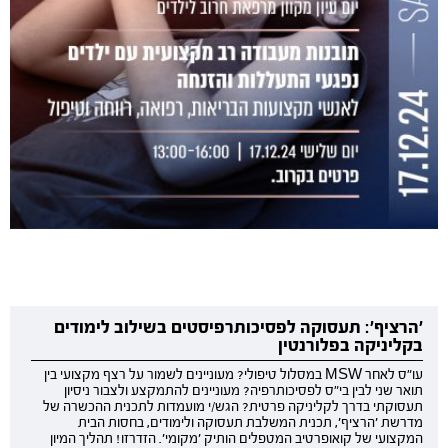
'הרציף': תעסוקה לפסיכותרפיסטים בשילוב לימודים
בקליניקה בפלורנטין
עו"ס לאחר MSW במסלול טיפולי? מעוניינים לשמור על רצף מקצועי בין
תואר שני לבין בי"ס לפסיכותרפיה? מעוניינים להתמקצע ולצבור ניסיון
תעסוקתי בדרך לקליניקה פרטית? הגש/י מועמדות לתכנית ההכשרה של
מדרשת 'הרציף', תכנית המשלבת תעסוקה ולימודים, בחסות הבית
המקצועי של קואופרטיב המטפלים הותיק 'מקומי'. הזדרזו! תהליך המיון