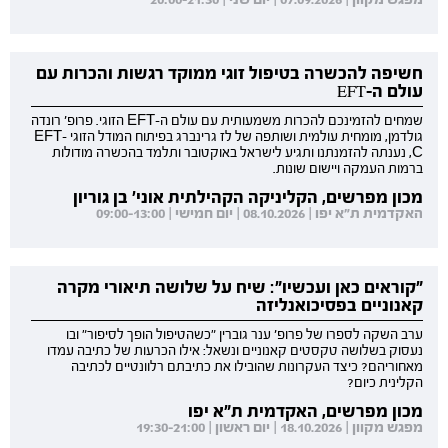
חשיפה להכשרה בטיפול זוגי ממוקד רגשות והכרות עם
עולם ה-EFT
שמחים להזמינכם להכרות משמעותית עם עולם ה-EFT הזוגי. פרופ' רונדה
גולדמן, מומחית עולמית ושותפה של לז גרינברג בפיתוח המודל הזוגי EFT-
C, נענתה להזמנתנו ותגיע לישראל באוקטובר ותלמד בהכשרה מודולות
ברמות העמקה ויישום שונות.
מכון מפרשים, הקליניקה הקהילתית אוני' בן גוריון
האקדמית ת"א יפו | 08.10.2026 | יום חמישי | 09:00-13:00
"קוראים כאן ועכשיו": שיח על שלושה תיאורי מקרה
קאנוניים בפסיכואנליזה
ערב השקה לספרו של פרופ' ענר גוברין "כשהטיפול הופך לסיפור" ובו
נעסוק בשלושה טקסטים קאנוניים ונשאל: אילו הכרעות של כתיבה עמדו
מאחוריהם? כיצד העקרונות שהובילו את כתיבתם רלוונטיים לכתיבה
הקלינית כיום?
מכון מפרשים, האקדמית ת"א יפו
מפגש מקוון | 18.10.2026 | יום ראשון | 19:30-21:00