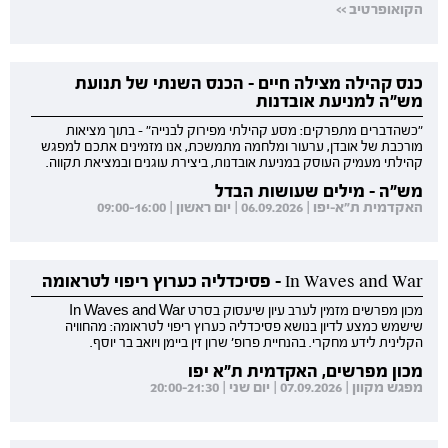
הקואופרטיב >>
כנס קהילה מצילה חיים - הכנס השנתי של תנועת
מש"ה למניעת אובדנות
"כשהדברים מתפרקים: מסע קהילתי מפירוק לבנייה" - בתוך מציאות
מורכבת של אובדן, ערעור ומלחמה מתמשכת, אנו מזמינים אתכם למפגש
קהילתי מעמיק העוסק במניעת אובדנות, ביצירת עוגנים ובמציאת תקווה.
מש"ה - מילים שעושות הבדל
האקדמית ת"א-יפו | 06.09.2026 | יום ראשון | 09:00-16:00
In Waves and War - פסיכדליה כערוץ ריפוי לטראומה
מכון מפרשים מזמין לערב עיון שיעסוק בסרט In Waves and War
שישמש כמצע לדיון בנושא פסיכדליה כערוץ ריפוי לטראומה: מהחוויה
הקלינית לידע מחקרי. בהנחיית פרופ' שרון זין ביימן ויואב בר יוסף.
מכון מפרשים, האקדמית ת"א יפו
מפגש מקוון | 07.09.2026 | יום שני | 20:00-21:30