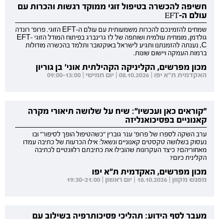
חשיפה להכשרה בטיפול זוגי ממוקד רגשות והכרות עם
עולם ה-EFT
שמחים להזמינכם להכרות משמעותית עם עולם ה-EFT הזוגי. פרופ' רונדה
גולדמן, מומחית עולמית ושותפה של לז גרינברג בפיתוח המודל הזוגי EFT-
C, נענתה להזמנתנו ותגיע לישראל באוקטובר ותלמד בהכשרה מודולות
ברמות העמקה ויישום שונות.
מכון מפרשים, הקליניקה הקהילתית אוני' בן גוריון
האקדמית ת"א יפו | 08.10.2026 | יום חמישי | 09:00-13:00
"קוראים כאן ועכשיו": שיח על שלושה תיאורי מקרה
קאנוניים בפסיכואנליזה
ערב השקה לספרו של פרופ' ענר גוברין "כשהטיפול הופך לסיפור" ובו
נעסוק בשלושה טקסטים קאנוניים ונשאל: אילו הכרעות של כתיבה עמדו
מאחוריהם? כיצד העקרונות שהובילו את כתיבתם רלוונטיים לכתיבה
הקלינית כיום?
מכון מפרשים, האקדמית ת"א יפו
מפגש מקוון | 18.10.2026 | יום ראשון | 19:30-21:00
מעבר לסף הידוע: תהליכי פסיכותרפיה בשילוב עם