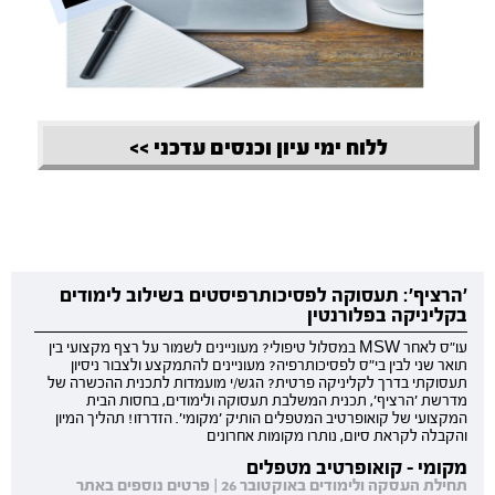
ללוח ימי עיון וכנסים עדכני >>
'הרציף': תעסוקה לפסיכותרפיסטים בשילוב לימודים
בקליניקה בפלורנטין
עו"ס לאחר MSW במסלול טיפולי? מעוניינים לשמור על רצף מקצועי בין
תואר שני לבין בי"ס לפסיכותרפיה? מעוניינים להתמקצע ולצבור ניסיון
תעסוקתי בדרך לקליניקה פרטית? הגש/י מועמדות לתכנית ההכשרה של
מדרשת 'הרציף', תכנית המשלבת תעסוקה ולימודים, בחסות הבית
המקצועי של קואופרטיב המטפלים הותיק 'מקומי'. הזדרזו! תהליך המיון
והקבלה לקראת סיום, נותרו מקומות אחרונים
מקומי - קואופרטיב מטפלים
תחילת העסקה ולימודים באוקטובר 26 | פרטים נוספים באתר