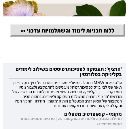
ללוח תכניות לימוד והשתלמויות עדכני >>
'הרציף': תעסוקה לפסיכותרפיסטים בשילוב לימודים
בקליניקה בפלורנטין
עו"ס לאחר MSW במסלול טיפולי? מעוניינים לשמור על רצף מקצועי בין
תואר שני לבין בי"ס לפסיכותרפיה? מעוניינים להתמקצע ולצבור ניסיון
תעסוקתי בדרך לקליניקה פרטית? הגש/י מועמדות לתכנית ההכשרה של
מדרשת 'הרציף', תכנית המשלבת תעסוקה ולימודים, בחסות הבית
המקצועי של קואופרטיב המטפלים הותיק 'מקומי'. הזדרזו! תהליך המיון
והקבלה לקראת סיום, נותרו מקומות אחרונים
מקומי - קואופרטיב מטפלים
תחילת העסקה ולימודים באוקטובר 26 | פרטים נוספים באתר
הקואופרטיב >>