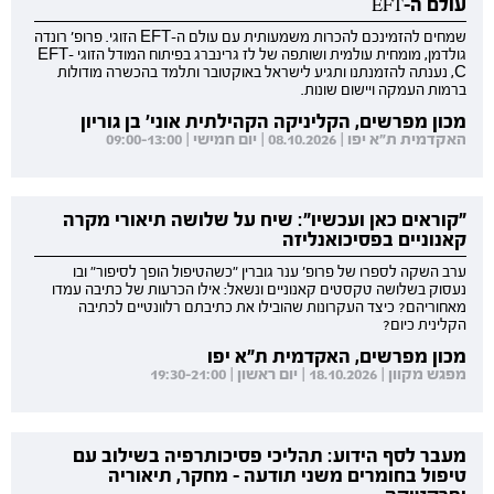
עולם ה-EFT
שמחים להזמינכם להכרות משמעותית עם עולם ה-EFT הזוגי. פרופ' רונדה
גולדמן, מומחית עולמית ושותפה של לז גרינברג בפיתוח המודל הזוגי EFT-
C, נענתה להזמנתנו ותגיע לישראל באוקטובר ותלמד בהכשרה מודולות
ברמות העמקה ויישום שונות.
מכון מפרשים, הקליניקה הקהילתית אוני' בן גוריון
האקדמית ת"א יפו | 08.10.2026 | יום חמישי | 09:00-13:00
"קוראים כאן ועכשיו": שיח על שלושה תיאורי מקרה
קאנוניים בפסיכואנליזה
ערב השקה לספרו של פרופ' ענר גוברין "כשהטיפול הופך לסיפור" ובו
נעסוק בשלושה טקסטים קאנוניים ונשאל: אילו הכרעות של כתיבה עמדו
מאחוריהם? כיצד העקרונות שהובילו את כתיבתם רלוונטיים לכתיבה
הקלינית כיום?
מכון מפרשים, האקדמית ת"א יפו
מפגש מקוון | 18.10.2026 | יום ראשון | 19:30-21:00
מעבר לסף הידוע: תהליכי פסיכותרפיה בשילוב עם
טיפול בחומרים משני תודעה - מחקר, תיאוריה