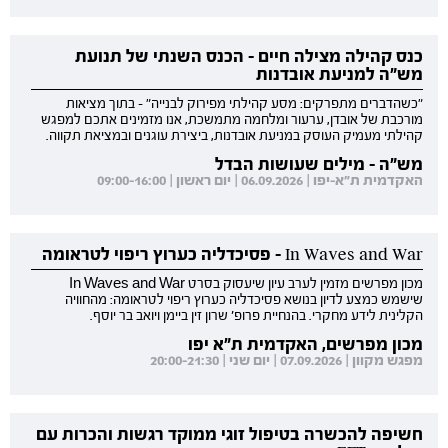
כנס קהילה מצילה חיים - הכנס השנתי של תנועת
מש"ה למניעת אובדנות
"כשהדברים מתפרקים: מסע קהילתי מפירוק לבנייה" - בתוך מציאות
מורכבת של אובדן, ערעור ומלחמה מתמשכת, אנו מזמינים אתכם למפגש
קהילתי מעמיק העוסק במניעת אובדנות, ביצירת עוגנים ובמציאת תקווה.
מש"ה - מילים שעושות הבדל
האקדמית ת"א-יפו | 06.09.2026 | יום ראשון | 09:00-16:00
In Waves and War - פסיכדליה כערוץ ריפוי לטראומה
מכון מפרשים מזמין לערב עיון שיעסוק בסרט In Waves and War
שישמש כמצע לדיון בנושא פסיכדליה כערוץ ריפוי לטראומה: מהחוויה
הקלינית לידע מחקרי. בהנחיית פרופ' שרון זין ביימן ויואב בר יוסף.
מכון מפרשים, האקדמית ת"א יפו
מפגש מקוון | 07.09.2026 | יום שני | 20:00-21:30
חשיפה להכשרה בטיפול זוגי ממוקד רגשות והכרות עם