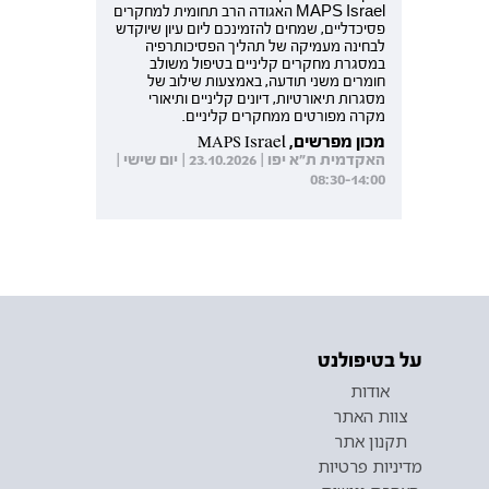
MAPS Israel האגודה הרב תחומית למחקרים
פסיכדליים, שמחים להזמינכם ליום עיון שיוקדש
לבחינה מעמיקה של תהליך הפסיכותרפיה
במסגרת מחקרים קליניים בטיפול משולב
חומרים משני תודעה, באמצעות שילוב של
מסגרות תיאורטיות, דיונים קליניים ותיאורי
מקרה מפורטים ממחקרים קליניים.
מכון מפרשים, MAPS Israel
האקדמית ת"א יפו | 23.10.2026 | יום שישי |
08:30-14:00
על בטיפולנט
אודות
צוות האתר
תקנון אתר
מדיניות פרטיות