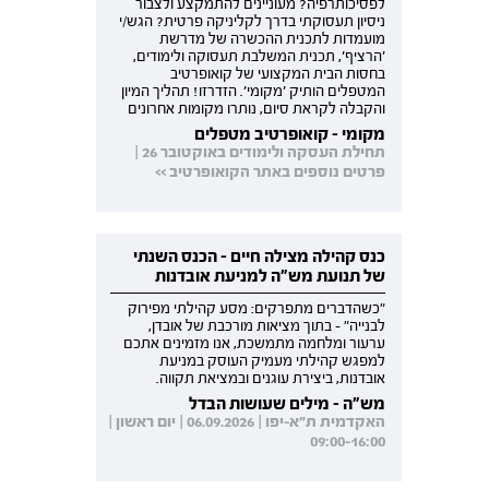
לפסיכותרפיה? מעוניינים להתמקצע ולצבור
ניסיון תעסוקתי בדרך לקליניקה פרטית? הגש/י
מועמדות לתכנית ההכשרה של מדרשת
'הרציף', תכנית המשלבת תעסוקה ולימודים,
בחסות הבית המקצועי של קואופרטיב
המטפלים הותיק 'מקומי'. הזדרזו! תהליך המיון
והקבלה לקראת סיום, נותרו מקומות אחרונים
מקומי - קואופרטיב מטפלים
תחילת העסקה ולימודים באוקטובר 26 |
פרטים נוספים באתר הקואופרטיב >>
כנס קהילה מצילה חיים - הכנס השנתי
של תנועת מש"ה למניעת אובדנות
"כשהדברים מתפרקים: מסע קהילתי מפירוק
לבנייה" - בתוך מציאות מורכבת של אובדן,
ערעור ומלחמה מתמשכת, אנו מזמינים אתכם
למפגש קהילתי מעמיק העוסק במניעת
אובדנות, ביצירת עוגנים ובמציאת תקווה.
מש"ה - מילים שעושות הבדל
האקדמית ת"א-יפו | 06.09.2026 | יום ראשון |
09:00-16:00