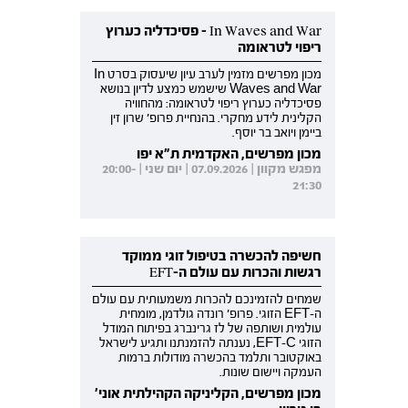
In Waves and War - פסיכדליה כערוץ
ריפוי לטראומה
מכון מפרשים מזמין לערב עיון שיעסוק בסרט In
Waves and War שישמש כמצע לדיון בנושא
פסיכדליה כערוץ ריפוי לטראומה: מהחוויה
הקלינית לידע מחקרי. בהנחיית פרופ' שרון זין
ביימן ויואב בר יוסף.
מכון מפרשים, האקדמית ת"א יפו
מפגש מקוון | 07.09.2026 | יום שני | 20:00-
21:30
חשיפה להכשרה בטיפול זוגי ממוקד
רגשות והכרות עם עולם ה-EFT
שמחים להזמינכם להכרות משמעותית עם עולם
ה-EFT הזוגי. פרופ' רונדה גולדמן, מומחית
עולמית ושותפה של לז גרינברג בפיתוח המודל
הזוגי EFT-C, נענתה להזמנתנו ותגיע לישראל
באוקטובר ותלמד בהכשרה מודולות ברמות
העמקה ויישום שונות.
מכון מפרשים, הקליניקה הקהילתית אוני'