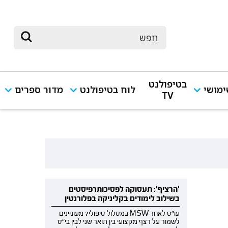
בטיפולנט
מושי
לוח בטיפולנט
מדור ספרים
TV
'הרציף': תעסוקה לפסיכותרפיסטים
בשילוב לימודים בקליניקה בפלורנטין
עו"ס לאחר MSW במסלול טיפולי? מעוניינים
לשמור על רצף מקצועי בין תואר שני לבין בי"ס