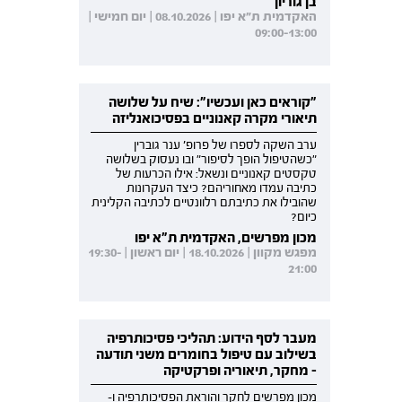
בן גוריון
האקדמית ת"א יפו | 08.10.2026 | יום חמישי |
09:00-13:00
"קוראים כאן ועכשיו": שיח על שלושה
תיאורי מקרה קאנוניים בפסיכואנליזה
ערב השקה לספרו של פרופ' ענר גוברין
"כשהטיפול הופך לסיפור" ובו נעסוק בשלושה
טקסטים קאנוניים ונשאל: אילו הכרעות של
כתיבה עמדו מאחוריהם? כיצד העקרונות
שהובילו את כתיבתם רלוונטיים לכתיבה הקלינית
כיום?
מכון מפרשים, האקדמית ת"א יפו
מפגש מקוון | 18.10.2026 | יום ראשון | 19:30-
21:00
מעבר לסף הידוע: תהליכי פסיכותרפיה
בשילוב עם טיפול בחומרים משני תודעה
- מחקר, תיאוריה ופרקטיקה
מכון מפרשים לחקר והוראת הפסיכותרפיה ו-