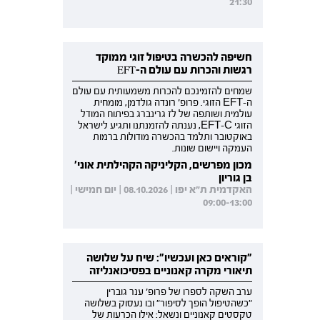
21:30
חשיפה להכשרה בטיפול זוגי ממוקד
רגשות והכרות עם עולם ה-EFT
שמחים להזמינכם להכרות משמעותית עם עולם
ה-EFT הזוגי. פרופ' רונדה גולדמן, מומחית
עולמית ושותפה של לז גרינברג בפיתוח המודל
הזוגי EFT-C, נענתה להזמנתנו ותגיע לישראל
באוקטובר ותלמד בהכשרה מודולות ברמות
העמקה ויישום שונות.
מכון מפרשים, הקליניקה הקהילתית אוני'
בן גוריון
האקדמית ת"א יפו | 08.10.2026 | יום חמישי |
09:00-13:00
"קוראים כאן ועכשיו": שיח על שלושה
תיאורי מקרה קאנוניים בפסיכואנליזה
ערב השקה לספרו של פרופ' ענר גוברין
"כשהטיפול הופך לסיפור" ובו נעסוק בשלושה
טקסטים קאנוניים ונשאל: אילו הכרעות של