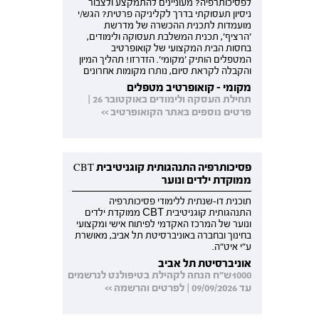
לפסיכותרפיה? מעוניינים להתמקצע ולצבור
ניסיון תעסוקתי בדרך לקליניקה פרטית? הגש/י
מועמדות לתכנית ההכשרה של מדרשת
'הרציף', תכנית המשלבת תעסוקה ולימודים,
בחסות הבית המקצועי של קואופרטיב
המטפלים הותיק 'מקומי'. הזדרזו! תהליך המיון
והקבלה לקראת סיום, נותרו מקומות אחרונים
מקומי - קואופרטיב מטפלים
תחילת העסקה ולימודים באוקטובר 26 |
פרטים נוספים באתר הקואופרטיב >>
פסיכותרפיה התנהגותית קוגניטיבית CBT
ממוקדת ילדים ונוער
תוכנית דו-שנתית ללימודי פסיכותרפיה
התנהגותית קוגניטיבית CBT ממוקדת ילדים
ונוער של המרכז האקדמי לפיתוח אישי ומקצועי
בחינוך ובחברה באוניברסיטת תל אביב, מאושרת
ע"י איט"ה.
אוניברסיטת תל אביב
1000ש"ח הנחה לקהילת בטיפולנט לנרשמים
עד 09/09/2026 | לפרטים והרשמה >>