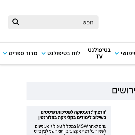
בטיפולנט
מושי
לוח בטיפולנט
מדור ספרים
TV
רושים
'הרציף': תעסוקה לפסיכותרפיסטים
בשילוב לימודים בקליניקה בפלורנטין
עו"ס לאחר MSW במסלול טיפולי? מעוניינים
לשמור על רצף מקצועי בין תואר שני לבין בי"ס