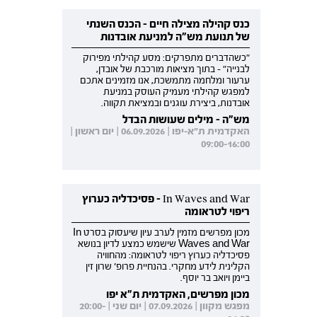
כנס קהילה מצילה חיים - הכנס השנתי
של תנועת מש"ה למניעת אובדנות
"כשהדברים מתפרקים: מסע קהילתי מפירוק
לבנייה" - בתוך מציאות מורכבת של אובדן,
ערעור ומלחמה מתמשכת, אנו מזמינים אתכם
למפגש קהילתי מעמיק העוסק במניעת
אובדנות, ביצירת עוגנים ובמציאת תקווה.
מש"ה - מילים שעושות הבדל
האקדמית ת"א-יפו | 06.09.2026 | יום ראשון |
09:00-16:00
In Waves and War - פסיכדליה כערוץ
ריפוי לטראומה
מכון מפרשים מזמין לערב עיון שיעסוק בסרט In
Waves and War שישמש כמצע לדיון בנושא
פסיכדליה כערוץ ריפוי לטראומה: מהחוויה
הקלינית לידע מחקרי. בהנחיית פרופ' שרון זין
ביימן ויואב בר יוסף.
מכון מפרשים, האקדמית ת"א יפו
מפגש מקוון | 07.09.2026 | יום שני | 20:00-