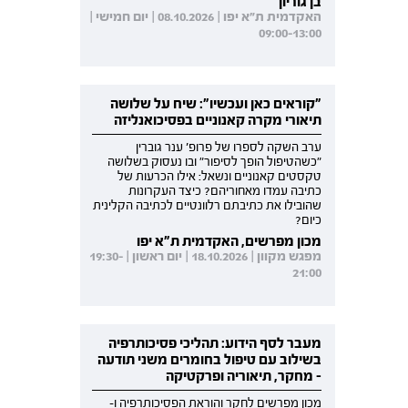
בן גוריון
האקדמית ת"א יפו | 08.10.2026 | יום חמישי |
09:00-13:00
"קוראים כאן ועכשיו": שיח על שלושה
תיאורי מקרה קאנוניים בפסיכואנליזה
ערב השקה לספרו של פרופ' ענר גוברין
"כשהטיפול הופך לסיפור" ובו נעסוק בשלושה
טקסטים קאנוניים ונשאל: אילו הכרעות של
כתיבה עמדו מאחוריהם? כיצד העקרונות
שהובילו את כתיבתם רלוונטיים לכתיבה הקלינית
כיום?
מכון מפרשים, האקדמית ת"א יפו
מפגש מקוון | 18.10.2026 | יום ראשון | 19:30-
21:00
מעבר לסף הידוע: תהליכי פסיכותרפיה
בשילוב עם טיפול בחומרים משני תודעה
- מחקר, תיאוריה ופרקטיקה
מכון מפרשים לחקר והוראת הפסיכותרפיה ו-