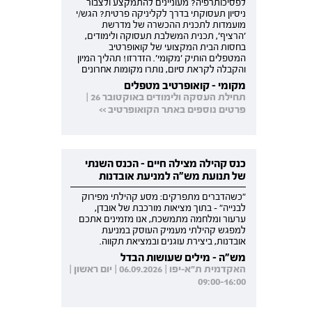
לפסיכותרפיה? מעוניינים להתמקצע ולצבור
ניסיון תעסוקתי בדרך לקליניקה פרטית? הגש/י
מועמדות לתכנית ההכשרה של מדרשת
'הרציף', תכנית המשלבת תעסוקה ולימודים,
בחסות הבית המקצועי של קואופרטיב
המטפלים הותיק 'מקומי'. הזדרזו! תהליך המיון
והקבלה לקראת סיום, נותרו מקומות אחרונים
מקומי - קואופרטיב מטפלים
תחילת העסקה ולימודים באוקטובר 26 |
פרטים נוספים באתר הקואופרטיב >>
כנס קהילה מצילה חיים - הכנס השנתי
של תנועת מש"ה למניעת אובדנות
"כשהדברים מתפרקים: מסע קהילתי מפירוק
לבנייה" - בתוך מציאות מורכבת של אובדן,
ערעור ומלחמה מתמשכת, אנו מזמינים אתכם
למפגש קהילתי מעמיק העוסק במניעת
אובדנות, ביצירת עוגנים ובמציאת תקווה.
מש"ה - מילים שעושות הבדל
האקדמית ת"א-יפו | 06.09.2026 | יום ראשון |
09:00-16:00