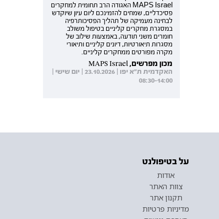
MAPS Israel האגודה הרב תחומית למחקרים
פסיכדליים, שמחים להזמינכם ליום עיון שיוקדש
לבחינה מעמיקה של תהליך הפסיכותרפיה
במסגרת מחקרים קליניים בטיפול משולב
חומרים משני תודעה, באמצעות שילוב של
מסגרות תיאורטיות, דיונים קליניים ותיאורי
מקרה מפורטים ממחקרים קליניים.
מכון מפרשים, MAPS Israel
האקדמית ת"א יפו | 23.10.2026 | יום שישי |
08:30-14:00
על בטיפולנט
אודות
צוות האתר
תקנון אתר
מדיניות פרטיות