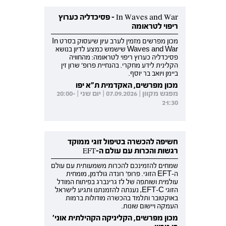
In Waves and War - פסיכדליה כערוץ
ריפוי לטראומה
מכון מפרשים מזמין לערב עיון שיעסוק בסרט In
Waves and War שישמש כמצע לדיון בנושא
פסיכדליה כערוץ ריפוי לטראומה: מהחוויה
הקלינית לידע מחקרי. בהנחיית פרופ' שרון זין
ביימן ויואב בר יוסף.
מכון מפרשים, האקדמית ת"א יפו
מפגש מקוון | 07.09.2026 | יום שני | 20:00-
21:30
חשיפה להכשרה בטיפול זוגי ממוקד
רגשות והכרות עם עולם ה-EFT
שמחים להזמינכם להכרות משמעותית עם עולם
ה-EFT הזוגי. פרופ' רונדה גולדמן, מומחית
עולמית ושותפה של לז גרינברג בפיתוח המודל
הזוגי EFT-C, נענתה להזמנתנו ותגיע לישראל
באוקטובר ותלמד בהכשרה מודולות ברמות
העמקה ויישום שונות.
מכון מפרשים, הקליניקה הקהילתית אוני'