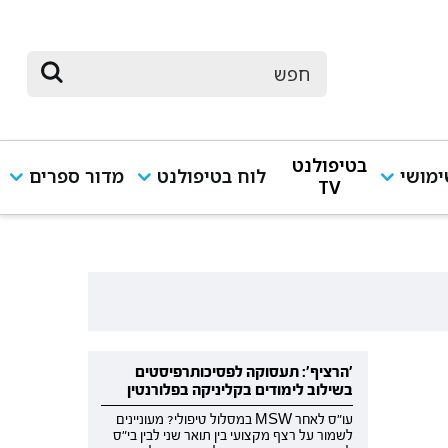
בטיפולנט
מושי
לוח בטיפולנט
מדור ספרים
TV
'הרציף': תעסוקה לפסיכותרפיסטים
בשילוב לימודים בקליניקה בפלורנטין
עו"ס לאחר MSW במסלול טיפולי? מעוניינים
לשמור על רצף מקצועי בין תואר שני לבין בי"ס