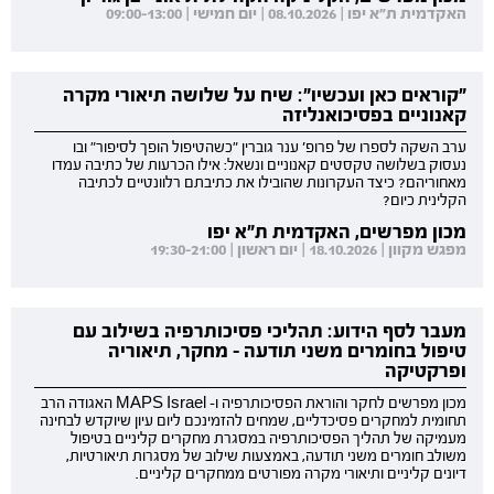
האקדמית ת"א יפו | 08.10.2026 | יום חמישי | 09:00-13:00
"קוראים כאן ועכשיו": שיח על שלושה תיאורי מקרה
קאנוניים בפסיכואנליזה
ערב השקה לספרו של פרופ' ענר גוברין "כשהטיפול הופך לסיפור" ובו
נעסוק בשלושה טקסטים קאנוניים ונשאל: אילו הכרעות של כתיבה עמדו
מאחוריהם? כיצד העקרונות שהובילו את כתיבתם רלוונטיים לכתיבה
הקלינית כיום?
מכון מפרשים, האקדמית ת"א יפו
מפגש מקוון | 18.10.2026 | יום ראשון | 19:30-21:00
מעבר לסף הידוע: תהליכי פסיכותרפיה בשילוב עם
טיפול בחומרים משני תודעה - מחקר, תיאוריה
ופרקטיקה
מכון מפרשים לחקר והוראת הפסיכותרפיה ו- MAPS Israel האגודה הרב
תחומית למחקרים פסיכדליים, שמחים להזמינכם ליום עיון שיוקדש לבחינה
מעמיקה של תהליך הפסיכותרפיה במסגרת מחקרים קליניים בטיפול
משולב חומרים משני תודעה, באמצעות שילוב של מסגרות תיאורטיות,
דיונים קליניים ותיאורי מקרה מפורטים ממחקרים קליניים.