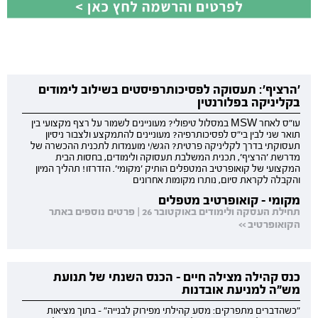
'הרציף': תעסוקה לפסיכותרפיסטים בשילוב לימודים
בקליניקה בפלורנטין
עו"ס לאחר MSW במסלול טיפולי? מעוניינים לשמור על רצף מקצועי בין
תואר שני לבין בי"ס לפסיכותרפיה? מעוניינים להתמקצע ולצבור ניסיון
תעסוקתי בדרך לקליניקה פרטית? הגש/י מועמדות לתכנית ההכשרה של
מדרשת 'הרציף', תכנית המשלבת תעסוקה ולימודים, בחסות הבית
המקצועי של קואופרטיב המטפלים הותיק 'מקומי'. הזדרזו! תהליך המיון
והקבלה לקראת סיום, נותרו מקומות אחרונים
מקומי - קואופרטיב מטפלים
תחילת העסקה ולימודים באוקטובר 26 | פרטים נוספים באתר
הקואופרטיב >>
כנס קהילה מצילה חיים - הכנס השנתי של תנועת
מש"ה למניעת אובדנות
"כשהדברים מתפרקים: מסע קהילתי מפירוק לבנייה" - בתוך מציאות