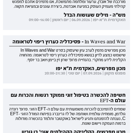
מורכבת של אובדן, ערעור ומלחמה מתמשכת, אנו מזמינים אתכם למפגש
קהילתי מעמיק העוסק במניעת אובדנות, ביצירת עוגנים ובמציאת תקווה.
מש"ה - מילים שעושות הבדל
האקדמית ת"א-יפו | 06.09.2026 | יום ראשון | 09:00-16:00
In Waves and War - פסיכדליה כערוץ ריפוי לטראומה
מכון מפרשים מזמין לערב עיון שיעסוק בסרט In Waves and War
שישמש כמצע לדיון בנושא פסיכדליה כערוץ ריפוי לטראומה: מהחוויה
הקלינית לידע מחקרי. בהנחיית פרופ' שרון זין ביימן ויואב בר יוסף.
מכון מפרשים, האקדמית ת"א יפו
מפגש מקוון | 07.09.2026 | יום שני | 20:00-21:30
חשיפה להכשרה בטיפול זוגי ממוקד רגשות והכרות עם
עולם ה-EFT
שמחים להזמינכם להכרות משמעותית עם עולם ה-EFT הזוגי. פרופ' רונדה
גולדמן, מומחית עולמית ושותפה של לז גרינברג בפיתוח המודל הזוגי EFT-
C, נענתה להזמנתנו ותגיע לישראל באוקטובר ותלמד בהכשרה מודולות
ברמות העמקה ויישום שונות.
מכון מפרשים, הקליניקה הקהילתית אוני' בן גוריון