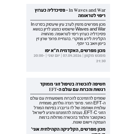
In Waves and War - פסיכדליה כערוץ
ריפוי לטראומה
מכון מפרשים מזמין לערב עיון שיעסוק בסרט In
Waves and War שישמש כמצע לדיון בנושא
פסיכדליה כערוץ ריפוי לטראומה: מהחוויה
הקלינית לידע מחקרי. בהנחיית פרופ' שרון זין
ביימן ויואב בר יוסף.
מכון מפרשים, האקדמית ת"א יפו
מפגש מקוון | 07.09.2026 | יום שני | 20:00-
21:30
חשיפה להכשרה בטיפול זוגי ממוקד
רגשות והכרות עם עולם ה-EFT
שמחים להזמינכם להכרות משמעותית עם עולם
ה-EFT הזוגי. פרופ' רונדה גולדמן, מומחית
עולמית ושותפה של לז גרינברג בפיתוח המודל
הזוגי EFT-C, נענתה להזמנתנו ותגיע לישראל
באוקטובר ותלמד בהכשרה מודולות ברמות
העמקה ויישום שונות.
מכון מפרשים, הקליניקה הקהילתית אוני'