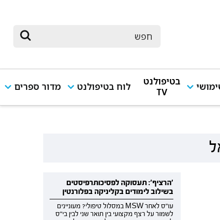
בטיפולנט
מושי
לוח בטיפולנט
מדור ספרים
TV
'הרציף': תעסוקה לפסיכותרפיסטים
בשילוב לימודים בקליניקה בפלורנטין
עו"ס לאחר MSW במסלול טיפולי? מעוניינים
לשמור על רצף מקצועי בין תואר שני לבין בי"ס