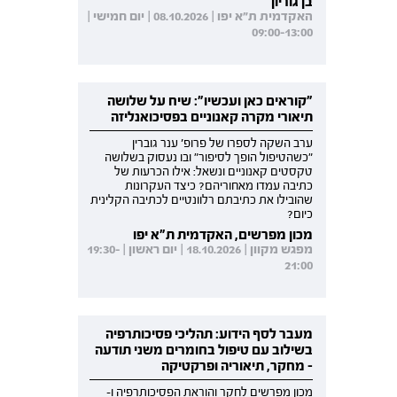
בן גוריון
האקדמית ת"א יפו | 08.10.2026 | יום חמישי |
09:00-13:00
"קוראים כאן ועכשיו": שיח על שלושה
תיאורי מקרה קאנוניים בפסיכואנליזה
ערב השקה לספרו של פרופ' ענר גוברין
"כשהטיפול הופך לסיפור" ובו נעסוק בשלושה
טקסטים קאנוניים ונשאל: אילו הכרעות של
כתיבה עמדו מאחוריהם? כיצד העקרונות
שהובילו את כתיבתם רלוונטיים לכתיבה הקלינית
כיום?
מכון מפרשים, האקדמית ת"א יפו
מפגש מקוון | 18.10.2026 | יום ראשון | 19:30-
21:00
מעבר לסף הידוע: תהליכי פסיכותרפיה
בשילוב עם טיפול בחומרים משני תודעה
- מחקר, תיאוריה ופרקטיקה
מכון מפרשים לחקר והוראת הפסיכותרפיה ו-