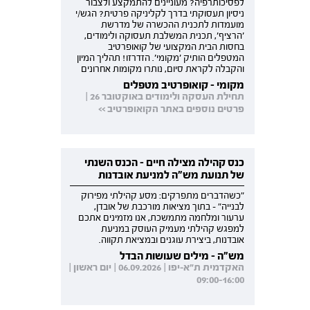
לפסיכותרפיה? מעוניינים להתמקצע ולצבור
ניסיון תעסוקתי בדרך לקליניקה פרטית? הגש/י
מועמדות לתכנית ההכשרה של מדרשת
'הרציף', תכנית המשלבת תעסוקה ולימודים,
בחסות הבית המקצועי של קואופרטיב
המטפלים הותיק 'מקומי'. הזדרזו! תהליך המיון
והקבלה לקראת סיום, נותרו מקומות אחרונים
מקומי - קואופרטיב מטפלים
תחילת העסקה ולימודים באוקטובר 26 |
פרטים נוספים באתר הקואופרטיב >>
כנס קהילה מצילה חיים - הכנס השנתי
של תנועת מש"ה למניעת אובדנות
"כשהדברים מתפרקים: מסע קהילתי מפירוק
לבנייה" - בתוך מציאות מורכבת של אובדן,
ערעור ומלחמה מתמשכת, אנו מזמינים אתכם
למפגש קהילתי מעמיק העוסק במניעת
אובדנות, ביצירת עוגנים ובמציאת תקווה.
מש"ה - מילים שעושות הבדל
האקדמית ת"א-יפו | 06.09.2026 | יום ראשון |
09:00-16:00