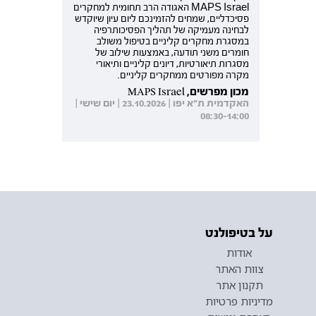
MAPS Israel האגודה הרב תחומית למחקרים
פסיכדליים, שמחים להזמינכם ליום עיון שיוקדש
לבחינה מעמיקה של תהליך הפסיכותרפיה
במסגרת מחקרים קליניים בטיפול משולב
חומרים משני תודעה, באמצעות שילוב של
מסגרות תיאורטיות, דיונים קליניים ותיאורי
מקרה מפורטים ממחקרים קליניים.
מכון מפרשים, MAPS Israel
האקדמית ת"א יפו | 23.10.2026 | יום שישי |
08:30-14:00
על בטיפולנט
אודות
צוות האתר
תקנון אתר
מדיניות פרטיות