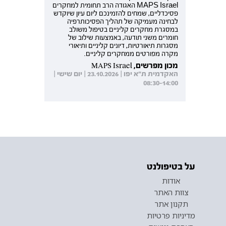
MAPS Israel האגודה הרב תחומית למחקרים
פסיכדליים, שמחים להזמינכם ליום עיון שיוקדש
לבחינה מעמיקה של תהליך הפסיכותרפיה
במסגרת מחקרים קליניים בטיפול משולב
חומרים משני תודעה, באמצעות שילוב של
מסגרות תיאורטיות, דיונים קליניים ותיאורי
מקרה מפורטים ממחקרים קליניים.
מכון מפרשים, MAPS Israel
האקדמית ת"א יפו | 23.10.2026 | יום שישי |
08:30-14:00
על בטיפולנט
אודות
צוות האתר
תקנון אתר
מדיניות פרטיות