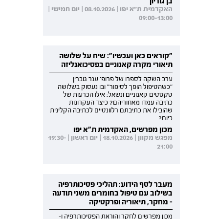
בן גוריון
האקדמית ת"א יפו | 08.10.2026 | יום חמישי |
09:00-13:00
"קוראים כאן ועכשיו": שיח על שלושה
תיאורי מקרה קאנוניים בפסיכואנליזה
ערב השקה לספרו של פרופ' ענר גוברין
"כשהטיפול הופך לסיפור" ובו נעסוק בשלושה
טקסטים קאנוניים ונשאל: אילו הכרעות של
כתיבה עמדו מאחוריהם? כיצד העקרונות
שהובילו את כתיבתם רלוונטיים לכתיבה הקלינית
כיום?
מכון מפרשים, האקדמית ת"א יפו
מפגש מקוון | 18.10.2026 | יום ראשון | 19:30-
21:00
מעבר לסף הידוע: תהליכי פסיכותרפיה
בשילוב עם טיפול בחומרים משני תודעה
- מחקר, תיאוריה ופרקטיקה
מכון מפרשים לחקר והוראת הפסיכותרפיה ו-