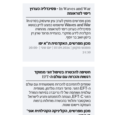
In Waves and War - פסיכדליה כערוץ
ריפוי לטראומה
מכון מפרשים מזמין לערב עיון שיעסוק בסרט In
Waves and War שישמש כמצע לדיון בנושא
פסיכדליה כערוץ ריפוי לטראומה: מהחוויה
הקלינית לידע מחקרי. בהנחיית פרופ' שרון זין
ביימן ויואב בר יוסף.
מכון מפרשים, האקדמית ת"א יפו
מפגש מקוון | 07.09.2026 | יום שני | 20:00-
21:30
חשיפה להכשרה בטיפול זוגי ממוקד
רגשות והכרות עם עולם ה-EFT
שמחים להזמינכם להכרות משמעותית עם עולם
ה-EFT הזוגי. פרופ' רונדה גולדמן, מומחית
עולמית ושותפה של לז גרינברג בפיתוח המודל
הזוגי EFT-C, נענתה להזמנתנו ותגיע לישראל
באוקטובר ותלמד בהכשרה מודולות ברמות
העמקה ויישום שונות.
מכון מפרשים, הקליניקה הקהילתית אוני'