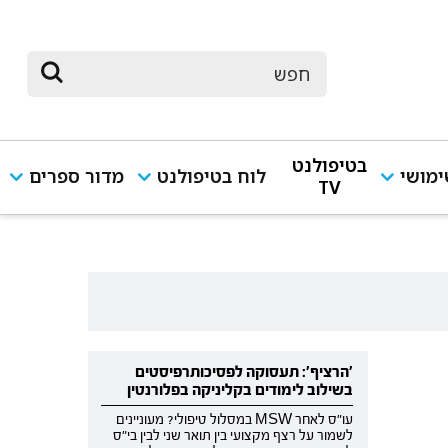
בטיפולנט
מושי
לוח בטיפולנט
מדור ספרים
TV
'הרציף': תעסוקה לפסיכותרפיסטים
בשילוב לימודים בקליניקה בפלורנטין
עו"ס לאחר MSW במסלול טיפולי? מעוניינים
לשמור על רצף מקצועי בין תואר שני לבין בי"ס