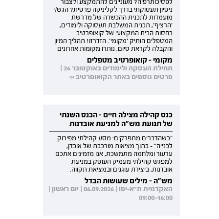
לפסיכותרפיה? מעוניינים להתמקצע ולצבור
ניסיון תעסוקתי בדרך לקליניקה פרטית? הגש/י
מועמדות לתכנית ההכשרה של מדרשת
'הרציף', תכנית המשלבת תעסוקה ולימודים,
בחסות הבית המקצועי של קואופרטיב
המטפלים הותיק 'מקומי'. הזדרזו! תהליך המיון
והקבלה לקראת סיום, נותרו מקומות אחרונים
מקומי - קואופרטיב מטפלים
תחילת העסקה ולימודים באוקטובר 26 |
פרטים נוספים באתר הקואופרטיב >>
כנס קהילה מצילה חיים - הכנס השנתי
של תנועת מש"ה למניעת אובדנות
"כשהדברים מתפרקים: מסע קהילתי מפירוק
לבנייה" - בתוך מציאות מורכבת של אובדן,
ערעור ומלחמה מתמשכת, אנו מזמינים אתכם
למפגש קהילתי מעמיק העוסק במניעת
אובדנות, ביצירת עוגנים ובמציאת תקווה.
מש"ה - מילים שעושות הבדל
האקדמית ת"א-יפו | 06.09.2026 | יום ראשון |
09:00-16:00