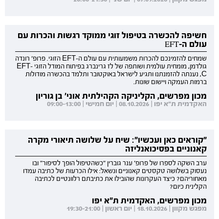
חשיפה להכשרה בטיפול זוגי ממוקד רגשות והכרות עם
עולם ה-EFT
שמחים להזמינכם להכרות משמעותית עם עולם ה-EFT הזוגי. פרופ' רונדה
גולדמן, מומחית עולמית ושותפה של לז גרינברג בפיתוח המודל הזוגי EFT-
C, נענתה להזמנתנו ותגיע לישראל באוקטובר ותלמד בהכשרה מודולות
ברמות העמקה ויישום שונות.
מכון מפרשים, הקליניקה הקהילתית אוני' בן גוריון
האקדמית ת"א יפו | 08.10.2026 | יום חמישי | 09:00-13:00
"קוראים כאן ועכשיו": שיח על שלושה תיאורי מקרה
קאנוניים בפסיכואנליזה
ערב השקה לספרו של פרופ' ענר גוברין "כשהטיפול הופך לסיפור" ובו
נעסוק בשלושה טקסטים קאנוניים ונשאל: אילו הכרעות של כתיבה עמדו
מאחוריהם? כיצד העקרונות שהובילו את כתיבתם רלוונטיים לכתיבה
הקלינית כיום?
מכון מפרשים, האקדמית ת"א יפו
מפגש מקוון | 18.10.2026 | יום ראשון | 19:30-21:00