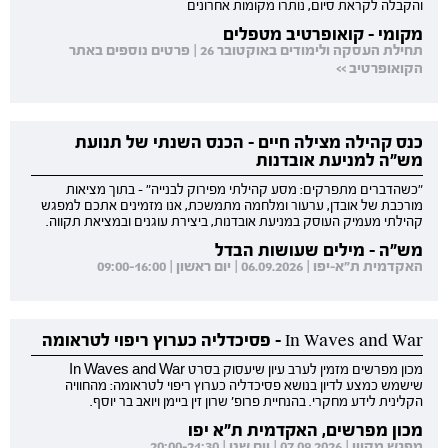
והקבלה לקראת סיום, נותרו מקומות אחרונים
מקומי - קואופרטיב מטפלים
תחילת העסקה ולימודים באוקטובר 26 | פרטים נוספים באתר
הקואופרטיב >>
כנס קהילה מצילה חיים - הכנס השנתי של תנועת
מש"ה למניעת אובדנות
"כשהדברים מתפרקים: מסע קהילתי מפירוק לבנייה" - בתוך מציאות
מורכבת של אובדן, ערעור ומלחמה מתמשכת, אנו מזמינים אתכם למפגש
קהילתי מעמיק העוסק במניעת אובדנות, ביצירת עוגנים ובמציאת תקווה.
מש"ה - מילים שעושות הבדל
האקדמית ת"א-יפו | 06.09.2026 | יום ראשון | 09:00-16:00
In Waves and War - פסיכדליה כערוץ ריפוי לטראומה
מכון מפרשים מזמין לערב עיון שיעסוק בסרט In Waves and War
שישמש כמצע לדיון בנושא פסיכדליה כערוץ ריפוי לטראומה: מהחוויה
הקלינית לידע מחקרי. בהנחיית פרופ' שרון זין ביימן ויואב בר יוסף.
מכון מפרשים, האקדמית ת"א יפו
מפגש מקוון | 07.09.2026 | יום שני | 20:00-21:30