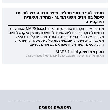
מעבר לסף הידוע: תהליכי פסיכותרפיה בשילוב עם
טיפול בחומרים משני תודעה - מחקר, תיאוריה
ופרקטיקה
מכון מפרשים לחקר והוראת הפסיכותרפיה ו- MAPS Israel האגודה הרב
תחומית למחקרים פסיכדליים, שמחים להזמינכם ליום עיון שיוקדש לבחינה
מעמיקה של תהליך הפסיכותרפיה במסגרת מחקרים קליניים בטיפול
משולב חומרים משני תודעה, באמצעות שילוב של מסגרות תיאורטיות,
דיונים קליניים ותיאורי מקרה מפורטים ממחקרים קליניים.
מכון מפרשים, MAPS Israel
האקדמית ת"א יפו | 23.10.2026 | יום שישי | 08:30-14:00
חיפושים נפוצים