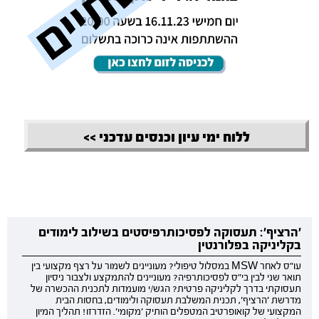
ללוח ימי עיון וכנסים עדכני >>
'הרציף': תעסוקה לפסיכותרפיסטים בשילוב לימודים
בקליניקה בפלורנטין
עו"ס לאחר MSW במסלול טיפולי? מעוניינים לשמור על רצף מקצועי בין
תואר שני לבין בי"ס לפסיכותרפיה? מעוניינים להתמקצע ולצבור ניסיון
תעסוקתי בדרך לקליניקה פרטית? הגש/י מועמדות לתכנית ההכשרה של
מדרשת 'הרציף', תכנית המשלבת תעסוקה ולימודים, בחסות הבית
המקצועי של קואופרטיב המטפלים הותיק 'מקומי'. הזדרזו! תהליך המיון