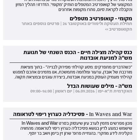
המקצועי של קואופרטיב המטפלים הותיק 'מקומי'. הזדרזו! תהליך המיון
והקבלה לקראת סיום, נותרו מקומות אחרונים
מקומי - קואופרטיב מטפלים
תחילת העסקה ולימודים באוקטובר 26 | פרטים נוספים באתר
הקואופרטיב >>
כנס קהילה מצילה חיים - הכנס השנתי של תנועת
מש"ה למניעת אובדנות
"כשהדברים מתפרקים: מסע קהילתי מפירוק לבנייה" - בתוך מציאות
מורכבת של אובדן, ערעור ומלחמה מתמשכת, אנו מזמינים אתכם למפגש
קהילתי מעמיק העוסק במניעת אובדנות, ביצירת עוגנים ובמציאת תקווה.
מש"ה - מילים שעושות הבדל
האקדמית ת"א-יפו | 06.09.2026 | יום ראשון | 09:00-16:00
In Waves and War - פסיכדליה כערוץ ריפוי לטראומה
מכון מפרשים מזמין לערב עיון שיעסוק בסרט In Waves and War
שישמש כמצע לדיון בנושא פסיכדליה כערוץ ריפוי לטראומה: מהחוויה
הקלינית לידע מחקרי. בהנחיית פרופ' שרון זין ביימן ויואב בר יוסף.