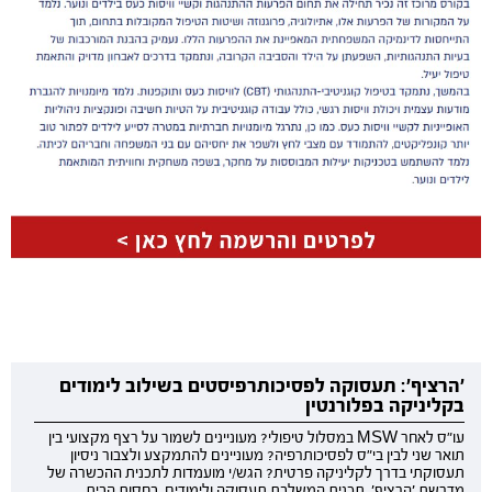
'הרציף': תעסוקה לפסיכותרפיסטים בשילוב לימודים
בקליניקה בפלורנטין
עו"ס לאחר MSW במסלול טיפולי? מעוניינים לשמור על רצף מקצועי בין
תואר שני לבין בי"ס לפסיכותרפיה? מעוניינים להתמקצע ולצבור ניסיון
תעסוקתי בדרך לקליניקה פרטית? הגש/י מועמדות לתכנית ההכשרה של
מדרשת 'הרציף', תכנית המשלבת תעסוקה ולימודים, בחסות הבית