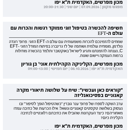
מכון מפרשים, האקדמית ת"א יפו
מפגש מקוון | 07.09.2026 | יום שני | 20:00-21:30
חשיפה להכשרה בטיפול זוגי ממוקד רגשות והכרות עם
עולם ה-EFT
שמחים להזמינכם להכרות משמעותית עם עולם ה-EFT הזוגי. פרופ' רונדה
גולדמן, מומחית עולמית ושותפה של לז גרינברג בפיתוח המודל הזוגי EFT-
C, נענתה להזמנתנו ותגיע לישראל באוקטובר ותלמד בהכשרה מודולות
ברמות העמקה ויישום שונות.
מכון מפרשים, הקליניקה הקהילתית אוני' בן גוריון
האקדמית ת"א יפו | 08.10.2026 | יום חמישי | 09:00-13:00
"קוראים כאן ועכשיו": שיח על שלושה תיאורי מקרה
קאנוניים בפסיכואנליזה
ערב השקה לספרו של פרופ' ענר גוברין "כשהטיפול הופך לסיפור" ובו
נעסוק בשלושה טקסטים קאנוניים ונשאל: אילו הכרעות של כתיבה עמדו
מאחוריהם? כיצד העקרונות שהובילו את כתיבתם רלוונטיים לכתיבה
הקלינית כיום?
מכון מפרשים, האקדמית ת"א יפו