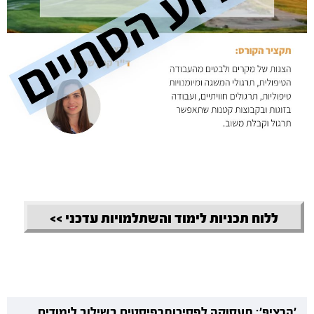
ללוח תכניות לימוד והשתלמויות עדכני >>
'הרציף': תעסוקה לפסיכותרפיסטים בשילוב לימודים