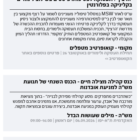
בקליניקה בפלורנטין
עו"ס לאחר MSW במסלול טיפולי? מעוניינים לשמור על רצף מקצועי בין
תואר שני לבין בי"ס לפסיכותרפיה? מעוניינים להתמקצע ולצבור ניסיון
תעסוקתי בדרך לקליניקה פרטית? הגש/י מועמדות לתכנית ההכשרה של
מדרשת 'הרציף', תכנית המשלבת תעסוקה ולימודים, בחסות הבית
המקצועי של קואופרטיב המטפלים הותיק 'מקומי'. הזדרזו! תהליך המיון
והקבלה לקראת סיום, נותרו מקומות אחרונים
מקומי - קואופרטיב מטפלים
תחילת העסקה ולימודים באוקטובר 26 | פרטים נוספים באתר
הקואופרטיב >>
כנס קהילה מצילה חיים - הכנס השנתי של תנועת
מש"ה למניעת אובדנות
"כשהדברים מתפרקים: מסע קהילתי מפירוק לבנייה" - בתוך מציאות
מורכבת של אובדן, ערעור ומלחמה מתמשכת, אנו מזמינים אתכם למפגש
קהילתי מעמיק העוסק במניעת אובדנות, ביצירת עוגנים ובמציאת תקווה.
מש"ה - מילים שעושות הבדל
האקדמית ת"א-יפו | 06.09.2026 | יום ראשון | 09:00-16:00