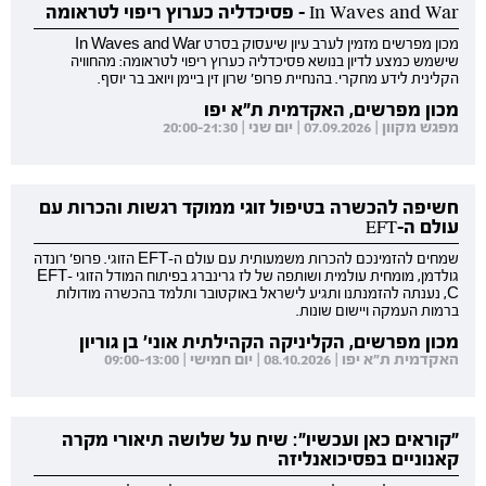
In Waves and War - פסיכדליה כערוץ ריפוי לטראומה
מכון מפרשים מזמין לערב עיון שיעסוק בסרט In Waves and War
שישמש כמצע לדיון בנושא פסיכדליה כערוץ ריפוי לטראומה: מהחוויה
הקלינית לידע מחקרי. בהנחיית פרופ' שרון זין ביימן ויואב בר יוסף.
מכון מפרשים, האקדמית ת"א יפו
מפגש מקוון | 07.09.2026 | יום שני | 20:00-21:30
חשיפה להכשרה בטיפול זוגי ממוקד רגשות והכרות עם
עולם ה-EFT
שמחים להזמינכם להכרות משמעותית עם עולם ה-EFT הזוגי. פרופ' רונדה
גולדמן, מומחית עולמית ושותפה של לז גרינברג בפיתוח המודל הזוגי EFT-
C, נענתה להזמנתנו ותגיע לישראל באוקטובר ותלמד בהכשרה מודולות
ברמות העמקה ויישום שונות.
מכון מפרשים, הקליניקה הקהילתית אוני' בן גוריון
האקדמית ת"א יפו | 08.10.2026 | יום חמישי | 09:00-13:00
"קוראים כאן ועכשיו": שיח על שלושה תיאורי מקרה
קאנוניים בפסיכואנליזה