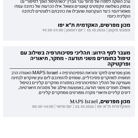
ערב השקה לספרו של פרופ' ענר גוברין "כשהטיפול הופך לסיפור" ובו
נעסוק בשלושה טקסטים קאנוניים ונשאל: אילו הכרעות של כתיבה עמדו
מאחוריהם? כיצד העקרונות שהובילו את כתיבתם רלוונטיים לכתיבה
הקלינית כיום?
מכון מפרשים, האקדמית ת"א יפו
מפגש מקוון | 18.10.2026 | יום ראשון | 19:30-21:00
מעבר לסף הידוע: תהליכי פסיכותרפיה בשילוב עם
טיפול בחומרים משני תודעה - מחקר, תיאוריה
ופרקטיקה
מכון מפרשים לחקר והוראת הפסיכותרפיה ו- MAPS Israel האגודה הרב
תחומית למחקרים פסיכדליים, שמחים להזמינכם ליום עיון שיוקדש לבחינה
מעמיקה של תהליך הפסיכותרפיה במסגרת מחקרים קליניים בטיפול
משולב חומרים משני תודעה, באמצעות שילוב של מסגרות תיאורטיות,
דיונים קליניים ותיאורי מקרה מפורטים ממחקרים קליניים.
מכון מפרשים, MAPS Israel
האקדמית ת"א יפו | 23.10.2026 | יום שישי | 08:30-14:00