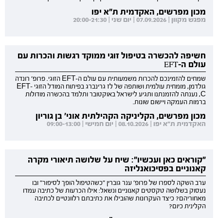
מכון מפרשים, האקדמית ת"א יפו
מפגש מקוון | 07.09.2026 | יום שני | 20:00-21:30
חשיפה להכשרה בטיפול זוגי ממוקד רגשות והכרות עם
עולם ה-EFT
שמחים להזמינכם להכרות משמעותית עם עולם ה-EFT הזוגי. פרופ' רונדה
גולדמן, מומחית עולמית ושותפה של לז גרינברג בפיתוח המודל הזוגי EFT-
C, נענתה להזמנתנו ותגיע לישראל באוקטובר ותלמד בהכשרה מודולות
ברמות העמקה ויישום שונות.
מכון מפרשים, הקליניקה הקהילתית אוני' בן גוריון
האקדמית ת"א יפו | 08.10.2026 | יום חמישי | 09:00-13:00
"קוראים כאן ועכשיו": שיח על שלושה תיאורי מקרה
קאנוניים בפסיכואנליזה
ערב השקה לספרו של פרופ' ענר גוברין "כשהטיפול הופך לסיפור" ובו
נעסוק בשלושה טקסטים קאנוניים ונשאל: אילו הכרעות של כתיבה עמדו
מאחוריהם? כיצד העקרונות שהובילו את כתיבתם רלוונטיים לכתיבה
הקלינית כיום?