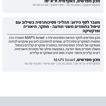
מכון מפרשים, האקדמית ת"א יפו
מפגש מקוון | 18.10.2026 | יום ראשון | 19:30-21:00
מעבר לסף הידוע: תהליכי פסיכותרפיה בשילוב עם
טיפול בחומרים משני תודעה - מחקר, תיאוריה
ופרקטיקה
מכון מפרשים לחקר והוראת הפסיכותרפיה ו- MAPS Israel האגודה הרב
תחומית למחקרים פסיכדליים, שמחים להזמינכם ליום עיון שיוקדש לבחינה
מעמיקה של תהליך הפסיכותרפיה במסגרת מחקרים קליניים בטיפול
משולב חומרים משני תודעה, באמצעות שילוב של מסגרות תיאורטיות,
דיונים קליניים ותיאורי מקרה מפורטים ממחקרים קליניים.
מכון מפרשים, MAPS Israel
האקדמית ת"א יפו | 23.10.2026 | יום שישי | 08:30-14:00