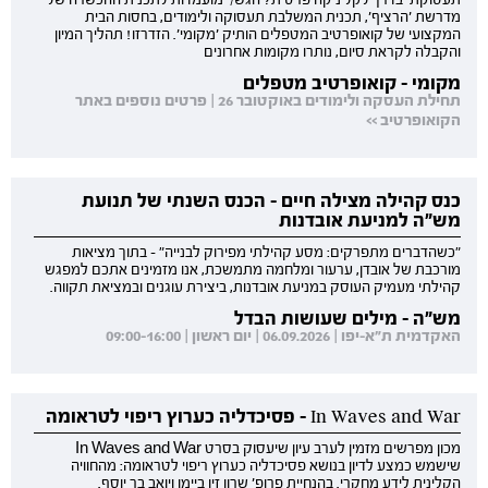
תעסוקתי בדרך לקליניקה פרטית? הגש/י מועמדות לתכנית ההכשרה של
מדרשת 'הרציף', תכנית המשלבת תעסוקה ולימודים, בחסות הבית
המקצועי של קואופרטיב המטפלים הותיק 'מקומי'. הזדרזו! תהליך המיון
והקבלה לקראת סיום, נותרו מקומות אחרונים
מקומי - קואופרטיב מטפלים
תחילת העסקה ולימודים באוקטובר 26 | פרטים נוספים באתר
הקואופרטיב >>
כנס קהילה מצילה חיים - הכנס השנתי של תנועת
מש"ה למניעת אובדנות
"כשהדברים מתפרקים: מסע קהילתי מפירוק לבנייה" - בתוך מציאות
מורכבת של אובדן, ערעור ומלחמה מתמשכת, אנו מזמינים אתכם למפגש
קהילתי מעמיק העוסק במניעת אובדנות, ביצירת עוגנים ובמציאת תקווה.
מש"ה - מילים שעושות הבדל
האקדמית ת"א-יפו | 06.09.2026 | יום ראשון | 09:00-16:00
In Waves and War - פסיכדליה כערוץ ריפוי לטראומה
מכון מפרשים מזמין לערב עיון שיעסוק בסרט In Waves and War
שישמש כמצע לדיון בנושא פסיכדליה כערוץ ריפוי לטראומה: מהחוויה
הקלינית לידע מחקרי. בהנחיית פרופ' שרון זין ביימן ויואב בר יוסף.