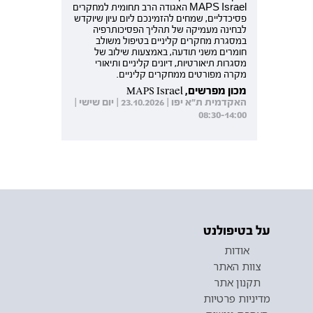
MAPS Israel האגודה הרב תחומית למחקרים
פסיכדליים, שמחים להזמינכם ליום עיון שיוקדש
לבחינה מעמיקה של תהליך הפסיכותרפיה
במסגרת מחקרים קליניים בטיפול משולב
חומרים משני תודעה, באמצעות שילוב של
מסגרות תיאורטיות, דיונים קליניים ותיאורי
מקרה מפורטים ממחקרים קליניים.
מכון מפרשים, MAPS Israel
האקדמית ת"א יפו | 23.10.2026 | יום שישי |
08:30-14:00
על בטיפולנט
אודות
צוות האתר
תקנון אתר
מדיניות פרטיות