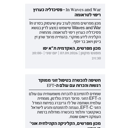
In Waves and War - פסיכדליה כערוץ
ריפוי לטראומה
מכון מפרשים מזמין לערב עיון שיעסוק בסרט In
Waves and War שישמש כמצע לדיון בנושא
פסיכדליה כערוץ ריפוי לטראומה: מהחוויה
הקלינית לידע מחקרי. בהנחיית פרופ' שרון זין
ביימן ויואב בר יוסף.
מכון מפרשים, האקדמית ת"א יפו
מפגש מקוון | 07.09.2026 | יום שני | 20:00-
21:30
חשיפה להכשרה בטיפול זוגי ממוקד
רגשות והכרות עם עולם ה-EFT
שמחים להזמינכם להכרות משמעותית עם עולם
ה-EFT הזוגי. פרופ' רונדה גולדמן, מומחית
עולמית ושותפה של לז גרינברג בפיתוח המודל
הזוגי EFT-C, נענתה להזמנתנו ותגיע לישראל
באוקטובר ותלמד בהכשרה מודולות ברמות
העמקה ויישום שונות.
מכון מפרשים, הקליניקה הקהילתית אוני'