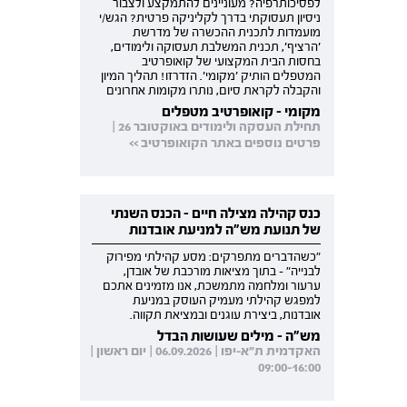
לפסיכותרפיה? מעוניינים להתמקצע ולצבור
ניסיון תעסוקתי בדרך לקליניקה פרטית? הגש/י
מועמדות לתכנית ההכשרה של מדרשת
'הרציף', תכנית המשלבת תעסוקה ולימודים,
בחסות הבית המקצועי של קואופרטיב
המטפלים הותיק 'מקומי'. הזדרזו! תהליך המיון
והקבלה לקראת סיום, נותרו מקומות אחרונים
מקומי - קואופרטיב מטפלים
תחילת העסקה ולימודים באוקטובר 26 |
פרטים נוספים באתר הקואופרטיב >>
כנס קהילה מצילה חיים - הכנס השנתי
של תנועת מש"ה למניעת אובדנות
"כשהדברים מתפרקים: מסע קהילתי מפירוק
לבנייה" - בתוך מציאות מורכבת של אובדן,
ערעור ומלחמה מתמשכת, אנו מזמינים אתכם
למפגש קהילתי מעמיק העוסק במניעת
אובדנות, ביצירת עוגנים ובמציאת תקווה.
מש"ה - מילים שעושות הבדל
האקדמית ת"א-יפו | 06.09.2026 | יום ראשון |
09:00-16:00