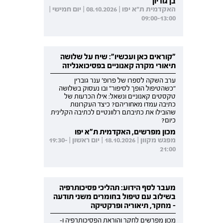
בן גוריון
האקדמית ת"א יפו | 08.10.2026 | יום חמישי |
09:00-13:00
"קוראים כאן ועכשיו": שיח על שלושה
תיאורי מקרה קאנוניים בפסיכואנליזה
ערב השקה לספרו של פרופ' ענר גוברין
"כשהטיפול הופך לסיפור" ובו נעסוק בשלושה
טקסטים קאנוניים ונשאל: אילו הכרעות של
כתיבה עמדו מאחוריהם? כיצד העקרונות
שהובילו את כתיבתם רלוונטיים לכתיבה הקלינית
כיום?
מכון מפרשים, האקדמית ת"א יפו
מפגש מקוון | 18.10.2026 | יום ראשון | 19:30-
21:00
מעבר לסף הידוע: תהליכי פסיכותרפיה
בשילוב עם טיפול בחומרים משני תודעה
- מחקר, תיאוריה ופרקטיקה
מכון מפרשים לחקר והוראת הפסיכותרפיה ו-