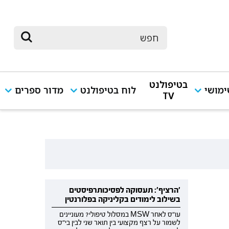
בטיפולנט
מושי
לוח בטיפולנט
מדור ספרים
TV
'הרציף': תעסוקה לפסיכותרפיסטים
בשילוב לימודים בקליניקה בפלורנטין
עו"ס לאחר MSW במסלול טיפולי? מעוניינים
לשמור על רצף מקצועי בין תואר שני לבין בי"ס