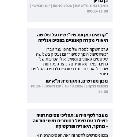
בן גוריון
האקדמית ת"א יפו | 08.10.2026 | יום חמישי |
09:00-13:00
"קוראים כאן ועכשיו": שיח על שלושה
תיאורי מקרה קאנוניים בפסיכואנליזה
ערב השקה לספרו של פרופ' ענר גוברין
"כשהטיפול הופך לסיפור" ובו נעסוק בשלושה
טקסטים קאנוניים ונשאל: אילו הכרעות של
כתיבה עמדו מאחוריהם? כיצד העקרונות
שהובילו את כתיבתם רלוונטיים לכתיבה הקלינית
כיום?
מכון מפרשים, האקדמית ת"א יפו
מפגש מקוון | 18.10.2026 | יום ראשון | 19:30-
21:00
מעבר לסף הידוע: תהליכי פסיכותרפיה
בשילוב עם טיפול בחומרים משני תודעה
- מחקר, תיאוריה ופרקטיקה
מכון מפרשים לחקר והוראת הפסיכותרפיה ו-