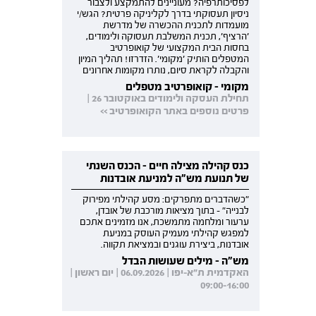
לפסיכותרפיה? מעוניינים להתמקצע ולצבור
ניסיון תעסוקתי בדרך לקליניקה פרטית? הגש/י
מועמדות לתכנית ההכשרה של מדרשת
'הרציף', תכנית המשלבת תעסוקה ולימודים,
בחסות הבית המקצועי של קואופרטיב
המטפלים הותיק 'מקומי'. הזדרזו! תהליך המיון
והקבלה לקראת סיום, נותרו מקומות אחרונים
מקומי - קואופרטיב מטפלים
תחילת העסקה ולימודים באוקטובר 26 |
פרטים נוספים באתר הקואופרטיב >>
כנס קהילה מצילה חיים - הכנס השנתי
של תנועת מש"ה למניעת אובדנות
"כשהדברים מתפרקים: מסע קהילתי מפירוק
לבנייה" - בתוך מציאות מורכבת של אובדן,
ערעור ומלחמה מתמשכת, אנו מזמינים אתכם
למפגש קהילתי מעמיק העוסק במניעת
אובדנות, ביצירת עוגנים ובמציאת תקווה.
מש"ה - מילים שעושות הבדל
האקדמית ת"א-יפו | 06.09.2026 | יום ראשון |
09:00-16:00