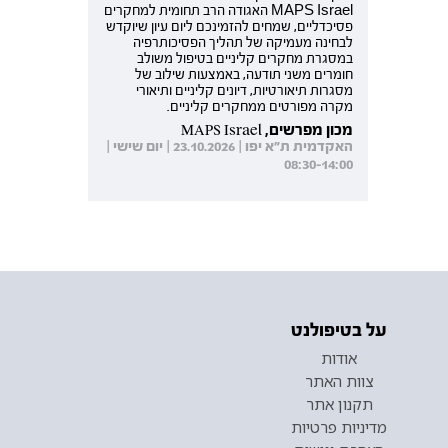
MAPS Israel האגודה הרב תחומית למחקרים
פסיכדליים, שמחים להזמינכם ליום עיון שיוקדש
לבחינה מעמיקה של תהליך הפסיכותרפיה
במסגרת מחקרים קליניים בטיפול משולב
חומרים משני תודעה, באמצעות שילוב של
מסגרות תיאורטיות, דיונים קליניים ותיאורי
מקרה מפורטים ממחקרים קליניים.
מכון מפרשים, MAPS Israel
האקדמית ת"א יפו | 23.10.2026 | יום שישי |
08:30-14:00
על בטיפולנט
אודות
צוות האתר
תקנון אתר
מדיניות פרטיות