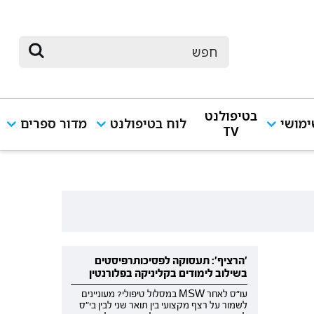
בטיפולנט
מושי
לוח בטיפולנט
מדור ספרים
TV
'הרציף': תעסוקה לפסיכותרפיסטים
בשילוב לימודים בקליניקה בפלורנטין
עו"ס לאחר MSW במסלול טיפולי? מעוניינים
לשמור על רצף מקצועי בין תואר שני לבין בי"ס