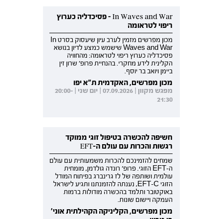
In Waves and War - פסיכדליה כערוץ
ריפוי לטראומה
מכון מפרשים מזמין לערב עיון שיעסוק בסרט In
Waves and War שישמש כמצע לדיון בנושא
פסיכדליה כערוץ ריפוי לטראומה: מהחוויה
הקלינית לידע מחקרי. בהנחיית פרופ' שרון זין
ביימן ויואב בר יוסף.
מכון מפרשים, האקדמית ת"א יפו
מפגש מקוון | 07.09.2026 | יום שני | 20:00-
21:30
חשיפה להכשרה בטיפול זוגי ממוקד
רגשות והכרות עם עולם ה-EFT
שמחים להזמינכם להכרות משמעותית עם עולם
ה-EFT הזוגי. פרופ' רונדה גולדמן, מומחית
עולמית ושותפה של לז גרינברג בפיתוח המודל
הזוגי EFT-C, נענתה להזמנתנו ותגיע לישראל
באוקטובר ותלמד בהכשרה מודולות ברמות
העמקה ויישום שונות.
מכון מפרשים, הקליניקה הקהילתית אוני'