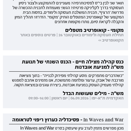
תואר שני לבין בי"ס לפסיכותרפיה? מעוניינים להתמקצע ולצבור ניסיון
תעסוקתי בדרך לקליניקה פרטית? הגש/י מועמדות לתכנית ההכשרה של
מדרשת 'הרציף', תכנית המשלבת תעסוקה ולימודים, בחסות הבית
המקצועי של קואופרטיב המטפלים הותיק 'מקומי'. הזדרזו! תהליך המיון
והקבלה לקראת סיום, נותרו מקומות אחרונים
מקומי - קואופרטיב מטפלים
תחילת העסקה ולימודים באוקטובר 26 | פרטים נוספים באתר
הקואופרטיב >>
כנס קהילה מצילה חיים - הכנס השנתי של תנועת
מש"ה למניעת אובדנות
"כשהדברים מתפרקים: מסע קהילתי מפירוק לבנייה" - בתוך מציאות
מורכבת של אובדן, ערעור ומלחמה מתמשכת, אנו מזמינים אתכם למפגש
קהילתי מעמיק העוסק במניעת אובדנות, ביצירת עוגנים ובמציאת תקווה.
מש"ה - מילים שעושות הבדל
האקדמית ת"א-יפו | 06.09.2026 | יום ראשון | 09:00-16:00
In Waves and War - פסיכדליה כערוץ ריפוי לטראומה
מכון מפרשים מזמין לערב עיון שיעסוק בסרט In Waves and War