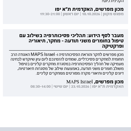
הקלינית כיום?
מכון מפרשים, האקדמית ת"א יפו
מפגש מקוון | 18.10.2026 | יום ראשון | 19:30-21:00
מעבר לסף הידוע: תהליכי פסיכותרפיה בשילוב עם
טיפול בחומרים משני תודעה - מחקר, תיאוריה
ופרקטיקה
מכון מפרשים לחקר והוראת הפסיכותרפיה ו- MAPS Israel האגודה הרב
תחומית למחקרים פסיכדליים, שמחים להזמינכם ליום עיון שיוקדש לבחינה
מעמיקה של תהליך הפסיכותרפיה במסגרת מחקרים קליניים בטיפול
משולב חומרים משני תודעה, באמצעות שילוב של מסגרות תיאורטיות,
דיונים קליניים ותיאורי מקרה מפורטים ממחקרים קליניים.
מכון מפרשים, MAPS Israel
האקדמית ת"א יפו | 23.10.2026 | יום שישי | 08:30-14:00