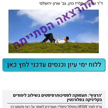
'הרציף': תעסוקה לפסיכותרפיסטים בשילוב לימודים
בקליניקה בפלורנטין
עו"ס לאחר MSW במסלול טיפולי? מעוניינים לשמור על רצף מקצועי בין