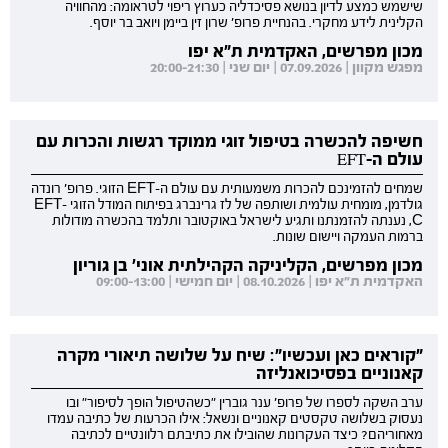
שישמש כמצע לדיון בנושא פסיכדליה כערוץ ריפוי לטראומה: מהחוויה
הקלינית לידע מחקרי. בהנחיית פרופ' שרון זין ביימן ויואב בר יוסף.
מכון מפרשים, האקדמית ת"א יפו
מפגש מקוון | 07.09.2026 | יום שני | 20:00-21:30
חשיפה להכשרה בטיפול זוגי ממוקד רגשות והכרות עם
עולם ה-EFT
שמחים להזמינכם להכרות משמעותית עם עולם ה-EFT הזוגי. פרופ' רונדה
גולדמן, מומחית עולמית ושותפה של לז גרינברג בפיתוח המודל הזוגי EFT-
C, נענתה להזמנתנו ותגיע לישראל באוקטובר ותלמד בהכשרה מודולות
ברמות העמקה ויישום שונות.
מכון מפרשים, הקליניקה הקהילתית אוני' בן גוריון
האקדמית ת"א יפו | 08.10.2026 | יום חמישי | 09:00-13:00
"קוראים כאן ועכשיו": שיח על שלושה תיאורי מקרה
קאנוניים בפסיכואנליזה
ערב השקה לספרו של פרופ' ענר גוברין "כשהטיפול הופך לסיפור" ובו
נעסוק בשלושה טקסטים קאנוניים ונשאל: אילו הכרעות של כתיבה עמדו
מאחוריהם? כיצד העקרונות שהובילו את כתיבתם רלוונטיים לכתיבה