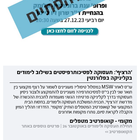
'הרציף': תעסוקה לפסיכותרפיסטים בשילוב לימודים
בקליניקה בפלורנטין
עו"ס לאחר MSW במסלול טיפולי? מעוניינים לשמור על רצף מקצועי בין
תואר שני לבין בי"ס לפסיכותרפיה? מעוניינים להתמקצע ולצבור ניסיון
תעסוקתי בדרך לקליניקה פרטית? הגש/י מועמדות לתכנית ההכשרה של
מדרשת 'הרציף', תכנית המשלבת תעסוקה ולימודים, בחסות הבית
המקצועי של קואופרטיב המטפלים הותיק 'מקומי'. הזדרזו! תהליך המיון
והקבלה לקראת סיום, נותרו מקומות אחרונים
מקומי - קואופרטיב מטפלים
תחילת העסקה ולימודים באוקטובר 26 | פרטים נוספים באתר
הקואופרטיב >>