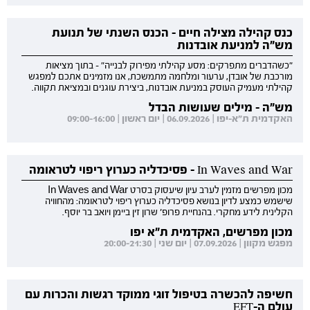
כנס קהילה מצילה חיים - הכנס השנתי של תנועת
מש"ה למניעת אובדנות
"כשהדברים מתפרקים: מסע קהילתי מפירוק לבנייה" - בתוך מציאות
מורכבת של אובדן, ערעור ומלחמה מתמשכת, אנו מזמינים אתכם למפגש
קהילתי מעמיק העוסק במניעת אובדנות, ביצירת עוגנים ובמציאת תקווה.
מש"ה - מילים שעושות הבדל
האקדמית ת"א-יפו | 06.09.2026 | יום ראשון | 09:00-16:00
In Waves and War - פסיכדליה כערוץ ריפוי לטראומה
מכון מפרשים מזמין לערב עיון שיעסוק בסרט In Waves and War
שישמש כמצע לדיון בנושא פסיכדליה כערוץ ריפוי לטראומה: מהחוויה
הקלינית לידע מחקרי. בהנחיית פרופ' שרון זין ביימן ויואב בר יוסף.
מכון מפרשים, האקדמית ת"א יפו
מפגש מקוון | 07.09.2026 | יום שני | 20:00-21:30
חשיפה להכשרה בטיפול זוגי ממוקד רגשות והכרות עם
עולם ה-EFT