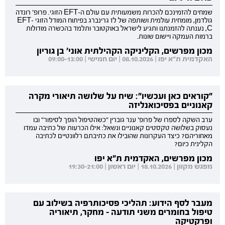
שמחים להזמינכם להכרות משמעותית עם עולם ה-EFT הזוגי. פרופ' רונדה
גולדמן, מומחית עולמית ושותפה של לז גרינברג בפיתוח המודל הזוגי EFT-
C, נענתה להזמנתנו ותגיע לישראל באוקטובר ותלמד בהכשרה מודולות
ברמות העמקה ויישום שונות.
מכון מפרשים, הקליניקה הקהילתית אוני' בן גוריון
האקדמית ת"א יפו | 08.10.2026 | יום חמישי | 09:00-13:00
"קוראים כאן ועכשיו": שיח על שלושה תיאורי מקרה
קאנוניים בפסיכואנליזה
ערב השקה לספרו של פרופ' ענר גוברין "כשהטיפול הופך לסיפור" ובו
נעסוק בשלושה טקסטים קאנוניים ונשאל: אילו הכרעות של כתיבה עמדו
מאחוריהם? כיצד העקרונות שהובילו את כתיבתם רלוונטיים לכתיבה
הקלינית כיום?
מכון מפרשים, האקדמית ת"א יפו
מפגש מקוון | 18.10.2026 | יום ראשון | 19:30-21:00
מעבר לסף הידוע: תהליכי פסיכותרפיה בשילוב עם
טיפול בחומרים משני תודעה - מחקר, תיאוריה
ופרקטיקה